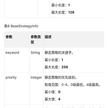
最小长度：
1
云
最大长度：
128
服
务
等
表8
BaseStrategyInfo
级
协
参数
参数类
描述
议
型
（SLA）
keyword
String
静态策略的关键字。
白
最小长度：
1
皮
书
最大长度：
256
资
priority
Integer
静态策略的优先级别。
源
取值范围：0-4，0级最低，4级最高。
支
最小值：
0
持
最大值：
4
区
域