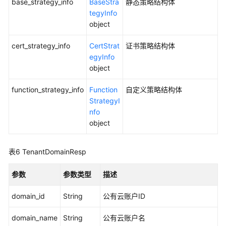
base_strategy_info
BaseStra
静态策略结构体
发
tegyInfo
放
object
策
略
cert_strategy_info
CertStrat
证书策略结构体
实
egyInfo
例
object
附
function_strategy_info
Function
自定义策略结构体
录
StrategyI
nfo
最
object
佳
实
表6
TenantDomainResp
践
参数
参数类型
描述
常
见
domain_id
String
公有云账户ID
问
题
domain_name
String
公有云账户名