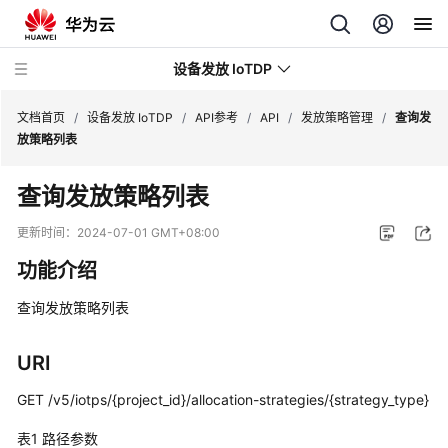
设备发放 IoTDP
文档首页
/
设备发放 IoTDP
/
API参考
/
API
/
发放策略管理
/
查询发
放策略列表
最
查询发放策略列表
新
动
更新时间：
2024-07-01 GMT+08:00
态
功能介绍
产
查询发放策略列表
品
介
绍
URI
GET /v5/iotps/{project_id}/allocation-strategies/{strategy_type}
快
速
表1
路径参数