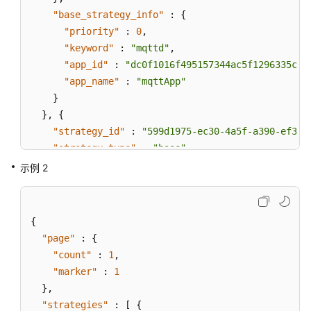
"base_strategy_info"
:
{
"priority"
:
0
,
"keyword"
:
"mqttd"
,
"app_id"
:
"dc0f1016f495157344ac5f1296335cff
"app_name"
:
"mqttApp"
}
}
,
{
"strategy_id"
:
"599d1975-ec30-4a5f-a390-ef388
"strategy_type"
:
"base"
,
"access_points"
:
{
示例 2
"access_point_id"
:
"DMP-CNNorth-4-1"
,
"access_point_name"
:
"设备管理-北京四-1"
,
"region_id"
:
"cn-north-4"
{
}
,
"page"
:
{
"base_strategy_info"
:
{
"count"
:
1
,
"priority"
:
0
,
"marker"
:
1
"keyword"
:
"mqttd"
,
}
,
"app_id"
:
"dc0f1016f495157344ac5f1296335cff
"strategies"
:
[
{