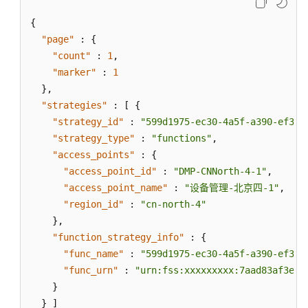
{
"page"
:
{
"count"
:
1
,
"marker"
:
1
}
,
"strategies"
:
[
{
"strategy_id"
:
"599d1975-ec30-4a5f-a390-ef388
"strategy_type"
:
"functions"
,
"access_points"
:
{
"access_point_id"
:
"DMP-CNNorth-4-1"
,
"access_point_name"
:
"设备管理-北京四-1"
,
"region_id"
:
"cn-north-4"
}
,
"function_strategy_info"
:
{
"func_name"
:
"599d1975-ec30-4a5f-a390-ef388
"func_urn"
:
"urn:fss:xxxxxxxxx:7aad83af3e8d
}
}
]