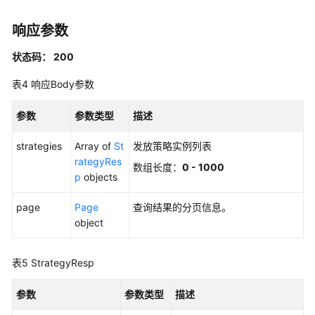
册
组
响应参数
管
理
状态码： 200
发
表4
响应Body参数
放
策
参数
参数类型
描述
略
管
strategies
Array of
St
发放策略实例列表
理
rategyRes
数组长度：
0 - 1000
p
objects
查
询
page
Page
查询结果的分页信息。
发
object
放
策
表5
StrategyResp
略
列
参数
参数类型
描述
表