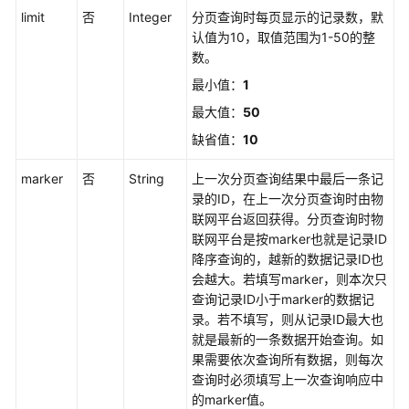
必
limit
否
Integer
分页查询时每页显示的记录数，默
读
认值为10，取值范围为1-50的整
数。
如
何
最小值：
1
调
最大值：
50
用
缺省值：
10
API
marker
否
String
上一次分页查询结果中最后一条记
API
录的ID，在上一次分页查询时由物
列
联网平台返回获得。分页查询时物
表
联网平台是按marker也就是记录ID
降序查询的，越新的数据记录ID也
API
会越大。若填写marker，则本次只
查询记录ID小于marker的数据记
接
录。若不填写，则从记录ID最大也
入
就是最新的一条数据开始查询。如
点
果需要依次查询所有数据，则每次
管
查询时必须填写上一次查询响应中
理
的marker值。