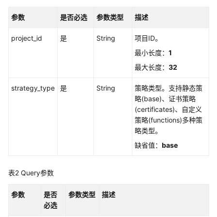
入
门
参数
是否必选
参数类型
描述
用
project_id
是
String
项目ID。
户
最小长度：
1
指
南
最大长度：
32
终
strategy_type
是
String
策略类型。支持静态策
端
略(base)、证书策略
节
(certificates)、自定义
点
策略(functions)多种策
略类型。
API
缺省值：
base
参
考
表2
Query参数
使
参数
是否
参数类型
描述
用
必选
前