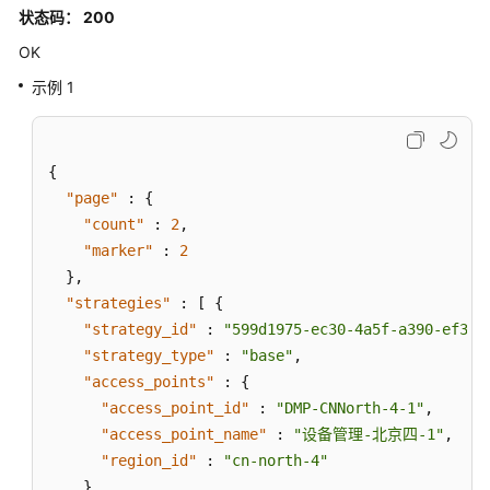
状态码： 200
OK
示例 1
{
"page"
:
{
"count"
:
2
,
"marker"
:
2
}
,
"strategies"
:
[
{
"strategy_id"
:
"599d1975-ec30-4a5f-a390-ef388
"strategy_type"
:
"base"
,
"access_points"
:
{
"access_point_id"
:
"DMP-CNNorth-4-1"
,
"access_point_name"
:
"设备管理-北京四-1"
,
"region_id"
:
"cn-north-4"
}
,