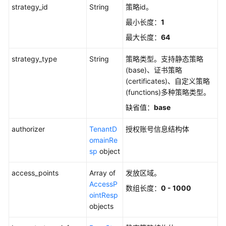
strategy_id
String
策略id。
创
建
最小长度：
1
发
最大长度：
64
放
策
strategy_type
String
策略类型。支持静态策略
略
(base)、证书策略
(certificates)、自定义策略
查
(functions)多种策略类型。
询
缺省值：
base
单
个
authorizer
TenantD
授权账号信息结构体
发
omainRe
放
sp
object
策
略
access_points
Array of
发放区域。
实
AccessP
数组长度：
0 - 1000
例
ointResp
objects
删
除