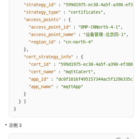
"app_name"
:
"mqttApp"
,
"strategy_id"
:
"599d1975-ec30-4a5f-a390-ef388
"keyword_from"
:
"deviceName"
"strategy_type"
:
"certificates"
,
}
"access_points"
:
{
}
]
"access_point_id"
:
"DMP-CNNorth-4-1"
,
}
"access_point_name"
:
"设备管理-北京四-1"
,
"region_id"
:
"cn-north-4"
}
,
"cert_strategy_info"
:
{
"cert_id"
:
"599d1975-ec30-4a5f-a390-ef388a1
"cert_name"
:
"mqttCaCert"
,
"app_id"
:
"dc0f1016f495157344ac5f1296335cff
"app_name"
:
"mqttApp"
}
}
]
}
示例 3