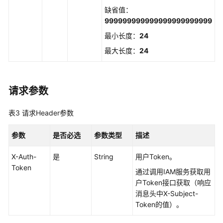
缺省值：
设
999999999999999999999999
备
CA
最小长度：
24
证
最大长度：
24
书
管
理
请求参数
设
备
表3
请求Header参数
管
理
参数
是否必选
参数类型
描述
X-Auth-
是
String
用户Token。
产
Token
品
通过调用IAM服务获取用
管
户Token接口获取（响应
理
消息头中X-Subject-
Token的值）。
注