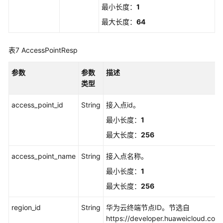
最小长度：
1
文
档
最大长度：
64
下
载
表7
AccessPointResp
参数
通
参数
描述
用
类型
参
access_point_id
String
接入点id。
考
最小长度：
1
产
最大长度：
256
品
术
access_point_name
String
接入点名称。
语
最小长度：
1
责
最大长度：
256
任
共
region_id
String
华为云终端节点ID。节选自
担
https://developer.huaweicloud.co