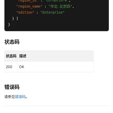
"region_id"
:
"cn-north-4"
,
"region_name"
:
"华北-北京四"
,
产
"edition"
:
"Enterprise"
品
}
]
术
}
语
责
状态码
任
共
担
状态码
描述
云
200
OK
服
务
等
错误码
级
协
请参见
错误码
。
议
（SLA）