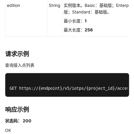
edition
String
实例版本。Basic：基础版；Enterpri
品
版；Standard：基础版。
管
理
最小长度：
1
最大长度：
256
注
册
组
管
请求示例
理
查询接入点列表
发
放
策
GET https://{endpoint}/v5/iotps/{project_id}/access-
略
管
理
响应示例
附
状态码： 200
录
OK