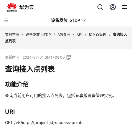
设备发放 IoTDP
文档首页
/
设备发放 IoTDP
/
API参考
/
API
/
接入点管理
/
查询接入
点列表
最
更新时间：
2024-07-01 GMT+08:00
新
动
查询接入点列表
态
功能介绍
产
品
查询当前用户可用的接入点列表，包括专享版设备管理实例。
介
绍
URI
快
GET /v5/iotps/{project_id}/access-points
速