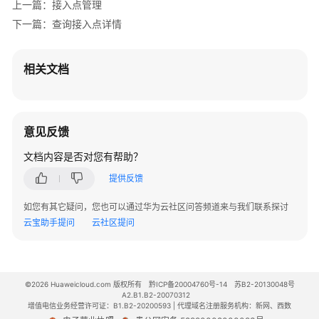
上一篇：接入点管理
白
下一篇：查询接入点详情
皮
书
资
相关文档
源
支
持
意见反馈
区
域
文档内容是否对您有帮助？
提供反馈
系
统
如您有其它疑问，您也可以通过华为云社区问答频道来与我们联系探讨
权
云宝助手提问
云社区提问
限
©2026 Huaweicloud.com 版权所有
黔ICP备20004760号-14
苏B2-20130048号
A2.B1.B2-20070312
增值电信业务经营许可证：B1.B2-20200593 | 代理域名注册服务机构：新网、西数