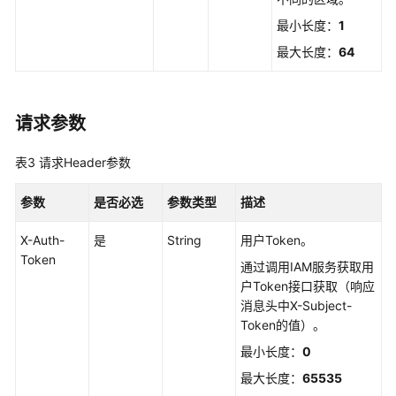
必
读
最小长度：
1
最大长度：
64
如
何
调
用
请求参数
API
表3
请求Header参数
API
列
参数
是否必选
参数类型
描述
表
X-Auth-
是
String
用户Token。
Token
API
通过调用IAM服务获取用
户Token接口获取（响应
接
消息头中X-Subject-
入
Token的值）。
点
最小长度：
0
管
理
最大长度：
65535