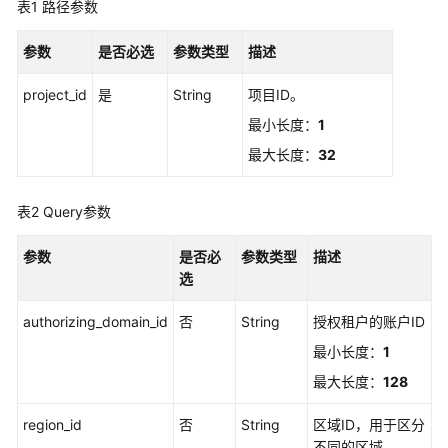
入
表1
路径参数
门
参数
是否必选
参数类型
描述
用
户
project_id
是
String
项目ID。
指
最小长度：
1
南
最大长度：
32
终
端
表2
Query参数
节
点
参数
是否必
参数类型
描述
选
API
参
authorizing_domain_id
否
String
授权租户的账户ID
考
最小长度：
1
最大长度：
128
使
用
region_id
否
String
区域ID，用于区分
前
不同的区域。