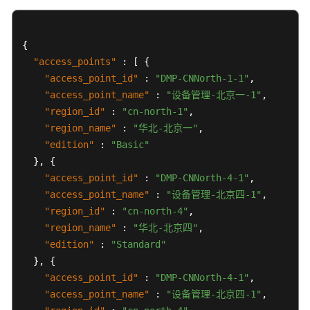
最
佳
实
{
践
"access_points"
:
[
{
"access_point_id"
:
"DMP-CNNorth-1-1"
,
常
"access_point_name"
:
"设备管理-北京一-1"
,
见
"region_id"
:
"cn-north-1"
,
问
"region_name"
:
"华北-北京一"
,
题
"edition"
:
"Basic"
}
,
{
文
"access_point_id"
:
"DMP-CNNorth-4-1"
,
档
"access_point_name"
:
"设备管理-北京四-1"
,
下
"region_id"
:
"cn-north-4"
,
载
"region_name"
:
"华北-北京四"
,
"edition"
:
"Standard"
通
}
,
{
用
"access_point_id"
:
"DMP-CNNorth-4-1"
,
参
"access_point_name"
:
"设备管理-北京四-1"
,
考