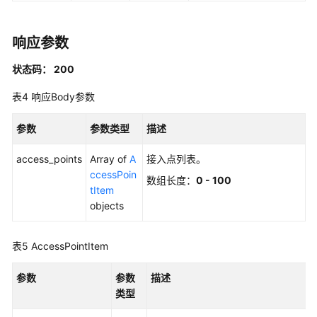
查
询
响应参数
接
入
状态码： 200
点
列
表4
响应Body参数
表
参数
参数类型
描述
查
access_points
Array of
A
接入点列表。
询
ccessPoin
接
数组长度：
0 - 100
tItem
入
objects
点
详
情
表5
AccessPointItem
查
参数
参数
描述
询
类型
接
入