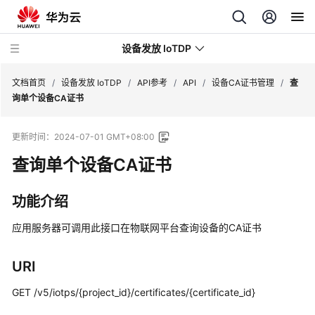
设备发放 IoTDP
文档首页
/
设备发放 IoTDP
/
API参考
/
API
/
设备CA证书管理
/
查
询单个设备CA证书
最
更新时间：
2024-07-01 GMT+08:00
新
动
查询单个设备CA证书
态
功能介绍
产
品
应用服务器可调用此接口在物联网平台查询设备的CA证书
介
绍
URI
快
GET /v5/iotps/{project_id}/certificates/{certificate_id}
速