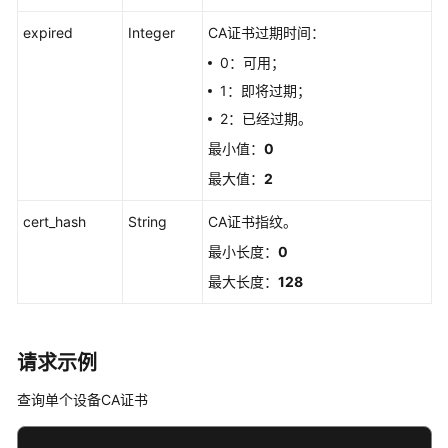
CA
expired
Integer
CA证书过期时间：
证
书
0：可用；
1：即将过期；
更
2：已经过期。
新
最小值：
0
单
个
最大值：
2
设
备
cert_hash
String
CA证书指纹。
CA
最小长度：
0
证
最大长度：
128
书
生
成
请求示例
CA
证
查询单个设备CA证书
书
验