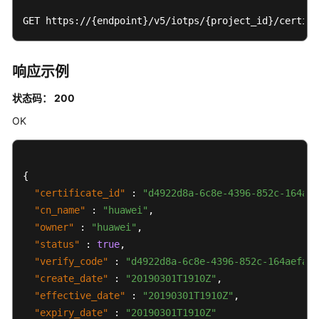
证
GET https://{endpoint}/v5/iotps/{project_id}/certifi
码/
验
证
响应示例
设
备
状态码： 200
CA
证
OK
书
设
{
备
"certificate_id"
:
"d4922d8a-6c8e-4396-852c-164aef
管
"cn_name"
:
"huawei"
,
理
"owner"
:
"huawei"
,
"status"
:
true
,
产
"verify_code"
:
"d4922d8a-6c8e-4396-852c-164aefa66
品
"create_date"
管
:
"20190301T1910Z"
,
理
"effective_date"
:
"20190301T1910Z"
,
"expiry_date"
:
"20190301T1910Z"