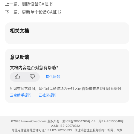
上一篇：删除设备CA证书
常
下一篇：更新单个设备CA证书
见
问
题
相关文档
文
档
下
意见反馈
载
文档内容是否对您有帮助？
提供反馈
通
用
如您有其它疑问，您也可以通过华为云社区问答频道来与我们联系探讨
参
云宝助手提问
云社区提问
考
产
©2026 Huaweicloud.com 版权所有
品
黔ICP备20004760号-14
苏B2-20130048号
A2.B1.B2-20070312
术
增值电信业务经营许可证：B1.B2-20200593 | 代理域名注册服务机构：新网、西数