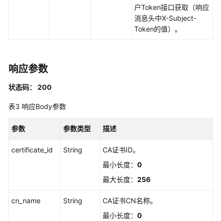
必
户Token接口获取（响应
读
消息头中X-Subject-
Token的值）。
如
何
调
用
响应参数
API
状态码： 200
API
表3
响应Body参数
列
表
参数
参数类型
描述
API
certificate_id
String
CA证书ID。
最小长度：
0
接
入
最大长度：
256
点
管
cn_name
String
CA证书CN名称。
理
最小长度：
0