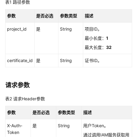
入
表1
路径参数
门
参数
是否必选
参数类型
描述
用
户
project_id
是
String
项目ID。
指
最小长度：
1
南
最大长度：
32
终
certificate_id
是
String
证书ID。
端
节
点
请求参数
API
参
表2
请求Header参数
考
参数
是否必选
参数类型
描述
使
用
X-Auth-
是
String
用户Token。
前
Token
通过调用IAM服务获取用