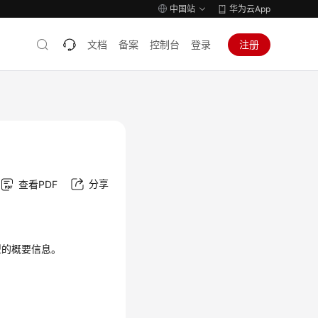
中国站
华为云App
文档
备案
控制台
登录
注册
分享
查看PDF
型的概要信息。