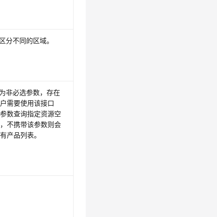
于区分不同的区域。
数为非必选参数，存在
用户需要使用该接口
该参数查询指定资源空
表，不携带该参数则会
所有产品列表。