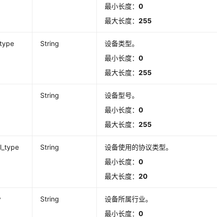
最小长度：
0
最大长度：
255
_type
String
设备类型。
最小长度：
0
最大长度：
255
String
设备型号。
最小长度：
0
最大长度：
255
l_type
String
设备使用的协议类型。
最小长度：
0
最大长度：
20
y
String
设备所属行业。
最小长度：
0