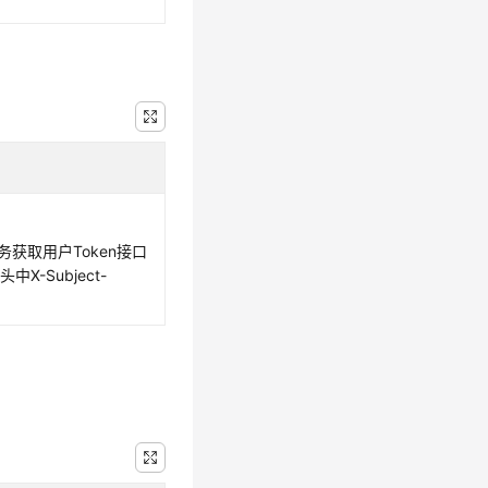
务获取用户Token接口
X-Subject-