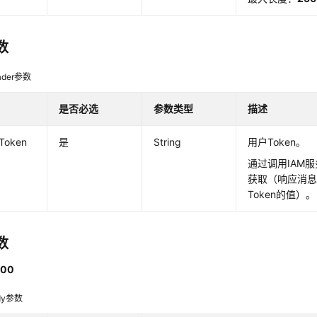
数
der参数
是否必选
参数类型
描述
-Token
是
String
用户Token。
通过调用IAM服
获取（响应消息头中
Token的值）。
数
00
dy参数