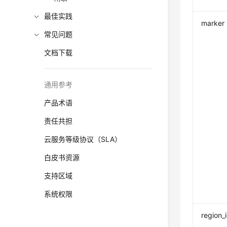
最佳实践
marker
常见问题
文档下载
通用参考
产品术语
责任共担
云服务等级协议（SLA）
白皮书资源
支持区域
系统权限
region_