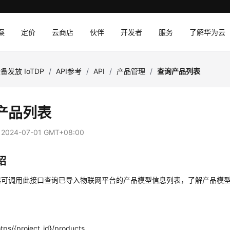
案
定价
云商店
伙伴
开发者
服务
了解华为云
备发放 IoTDP
/
API参考
/
API
/
产品管理
/
查询产品列表
产品列表
：
2024-07-01 GMT+08:00
绍
器可调用此接口查询已导入物联网平台的产品模型信息列表，了解产品模
tps/{project_id}/products