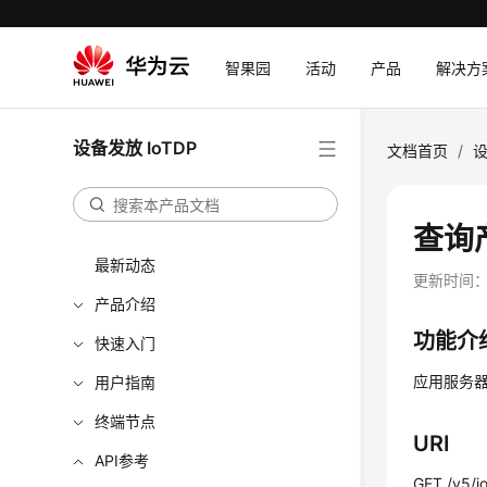
智果园
活动
产品
解决方
设备发放 IoTDP
文档首页
/
设
查询
最新动态
更新时间
产品介绍
功能介
快速入门
应用服务
用户指南
终端节点
URI
API参考
GET /v5/io