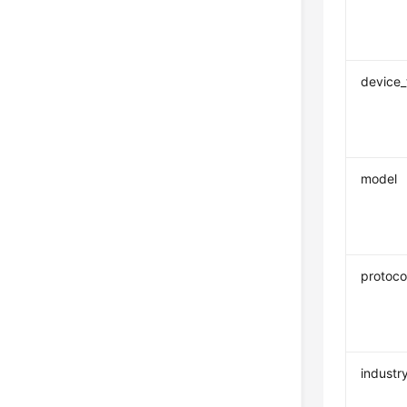
device
model
protoco
industr