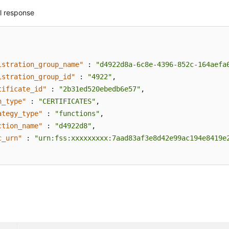
l response
istration_group_name"
:
"d4922d8a-6c8e-4396-852c-164aefa
istration_group_id"
:
"4922"
,
tificate_id"
:
"2b31ed520ebedb6e57"
,
h_type"
:
"CERTIFICATES"
,
ategy_type"
:
"functions"
,
ction_name"
:
"d4922d8"
,
c_urn"
:
"urn:fss:xxxxxxxxx:7aad83af3e8d42e99ac194e8419e