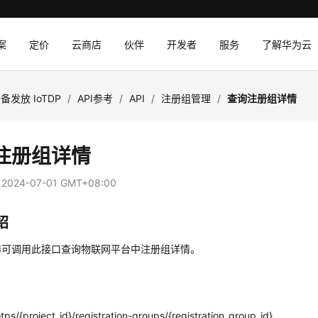
案
定价
云商店
伙伴
开发者
服务
了解华为云
备发放 IoTDP
/
API参考
/
API
/
注册组管理
/
查询注册组详情
注册组详情
：
2024-07-01 GMT+08:00
绍
器可调用此接口查询物联网平台中注册组详情。
tps/{project_id}/registration-groups/{registration_group_id}