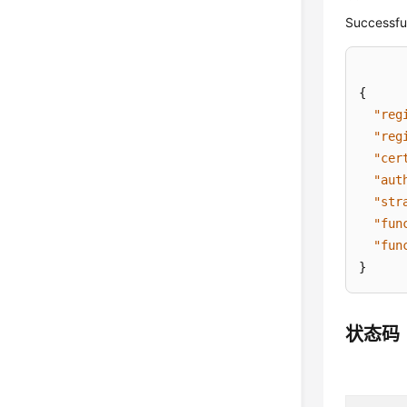
Successfu
{
"reg
"reg
"cer
"aut
"str
"fun
"fun
}
状态码