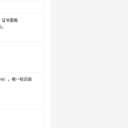
)，证书策略
s)。
 Name），唯一标识函