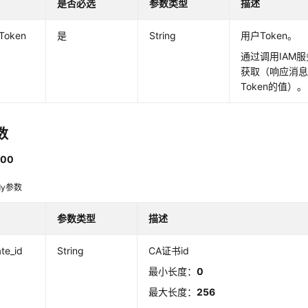
是否必选
参数类型
描述
-Token
是
String
用户Token。
通过调用IAM服
获取（响应消息头中
Token的值）。
数
00
dy参数
参数类型
描述
ate_id
String
CA证书id
最小长度：
0
最大长度：
256