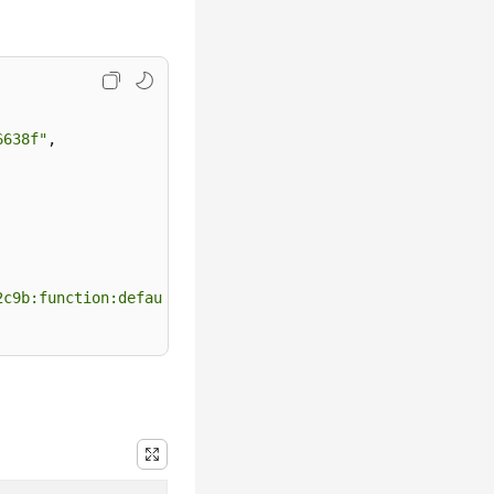
6638f"
,
2c9b:function:default:test"