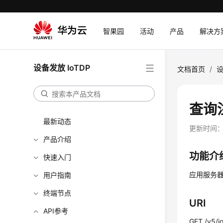
智果园
活动
产品
解决方
设备发放 IoTDP
文档首页
/
设
查询
最新动态
更新时间
产品介绍
功能介
快速入门
应用服务
用户指南
终端节点
URI
API参考
GET /v5/io