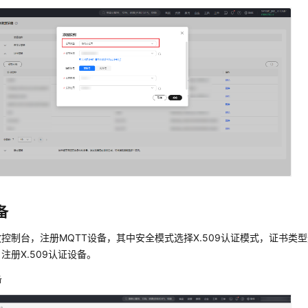
备
控制台，注册MQTT设备，其中安全模式选择X.509认证模式，证书类
注册X.509认证设备。
备