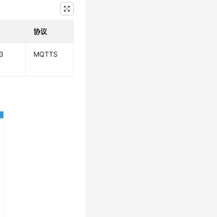
协议
3
MQTTS