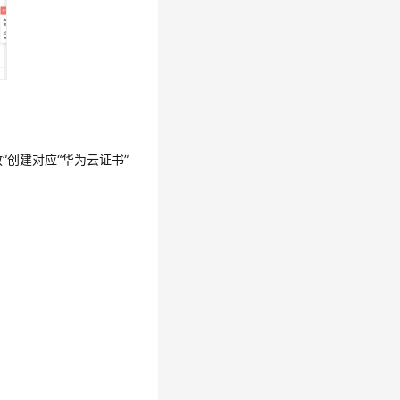
”创建对应“华为云证书”