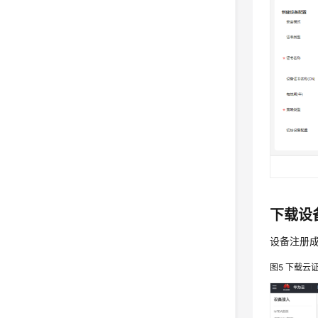
下载设
设备注册
图5
下载云