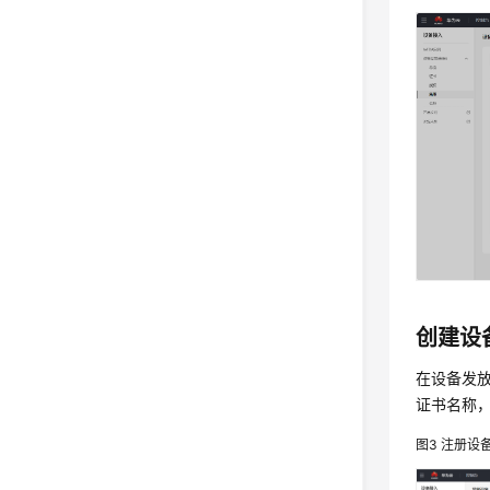
创建设
在设备发放
证书名称，
图3
注册设