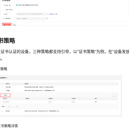
书策略
证书认证的设备，三种策略都支持引导，以“证书策略”为例，在“设备发放
略。
书策略
证书策略详情