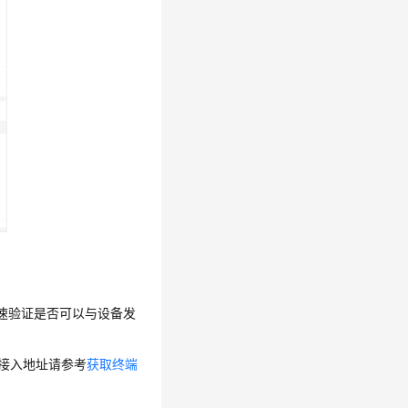
可以快速验证是否可以与设备发
向接入地址请参考
获取终端