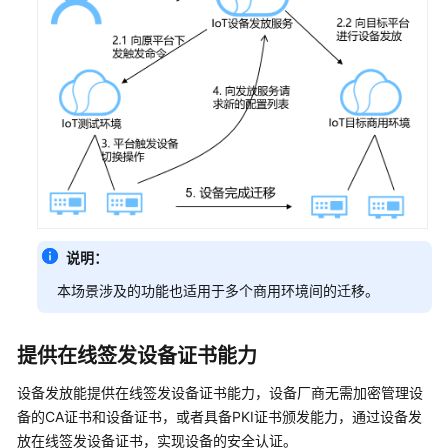
终
端
节
点
API
参
考
最
佳
说明：
实
践
本场景涉及的功能也适用于多个商用环境间的迁移。
常
提供在线签发设备证书能力
见
问
设备发放能提供在线签发设备证书能力，设备厂商无需加密管理设
题
备的CA证书和设备证书，或者具备PKI证书颁发能力，通过设备发
放在线签发设备证书，实现设备的安全认证。
文