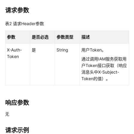
必
读
请求参数
如
表2
请求Header参数
何
调
参数
是否必选
参数类型
描述
用
API
X-Auth-
是
String
用户Token。
Token
通过调用IAM服务获取用
API
户Token接口获取（响应
列
消息头中X-Subject-
表
Token的值）。
API
接
响应参数
入
无
点
管
理
请求示例