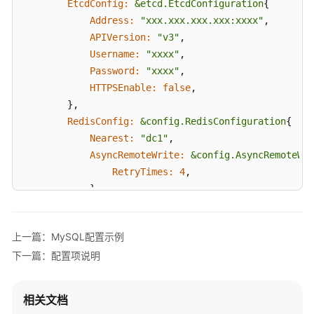
EtcdConfig:
&etcd.EtcdConfiguration
{

用
maxWaitMillis:
10000
手
Address:
"xxx.xxx.xxx.xxx:xxxx"
,

timeBetweenEvictionRunsMillis:
1000
册
APIVersion:
"v3"
,

dc2:
Username:
"xxxx"
,

hosts:
xxx.xxx.xxx.xxx:xxxx,
xxx.xxx.xxx.xxx:xxx
MAS-
Password:
"xxxx"
,

password:
xxxxxx
ElasticSearch-
HTTPSEnable:
false
,

type:
cluster#
cluster,
master-slave,
normal
SDK
        },

使
cloud:
xxxx
RedisConfig:
&config.RedisConfiguration
{

用
region:
xxxxx
Nearest:
"dc1"
,

手
azs:
az1
AsyncRemoteWrite:
&config.AsyncRemoteWri
册
pool:
RetryTimes:
4
,

maxTotal:
100
            },

MAS-
maxIdle:
8
ConnectionPoolConfig:
&config.RedisConne
Mongo-
minIdle:
0
Enable:
true
,

SDK
maxWaitMillis:
10000
上一篇：MySQL配置示例
            },

使
timeBetweenEvictionRunsMillis:
1000
用
下一篇：配置项说明
AsyncRemotePoolConfiguration:
&config.As
routeAlgorithm:
single-read-write#
local-read-single
手
Persist:
true
,

active:
dc1
册
ThreadCoreSize:
10
,

相关文档
chaos:
TaskQueueSize:
5
,
