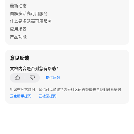
active:
true
# 全局开关 默认false
MAS-
PersistDir:
"dataDir/"
,

最新动态
duration:
GO-
20
            },

图解多活高可用服务
SDK
interval:
100
Servers:
map
[
string
]
*config.ServerConfig
什么是多活高可用服务
使
percentage:
100
"dc1":
 {

用
应用场景
delayInjection:
Hosts:
"xxx.xxx.xxx.xxx:xxxx"
手
产品功能
active:
true
Password:
"xxxxxx"
,

册
percentage:
75
Type:
"normal"
,

timeMs:
1000
Cloud:
"xxxx"
,

MySQL
意见反馈
jitterMs:
500
Region:
"xxxx"
,

errorInjection:
文档内容是否对您有帮助？
Redis
Azs:
"az1"
,

active:
true
ConnectionPool:
&config.ServerCo
提供反馈
percentage:
20
故
MaxTotal:
100
,

障
如您有其它疑问，您也可以通过华为云社区问答频道来与我们联系探讨
MaxIdle:
8
,

注
云宝助手提问
云社区提问
MinIdle:
0
,

入
MaxWaitMillis:
10000
,

TimeBetweenEvictionRunsMilli
概
                    },

述
                },

"dc2":
 {
