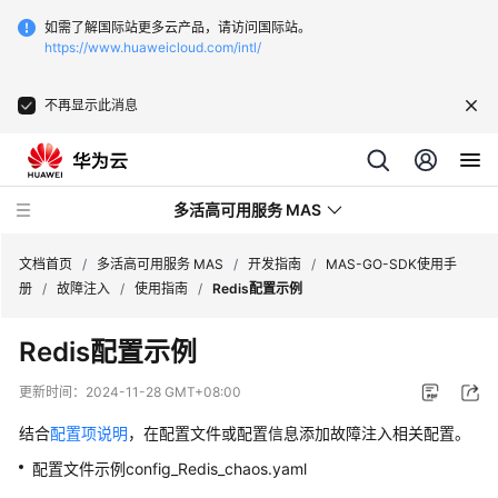
如需了解国际站更多云产品，请访问国际站。
https://www.huaweicloud.com/intl/
不再显示此消息
多活高可用服务 MAS
文档首页
/
多活高可用服务 MAS
/
开发指南
/
MAS-GO-SDK使用手
册
/
故障注入
/
使用指南
/
Redis配置示例
最
Redis配置示例
新
动
更新时间：
2024-11-28 GMT+08:00
态
结合
配置项说明
，在配置文件或配置信息添加故障注入相关配置。
产
配置文件示例config_Redis_chaos.yaml
品