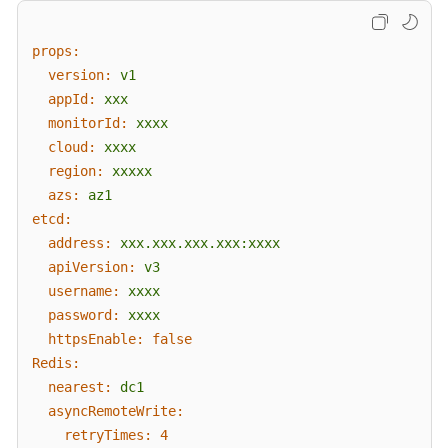
介
绍
props:
version:
v1
计
费
appId:
xxx
说
monitorId:
xxxx
明
cloud:
xxxx
region:
xxxxx
快
azs:
az1
速
etcd:
入
address:
xxx.xxx.xxx.xxx:xxxx
门
apiVersion:
v3
username:
xxxx
用
password:
xxxx
户
httpsEnable:
false
指
Redis:
南
nearest:
dc1
asyncRemoteWrite:
最
佳
retryTimes:
4