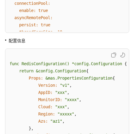
实
connectionPool:
践
enable:
true
asyncRemotePool:
开
persist:
true
发
threadCoreSize:
10
指
taskQueueSize:
5
配置信息
南
persistDir:
dataDir/
servers:
MAS-
dc1:
DB-
func
RedisConfiguration()
*config.Configuration
 {

hosts:
xxx.xxx.xxx.xxx:xxxx
SDK
return
&config.Configuration
{

password:
xxxxxx
使
Props:
&mas.PropertiesConfiguration
{

type:
normal#
cluster,
master-slave,
normal
用
Version:
"v1"
,

手
cloud:
xxxx
AppID:
"xxx"
,

册
region:
xxxxx
MonitorID:
"xxxx"
,

azs:
az1
Cloud:
"xxx"
,

MAS-
pool:
Region:
"xxxxx"
,

Redis-
maxTotal:
100
Azs:
"az1"
,

SDK
maxIdle:
8
        },

使
minIdle:
0