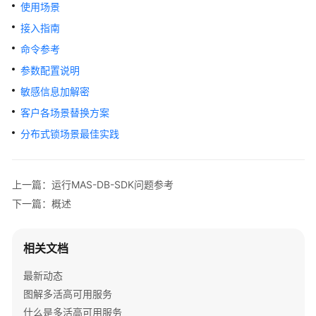
介
使用场景
绍
接入指南
命令参考
计
费
参数配置说明
说
敏感信息加解密
明
客户各场景替换方案
快
分布式锁场景最佳实践
速
入
门
上一篇：运行MAS-DB-SDK问题参考
下一篇：概述
用
户
指
相关文档
南
最新动态
最
图解多活高可用服务
佳
什么是多活高可用服务