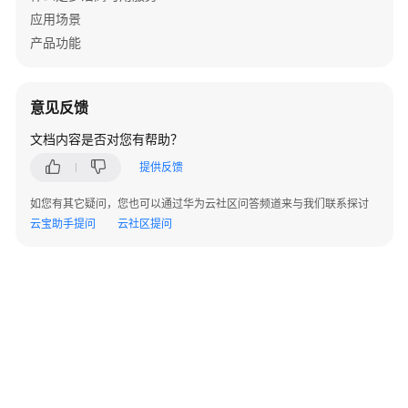
实
应用场景
践
产品功能
开
发
意见反馈
指
南
文档内容是否对您有帮助？
提供反馈
MAS-
DB-
如您有其它疑问，您也可以通过华为云社区问答频道来与我们联系探讨
SDK
云宝助手提问
云社区提问
使
用
手
册
MAS-
Redis-
SDK
使