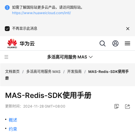
如需了解国际站更多云产品，请访问国际站。
https://www.huaweicloud.com/intl/
不再显示此消息
多活高可用服务 MAS
文档首页
/
多活高可用服务 MAS
/
开发指南
/
MAS-Redis-SDK使用手
册
最
MAS-Redis-SDK使用手册
新
动
更新时间：
2024-11-28 GMT+08:00
态
概述
产
约束
品