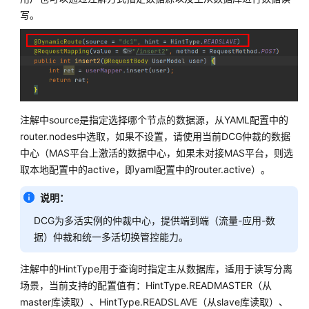
实
写。
践
开
发
指
南
注解中source是指定选择哪个节点的数据源，从YAML配置中的
MAS-
router.nodes中选取，如果不设置，请使用当前DCG仲裁的数据
DB-
中心（MAS平台上激活的数据中心，如果未对接MAS平台，则选
SDK
取本地配置中的active，即yaml配置中的router.active）。
使
用
说明：
手
DCG为多活实例的仲裁中心，提供端到端（流量-应用-数
册
据）仲裁和统一多活切换管控能力。
概
注解中的HintType用于查询时指定主从数据库，适用于读写分离
述
场景，当前支持的配置值有：HintType.READMASTER（从
开
master库读取）、HintType.READSLAVE（从slave库读取）、