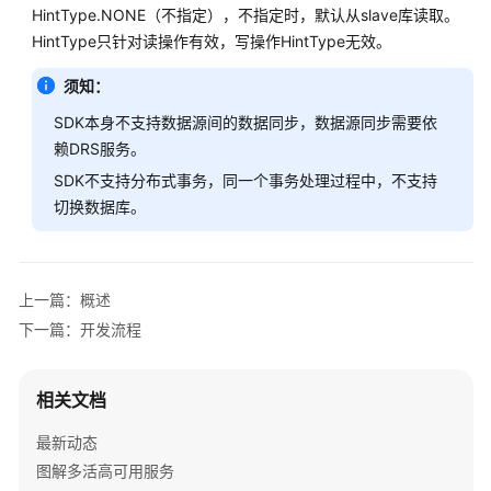
发
HintType.NONE（不指定），不指定时，默认从slave库读取。
简
HintType只针对读操作有效，写操作HintType无效。
介
须知：
开
SDK本身不支持数据源间的数据同步，数据源同步需要依
发
赖DRS服务。
流
SDK不支持分布式事务，同一个事务处理过程中，不支持
程
切换数据库。
约
束
上一篇：概述
接
下一篇：开发流程
入
指
南
相关文档
使
最新动态
用
图解多活高可用服务
场