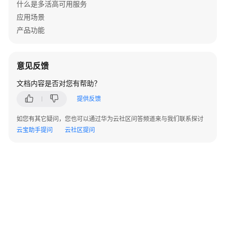
什么是多活高可用服务
景
应用场景
参
产品功能
数
配
置
意见反馈
说
文档内容是否对您有帮助？
明
提供反馈
不
支
如您有其它疑问，您也可以通过华为云社区问答频道来与我们联系探讨
持
云宝助手提问
云社区提问
的
接
口
常
见
问
题