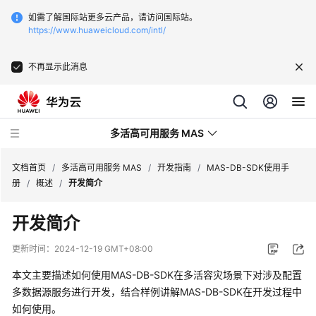
如需了解国际站更多云产品，请访问国际站。
https://www.huaweicloud.com/intl/
不再显示此消息
多活高可用服务 MAS
文档首页
/
多活高可用服务 MAS
/
开发指南
/
MAS-DB-SDK使用手
册
/
概述
/
开发简介
最
开发简介
新
动
更新时间：
2024-12-19 GMT+08:00
态
本文主要描述如何使用MAS-DB-SDK在多活容灾场景下对涉及配置
产
多数据源服务进行开发，结合样例讲解MAS-DB-SDK在开发过程中
品
如何使用。