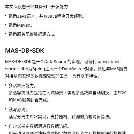
介
本文假设您已经具备如下开发能力：
绍
熟悉Java语言，并有Java程序开发经验。
计
熟悉Maven。
费
熟悉服务配置数据源方式。
说
明
MAS-DB-SDK
快
MAS-DB-SDK是一个DataSource的实现，可替代spring-boot-
速
starter-jdbc为Spring注入一个DataSource对象，通过与MAS服务
入
对接从而实现多数据源管理的工具，具有以下特性：
门
多活容灾能力。
用
多活容灾能力是指在同城场景下实现多活故障自动切换，由SDK
户
和MAS服务配合完成。
指
读写分离。
南
读写分离由SDK实现，支持随机、轮询的负载均衡算法。
最
自定义指定数据源进行数据访问。
佳
用户也可以通过注解方式指定数据源以及主从数据库进行数据读