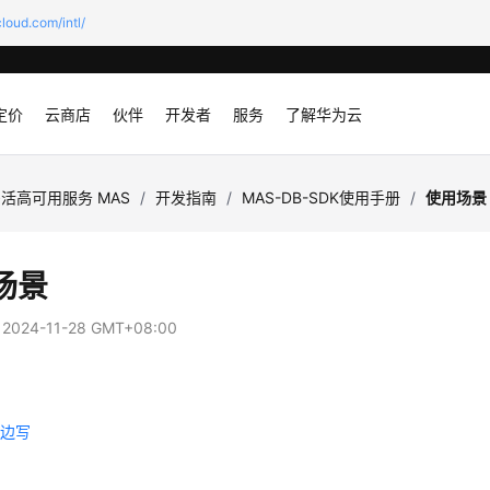
loud.com/intl/
定价
云商店
伙伴
开发者
服务
了解华为云
活高可用服务 MAS
/
开发指南
/
MAS-DB-SDK使用手册
/
使用场景
场景
：
2024-11-28 GMT+08:00
写
单边写
由