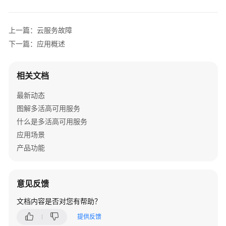
介
绍
上一篇：云服务故障
计
下一篇：应用概述
费
说
明
相关文档
最新动态
快
速
图解多活高可用服务
入
什么是多活高可用服务
门
应用场景
产品功能
用
户
指
意见反馈
南
文档内容是否对您有帮助？
开
提供反馈
始