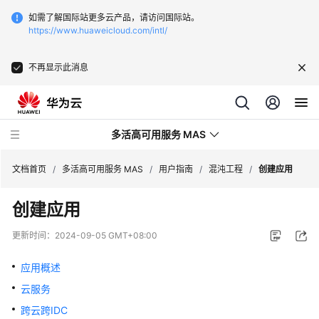
如需了解国际站更多云产品，请访问国际站。
https://www.huaweicloud.com/intl/
不再显示此消息
多活高可用服务 MAS
文档首页
/
多活高可用服务 MAS
/
用户指南
/
混沌工程
/
创建应用
创建应用
最
新
更新时间：
2024-09-05 GMT+08:00
动
态
应用概述
云服务
产
品
跨云跨IDC