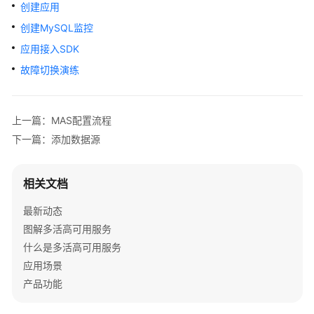
介
创建应用
绍
创建MySQL监控
应用接入SDK
计
费
故障切换演练
说
明
上一篇：MAS配置流程
快
下一篇：添加数据源
速
入
门
相关文档
最新动态
用
户
图解多活高可用服务
指
什么是多活高可用服务
南
应用场景
产品功能
最
佳