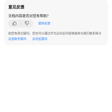
实
意见反馈
践
文档内容是否对您有帮助？
MAS
提供反馈
最
佳
如您有其它疑问，您也可以通过华为云社区问答频道来与我们联系探讨
实
云宝助手提问
云社区提问
践
汇
总
商
城
应
用
改
造
同
城