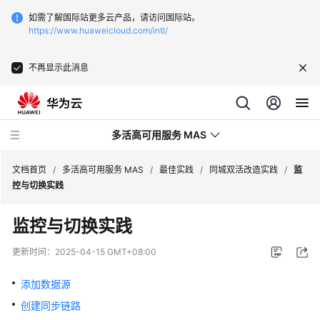
如需了解国际站更多云产品，请访问国际站。
https://www.huaweicloud.com/intl/
不再显示此消息
多活高可用服务 MAS
文档首页
/
多活高可用服务 MAS
/
最佳实践
/
同城双活改造实践
/
监
控与切换实践
最
监控与切换实践
新
动
更新时间：
2025-04-15 GMT+08:00
态
添加数据源
产
创建同步链路
品