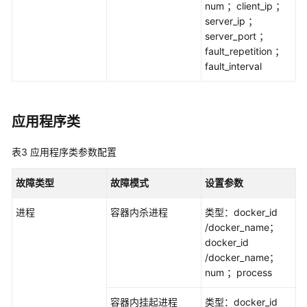
num ；client_ip ；
查
server_ip ；
看
server_port ；
实
fault_repetition ；
验
fault_interval
报
告
应
应用程序类
用
韧
表3
应用程序类参数配置
性
Hub
故障类型
故障模式
设置参数
凭
进程
容器内杀进程
类型：docker_id
证
/docker_name；
管
docker_id
理
/docker_name；
num ；process
事
件
容器内挂起进程
类型：docker_id