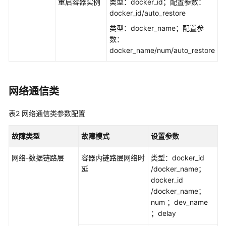
重启容器实例
类型：docker_id；配置参数：
理
docker_id/auto_restore
类型：docker_name；配置参
监
数：
控
docker_name/num/auto_restore
管
理
网络通信类
工
作
流
表2
网络通信类参数配置
管
理
故障类型
故障模式
设置参数
网络-数据链路层
容器内链路层网络时
类型：docker_id
混
延
/docker_name；
沌
docker_id
工
/docker_name；
程
num ；dev_name
；delay
混
沌