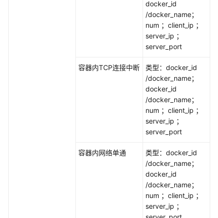
docker_id
安
/docker_name；
装
num ；client_ip ；
探
server_ip ；
针
server_port
创
容器内TCP连接中断
类型：docker_id
建
/docker_name；
混
docker_id
沌
/docker_name；
实
num ；client_ip ；
验
server_ip ；
server_port
创
建
容器内网络单通
类型：docker_id
混
/docker_name；
沌
docker_id
实
/docker_name；
验
num ；client_ip ；
组
server_ip ；
server_port