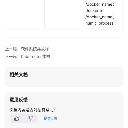
监
/docker_name；
控
docker_id
/docker_name；
查
num ；process
看
审
计
日
上一篇：软件系统类故障
志
下一篇：Kubernetes集群
权
限
相关文档
管
理
最
意见反馈
佳
文档内容是否对您有帮助？
实
践
提供反馈