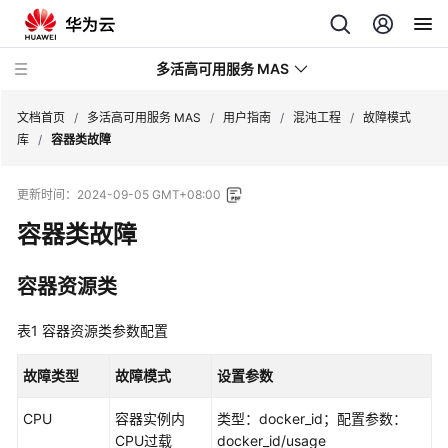
多活高可用服务 MAS
文档首页
/
多活高可用服务 MAS
/
用户指南
/
混沌工程
/
故障模式
库
/
容器类故障
最
更新时间：
2024-09-05 GMT+08:00
新
动
容器类故障
态
容器资源类
产
品
表1
容器资源类参数配置
介
绍
故障类型
故障模式
设置参数
计
CPU
容器实例内
类型：docker_id；配置参数：
费
CPU过载
docker_id/usage