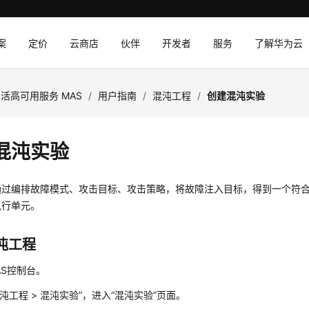
案
定价
云商店
伙伴
开发者
服务
了解华为云
活高可用服务 MAS
/
用户指南
/
混沌工程
/
创建混沌实验
混沌实验
通过编排故障模式、攻击目标、攻击策略，将故障注入目标，得到一个符
执行单元。
沌工程
AS控制台。
沌工程 > 混沌实验”，进入“混沌实验”页面。