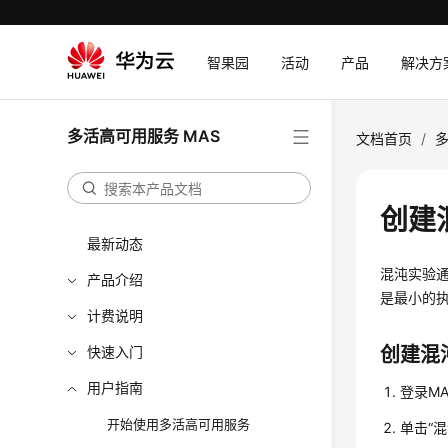
智果园
活动
产品
解决方
多活高可用服务 MAS
文档首页
/
多
创建
最新动态
混沌实验
产品介绍
是最小的
计费说明
快速入门
创建混
用户指南
登录M
开始使用多活高可用服务
单击“混