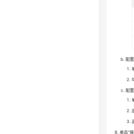
配
配置
单击“