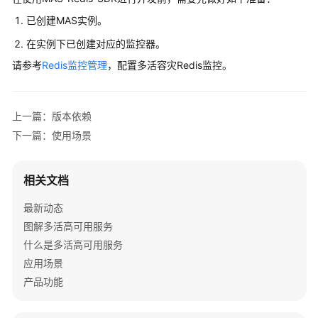
介
已创建MAS实例。
绍
在实例下已创建对应的监控器。
计
请参考
Redis监控管理
，配置多活容灾Redis监控。
费
说
明
上一篇：版本依赖
快
下一篇：使用场景
速
入
相关文档
门
最新动态
用
图解多活高可用服务
户
什么是多活高可用服务
指
南
应用场景
产品功能
最
佳