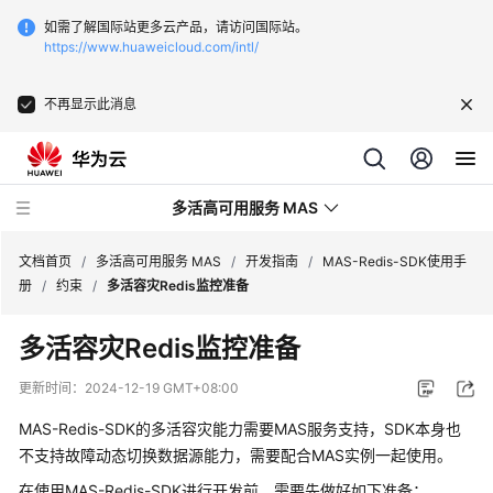
如需了解国际站更多云产品，请访问国际站。
https://www.huaweicloud.com/intl/
不再显示此消息
多活高可用服务 MAS
文档首页
/
多活高可用服务 MAS
/
开发指南
/
MAS-Redis-SDK使用手
册
/
约束
/
多活容灾Redis监控准备
最
多活容灾Redis监控准备
新
动
更新时间：
2024-12-19 GMT+08:00
态
MAS-Redis-SDK的多活容灾能力需要MAS服务支持，SDK本身也
产
不支持故障动态切换数据源能力，需要配合MAS实例一起使用。
品
在使用MAS-Redis-SDK进行开发前，需要先做好如下准备：