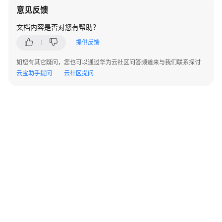
实
意见反馈
践
文档内容是否对您有帮助？
开
提供反馈
发
指
如您有其它疑问，您也可以通过华为云社区问答频道来与我们联系探讨
南
云宝助手提问
云社区提问
MAS-
DB-
SDK
使
用
手
册
MAS-
Redis-
SDK
使
©2026 Huaweicloud.com 版权所有
黔ICP备20004760号-14
苏B2-20130048号