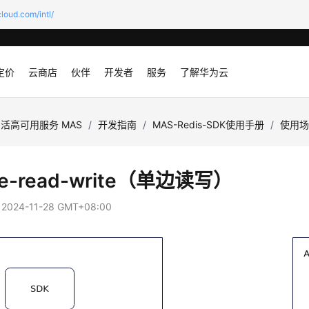
loud.com/intl/
定价
云商店
伙伴
开发者
服务
了解华为云
活高可用服务 MAS
/
开发指南
/
MAS-Redis-SDK使用手册
/
使用
gle-read-write（单边读写）
：
2024-11-28 GMT+08:00