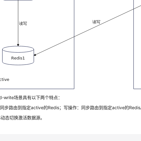
read-write场景具有以下两个特点：
步路由到指定active的Redis；写操作：同步路由到指定active的Redi
S动态切换激活数据源。