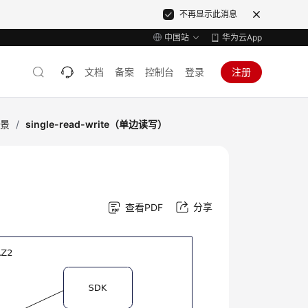
不再显示此消息
中国站
华为云App
文档
备案
控制台
登录
注册
场景
/
single-read-write（单边读写）
分享
查看PDF