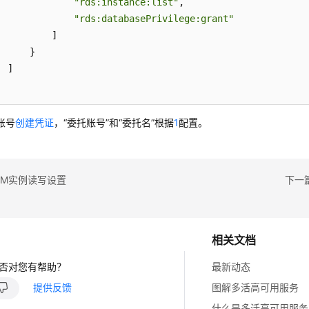
"rds:instance:list"
,
"rds:databasePrivilege:grant"
]
}
]
账号
创建凭证
，“委托账号”和“委托名”根据
1
配置。
DM实例读写设置
下一
相关文档
否对您有帮助？
最新动态
提供反馈
图解多活高可用服务
什么是多活高可用服务