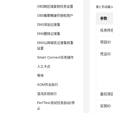
OBS跨区域复制任务设置
表2
手动输入
OBS桶策略操作授权用户
参数
DNS添加记录集
任务所在r
DNS删除记录集
项目ID
DNS公网域名记录集权重
设置
凭证ID
Smart Connect任务操作
人工卡点
等待
AOM作业执行
混沌实验执行
委托项目
PerfTest测试任务启动/停
实例ID
止