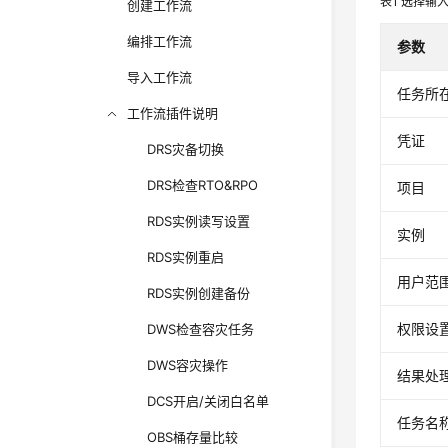
表1
选择输入
创建工作流
编排工作流
参数
导入工作流
任务所在r
工作流插件说明
凭证
DRS灾备切换
DRS检查RTO&RPO
项目
RDS实例读写设置
实例
RDS实例重启
用户范
RDS实例创建备份
权限设
DWS检查容灾任务
DWS容灾操作
结果处
DCS开启/关闭白名单
任务名
OBS桶存量比较