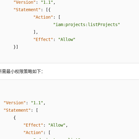
"Version"
:
"1.1"
,
"Statement"
:
[
{
"Action"
:
[
"iam:projects:listProjects"
]
,
"Effect"
:
"Allow"
}
]
S所需最小权限策略如下：
"Version"
:
"1.1"
,
"Statement"
:
[
{
"Effect"
:
"Allow"
,
"Action"
:
[