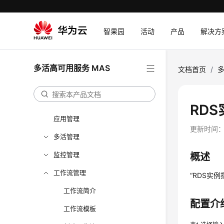
计费说明
快速入门
智果园
活动
产品
解决方
用户指南
开始使用多活高可用服务
多活高可用服务 MAS
文档首页
/
多
总览
命名空间
RD
应用管理
更新时间
多活管理
监控管理
概述
工作流管理
“RDS实
工作流简介
配置介
工作流模板