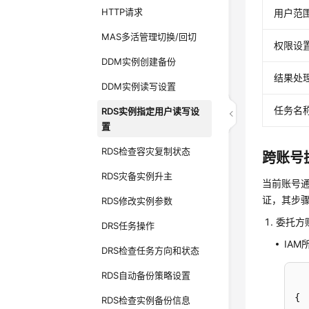
HTTP请求
用户范
MAS多活管理切换/回切
权限设
DDM实例创建备份
结果处
DDM实例读写设置
任务名
RDS实例指定用户读写设
置
RDS检查容灾复制状态
跨账号
RDS灾备实例升主
当前账号通
证，其步
RDS修改实例参数
委托方
DRS任务操作
IA
DRS检查任务方向和状态
RDS自动备份策略设置
{
RDS检查实例备份信息