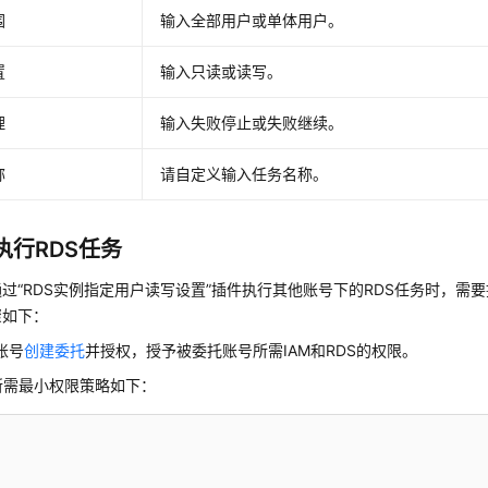
围
输入全部用户或单体用户。
置
输入只读或读写。
理
输入失败停止或失败继续。
称
请自定义输入任务名称。
执行RDS任务
过“RDS实例指定用户读写设置”插件执行其他账号下的RDS任务时，需
骤如下：
账号
创建委托
并授权，授予被委托账号所需IAM和RDS的权限。
M所需最小权限策略如下：