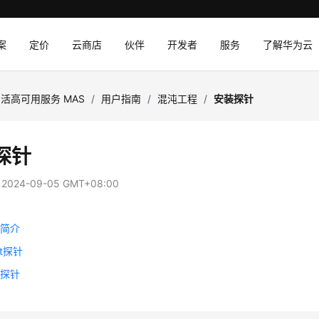
案
定价
云商店
伙伴
开发者
服务
了解华为云
活高可用服务 MAS
/
用户指南
/
混沌工程
/
安装探针
探针
：
2024-09-05 GMT+08:00
针简介
nt探针
入探针