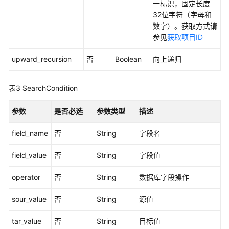
用
一标识，固定长度
例
32位字符（字母和
检
数字）。获取方式请
查
参见
获取项目ID
管
理
upward_recursion
否
Boolean
向上递归
外
表3
SearchCondition
部
服
参数
是否必选
参数类型
描述
务
管
field_name
否
String
字段名
理
field_value
否
String
字段值
banner
信
operator
否
String
数据库字段操作
息
管
sour_value
否
String
源值
理
tar_value
否
String
目标值
用