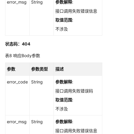
error_msg
String
参数解释
:
自
接口调用失败错误信息
定
取值范围
:
义
不涉及
测
试
服
状态码：404
务
表8
响应Body参数
用
例
参数
参数类型
描述
管
理
error_code
String
参数解释
:
获
接口调用失败错误码
取
取值范围
:
异
不涉及
步
进
error_msg
String
参数解释
:
度
-
接口调用失败错误信息