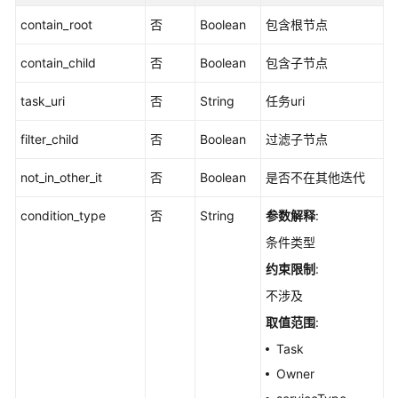
考
contain_root
否
Boolean
包含根节点
使
用
contain_child
否
Boolean
包含子节点
前
task_uri
必
否
String
任务uri
读
filter_child
否
Boolean
过滤子节点
API
not_in_other_it
否
Boolean
是否不在其他迭代
概
览
condition_type
否
String
参数解释
:
如
条件类型
何
约束限制
:
调
不涉及
用
API
取值范围
:
Task
API
Owner