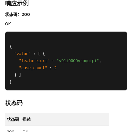
响应示例
编
号
状态码：200
-
OK
ShowTestCaseDuplicateNumbersInBranch
查
询
{
版
"value"
:
[
{
本
"feature_uri"
:
"v91i0000vrpquipi"
,
级
"case_count"
:
2
用
}
]
例
}
规
范
检
状态码
查
任
务
状态码
描述
-
ShowVersionCheckTasks
200
OK