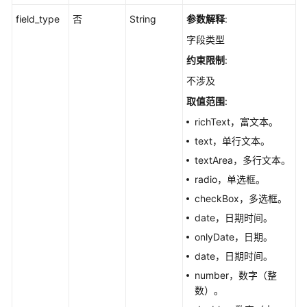
户
field_type
否
String
参数解释
:
信
字段类型
息
管
约束限制
:
理
不涉及
取值范围
:
项
目
richText，富文本。
配
text，单行文本。
置
textArea，多行文本。
管
radio，单选框。
理
checkBox，多选框。
分
date，日期时间。
支
onlyDate，日期。
迭
date，日期时间。
代
报
number，数字（整
表
数）。
管