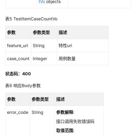
tVo
objects
关
系
管
表5
TestItemCaseCountVo
理
参数
参数类型
描述
评
feature_uri
审
String
特性uri
管
case_count
Integer
用例数量
理
分
状态码：400
支
表6
响应Body参数
迭
代
参数
参数类型
描述
操
作
error_code
String
参数解释
:
管
理
接口调用失败错误码
取值范围
:
测