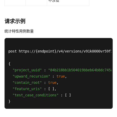
不涉及
-
ShowProjectTestCaseDetail
查
请求示例
询
用
统计特性用例数量
例
信
息
post https://{endpoint}/v4/versions/v91k0000vr59f1cd
列
表
{

-
QueryTestCaseUriInfos
"project_uuid"
 : 
"84b218bb1b504019bbeb64b8dc745a94
"upward_recursion"
 : 
true
,

查
"contain_root"
 : 
true
,

询
"feature_uris"
 : [ ],

分
"test_case_conditions"
 : [ ]

支
}
下
用
例