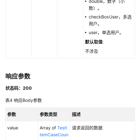
double，数字（小
理
数）。
checkBoxUser，多选
用
用户。
例
user，单选用户。
结
果
默认取值
:
管
不涉及
理
用
响应参数
例
模
状态码：200
板
管
表4
响应Body参数
理
参数
参数类型
描述
用
例
value
Array of
TestI
请求返回的数据
关
temCaseCoun
联