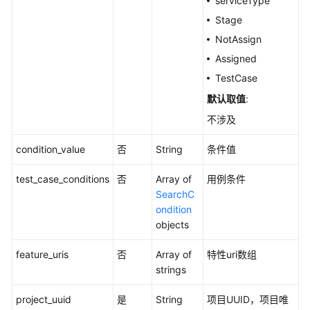
serviceType
测
试
Stage
报
NotAssign
表
Assigned
管
TestCase
理
默认取值
:
附
不涉及
件
管
condition_value
否
String
条件值
理
test_case_conditions
否
Array of
用例条件
测
SearchC
试
ondition
套
objects
管
理
feature_uris
否
Array of
特性uri数组
strings
测
试
project_uuid
是
String
项目UUID，项目唯