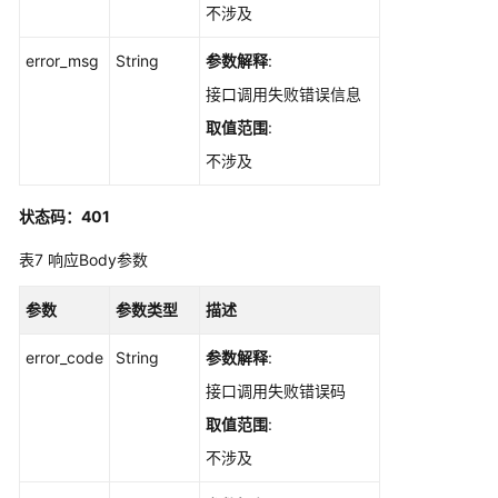
不涉及
试
用
error_msg
String
参数解释
:
例
管
接口调用失败错误信息
理
取值范围
:
不涉及
工
作
项
状态码：401
管
表7
响应Body参数
理
参数
参数类型
描述
测
试
error_code
String
参数解释
:
设
计
接口调用失败错误码
接
取值范围
:
口
不涉及
管
理