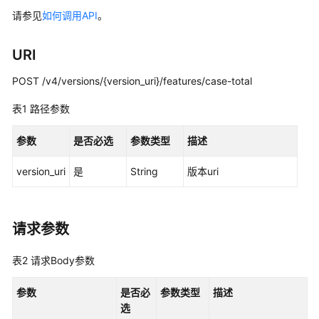
说
请参见
如何调用API
。
明
快
URI
速
入
POST /v4/versions/{version_uri}/features/case-total
门
表1
路径参数
用
参数
是否必选
参数类型
描述
户
指
version_uri
是
String
版本uri
南
最
佳
请求参数
实
践
表2
请求Body参数
API
参数
是否必
参数类型
描述
参
选