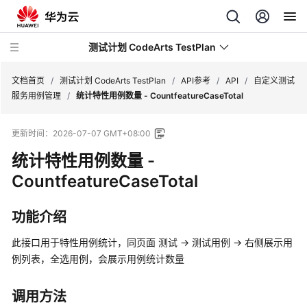
测试计划 CodeArts TestPlan
文档首页
/
测试计划 CodeArts TestPlan
/
API参考
/
API
/
自定义测试
服务用例管理
/
统计特性用例数量 - CountfeatureCaseTotal
最
更新时间：
2026-07-07 GMT+08:00
新
动
统计特性用例数量 -
态
CountfeatureCaseTotal
产
功能介绍
品
介
此接口用于特性用例统计，同页面 测试 -> 测试用例 -> 右侧展示用
绍
例列表，全选用例，会展示用例统计数量
计
费
调用方法