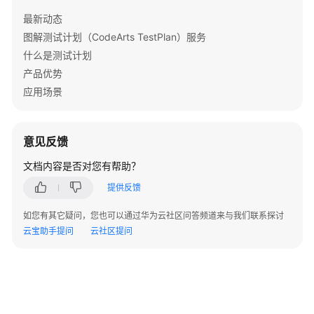
理
最新动态
图解测试计划（CodeArts TestPlan）服务
特
什么是测试计划
性
目
产品优势
录
应用场景
相
关
管
意见反馈
理
文档内容是否对您有帮助？
创
提供反馈
建
凤
如您有其它疑问，您也可以通过华为云社区问答频道来与我们联系探讨
凰
云宝助手提问
云社区提问
项
目
管
理