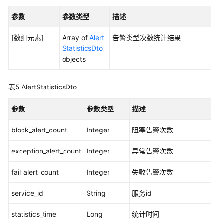
用
例
参数
参数类型
描述
检
查
[数组元素]
Array of
Alert
告警类型次数统计结果
管
StatisticsDto
理
objects
外
表5
AlertStatisticsDto
部
服
参数
参数类型
描述
务
管
block_alert_count
Integer
阻塞告警次数
理
exception_alert_count
Integer
异常告警次数
banner
信
fail_alert_count
Integer
失败告警次数
息
管
service_id
String
服务id
理
statistics_time
Long
统计时间
用