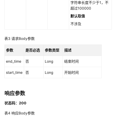
测
字符串长度不少于1，不
试
超过100000
报
默认取值
表
管
不涉及
理
表3
请求Body参数
附
件
参数
是否必选
参数类型
描述
管
理
end_time
否
Long
结束时间
测
start_time
否
Long
开始时间
试
套
管
响应参数
理
状态码：200
测
试
表4
响应Body参数