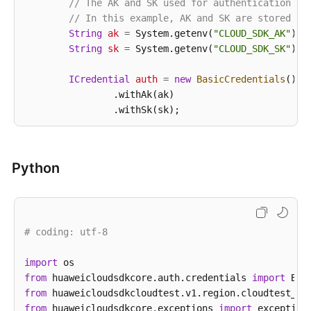
// The AK and SK used for authentication ar
接
// In this example, AK and SK are stored in
入
String
ak
=
 System.getenv(
"CLOUD_SDK_AK"
);

管
String
sk
=
 System.getenv(
"CLOUD_SDK_SK"
);

理
ICredential
auth
=
new
BasicCredentials
()

需
                .withAk(ak)

求
                .withSk(sk);

管
理
CloudtestClient
client
=
 CloudtestClient.new
                .withCredential(auth)

测
Python
                .withRegion(CloudtestRegion.valueOf
试
                .build();

设
ListAlarmStatisticsUsingRequest
request
=
n
置
        request.withServiceId(
"{service_id}"
);

# coding: utf-8
AlarmStatisticsQuery
body
=
new
AlarmStatis
融
        body.withStartTime(
1745825343352L
);

合
        body.withEndTime(
import
1745828943352L
);

项
        request.withBody(body);

from
 huaweicloudsdkcore.auth.credentials 
import
目
from
 huaweicloudsdkcloudtest.v1.region.cloudtest_re
try
 {

API
from
 huaweicloudsdkcore.exceptions 
ListAlarmStatisticsUsingResponse
import
respon