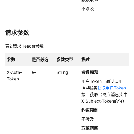
考
不涉及
使
用
前
请求参数
必
读
表2
请求Header参数
API
参数
是否必选
参数类型
描述
概
览
X-Auth-
是
String
参数解释
Token
如
用户Token。通过调用
何
IAM服务
获取用户Token
调
接口获取（响应消息头中
用
X-Subject-Token的值）
API
约束限制
不涉及
API
取值范围