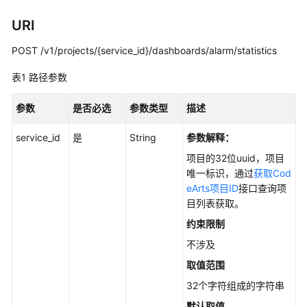
说
明
URI
快
POST /v1/projects/{service_id}/dashboards/alarm/statistics
速
表1
入
路径参数
门
参数
是否必选
参数类型
描述
用
service_id
是
String
参数解释：
户
指
项目的32位uuid，项目
南
唯一标识，通过
获取Cod
eArts项目ID
接口查询项
最
目列表获取。
佳
约束限制
实
不涉及
践
取值范围
API
32个字符组成的字符串
参
默认取值