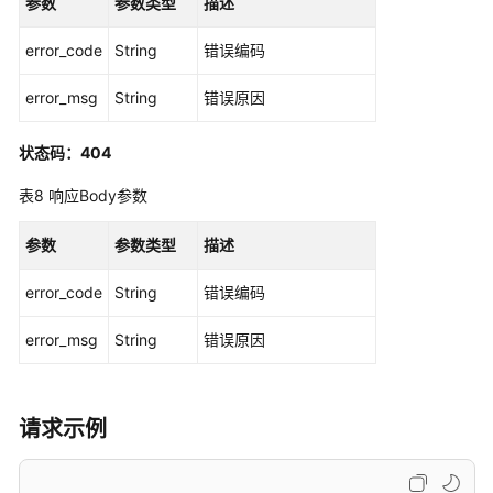
参数
参数类型
描述
理
error_code
String
错误编码
用
例
error_msg
String
错误原因
结
果
状态码：404
管
理
表8
响应Body参数
用
参数
参数类型
描述
例
模
error_code
String
错误编码
板
管
error_msg
String
错误原因
理
用
请求示例
例
关
联