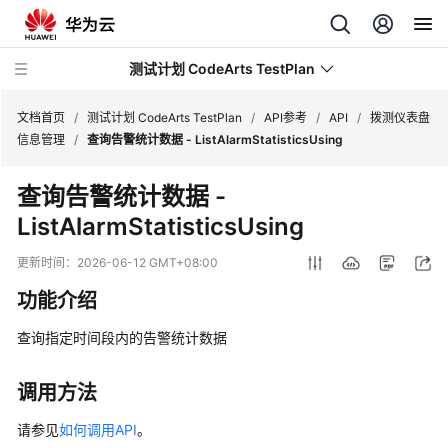
测试计划 CodeArts TestPlan
文档首页
/
测试计划 CodeArts TestPlan
/
API参考
/
API
/
拨测仪表盘
信息管理
/
查询告警统计数据 - ListAlarmStatisticsUsing
最
查询告警统计数据 -
新
ListAlarmStatisticsUsing
动
态
更新时间：
2026-06-12 GMT+08:00
产
功能介绍
品
介
查询指定时间段内的告警统计数据
绍
调用方法
计
费
请参见
如何调用API
。