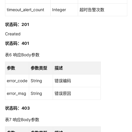
户
timeout_alert_count
Integer
超时告警次数
信
息
状态码：201
管
理
Created
状态码：401
项
目
表6
响应Body参数
配
置
参数
参数类型
描述
管
理
error_code
String
错误编码
分
error_msg
String
错误原因
支
迭
状态码：403
代
报
表7
响应Body参数
表
管