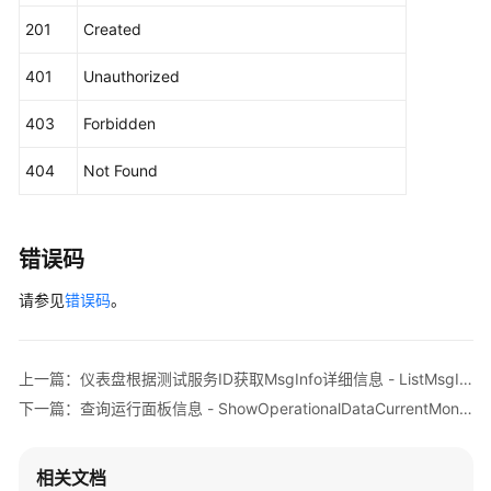
    client := cloudtest.NewCloudtestClient(hcClient)
作
201
Created
管
    request := &model.ListAlarmStatisticsUsingReques
理
401
Unauthorized
	request.ServiceId = 
"{service_id}"
	startTimeAlarmStatisticsQuery:= 
int64
(
17458
测
403
Forbidden
	endTimeAlarmStatisticsQuery:= 
int64
(
1745828
试
	request.Body = &model.AlarmStatisticsQuery{

报
404
Not Found
		StartTime: &startTimeAlarmStatisticsQuery,

告
		EndTime: &endTimeAlarmStatisticsQuery,

对
	}

外
错误码
	response, err := client.ListAlarmStatisticsUsing(request)

接
if
 err == 
nil
 {

口
请参见
错误码
。
        fmt.Printf(
"%+v\n"
, response)

管
    } 
else
 {

理
        fmt.Println(err)

上一篇：仪表盘根据测试服务ID获取MsgInfo详细信息 - ListMsgInfosUsing
    }

用
下一篇：查询运行面板信息 - ShowOperationalDataCurrentMonthUsing
例
执
行
相关文档
管