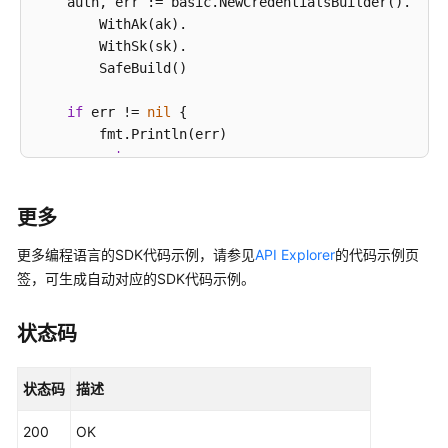
    auth, err := basic.NewCredentialsBuilder().

的
        WithAk(ak).

关
        WithSk(sk).

联
        SafeBuild()

关
系
if
 err != 
nil
 {

管
        fmt.Println(err)

理
return
    }

对
更多
外
    hcClient, err := cloudtest.CloudtestClientBuilde
接
         WithRegion(region.ValueOf(
"<YOUR REGION>"
))
更多编程语言的SDK代码示例，请参见
API Explorer
的代码示例页
口
         WithCredential(auth).

签，可生成自动对应的SDK代码示例。
管
         SafeBuild()

理
状态码
if
 err != 
nil
 {

迭
        fmt.Println(err)

代
状态码
描述
return
资
    }

源
200
OK
操