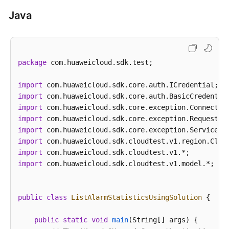
Java
自
定
义
测
试
package
 com.huaweicloud.sdk.test;

服
务
import
用
import
例
import
管
import
理
import
import
import
自
import
 com.huaweicloud.sdk.cloudtest.v1.model.*;

定
义
测
public
class
ListAlarmStatisticsUsingSolution
 {

试
服
public
static
void
main
(String[] args)
 {

务