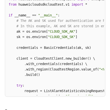
            System.out.println(response.toString());
from
 huaweicloudsdkcloudtest.v1 
import
 *

测
        } 
catch
 (ConnectionException e) {

试
            e.printStackTrace();

if
 __name__ == 
"__main__"
:

计
        } 
# The AK and SK used for authentication are har
catch
 (RequestTimeoutException e) {

划
            e.printStackTrace();

# In this example, AK and SK are stored in envi
管
        } 
    ak = os.environ[
catch
 (ServiceResponseException e) {

"CLOUD_SDK_AK"
]

理
            e.printStackTrace();

    sk = os.environ[
"CLOUD_SDK_SK"
]

            System.out.println(e.getHttpStatusCode()
资
            System.out.println(e.getRequestId());

    credentials = BasicCredentials(ak, sk)

源
            System.out.println(e.getErrorCode());

编
            System.out.println(e.getErrorMsg());

    client = CloudtestClient.new_builder() \

号
        }

        .with_credentials(credentials) \

生
    }

        .with_region(CloudtestRegion.value_of(
"<YOU
成
        .build()

规
则
try
:

控
        request = ListAlarmStatisticsUsingRequest()

制
        request.service_id = 
"{service_id}"
器
        request.body = AlarmStatisticsQuery(

            start_time=
1745825343352
,
