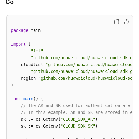
用
Go
            end_time=
1745828943352
例
        )

评
        response = client.list_alarm_statistics_usin
审
print
(response)

package
except
 main

 exceptions.ClientRequestException 
as
 e:

项
print
(e.status_code)

目
import
 (

print
(e.request_id)

配
print
"fmt"
(e.error_code)

置
print
"github.com/huaweicloud/huaweicloud-sdk-go-
    cloudtest 
"github.com/huaweicloud/huaweicloud-s
测
"github.com/huaweicloud/huaweicloud-sdk-go-
试
    region 
"github.com/huaweicloud/huaweicloud-sdk-
服
)

务
关
func
main
()
 {

联
// The AK and SK used for authentication are ha
关
// In this example, AK and SK are stored in env
系
    ak := os.Getenv(
"CLOUD_SDK_AK"
)

    sk := os.Getenv(
"CLOUD_SDK_SK"
)

用
例