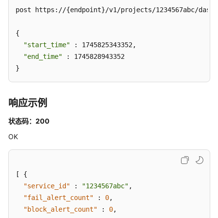
关
post https://{endpoint}/v1/projects/1234567abc/dashb
系
管
{

理
"start_time"
 : 1745825343352,

"end_time"
 : 1745828943352

评
}
审
管
理
响应示例
分
状态码：200
支
OK
迭
代
操
作
[
{
管
"service_id"
:
"1234567abc"
,
理
"fail_alert_count"
:
0
,
"block_alert_count"
:
0
,
测