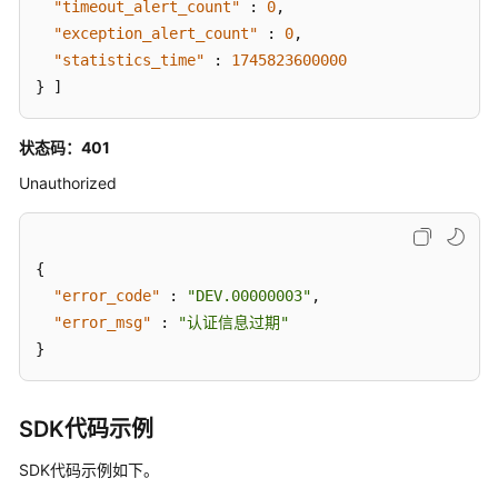
"timeout_alert_count"
:
0
,
试
"exception_alert_count"
:
0
,
用
"statistics_time"
:
1745823600000
例
}
]
管
理
状态码：401
工
Unauthorized
作
项
管
理
{
"error_code"
:
"DEV.00000003"
,
测
"error_msg"
:
"认证信息过期"
试
}
设
计
接
SDK代码示例
口
管
SDK代码示例如下。
理