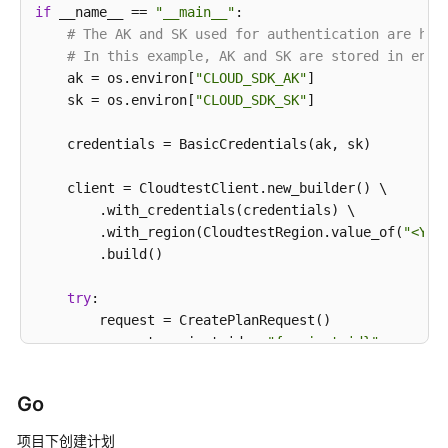
        body.withPlanCycle(planCyclebody);

if
 __name__ == 
"__main__"
:

所
        body.withServiceIdList(listbodyServiceIdList
# The AK and SK used for authentication are har
有
        body.withAssignedId(
"efdb403066474ab08836b9
# In this example, AK and SK are stored in envi
迭
        body.withName(
"这是一个测试计划名称"
);

    ak = os.environ[
"CLOUD_SDK_AK"
]

代
        request.withBody(body);

    sk = os.environ[
"CLOUD_SDK_SK"
]

计
try
 {

划
CreatePlanResponse
response
=
 client.cre
    credentials = BasicCredentials(ak, sk)

（2.0）
            System.out.println(response.toString());
-
        } 
catch
 (ConnectionException e) {

    client = CloudtestClient.new_builder() \

ListAllIteratorsV4
            e.printStackTrace();

        .with_credentials(credentials) \

        } 
catch
 (RequestTimeoutException e) {

        .with_region(CloudtestRegion.value_of(
"<YOU
查
            e.printStackTrace();

        .build()

询
        } 
catch
 (ServiceResponseException e) {

需
            e.printStackTrace();

try
:

求
            System.out.println(e.getHttpStatusCode()
        request = CreatePlanRequest()

树
            System.out.println(e.getRequestId());

        request.project_id = 
"{project_id}"
-
            System.out.println(e.getErrorCode());

        planCyclebody = PlanCycle(

ListIssueTree
            System.out.println(e.getErrorMsg());

            start_date=
"2020-03-04"
,

        }

Go
            end_date=
"2020-03-31"
查
    }

        )

项目下创建计划
询