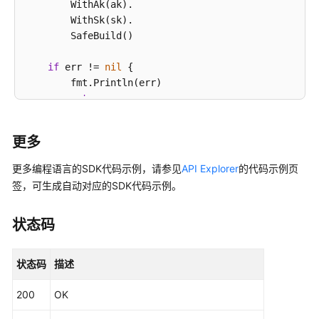
        WithAk(ak).

测
        WithSk(sk).

试
        SafeBuild()

计
划
if
 err != 
nil
 {

（2.0）
        fmt.Println(err)

-
return
ShowIteratorByDefectV4
    }

获
更多
    hcClient, err := cloudtest.CloudtestClientBuilde
取
         WithRegion(region.ValueOf(
"<YOUR REGION>"
))
分
更多编程语言的SDK代码示例，请参见
API Explorer
的代码示例页
         WithCredential(auth).

支
签，可生成自动对应的SDK代码示例。
         SafeBuild()

详
情
状态码
-
if
 err != 
nil
 {

ShowBranch
        fmt.Println(err)

状态码
描述
return
新
    }

增
200
OK
迭
    client := cloudtest.NewCloudtestClient(hcClient)