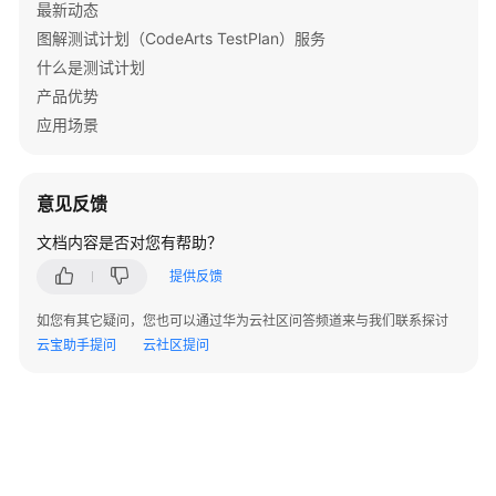
表，
最新动态
	response, err := client.CreatePlan(request)

包
图解测试计划（CodeArts TestPlan）服务
if
 err == 
nil
 {

含
        fmt.Printf(
"%+v\n"
, response)

什么是测试计划
统
    } 
else
 {

产品优势
计
        fmt.Println(err)

信
应用场景
    }

息
（1.0）
-
意见反馈
ListIterators
文档内容是否对您有帮助？
查
提供反馈
询
迭
如您有其它疑问，您也可以通过华为云社区问答频道来与我们联系探讨
代
云宝助手提问
云社区提问
计
划
列
表，
包
含