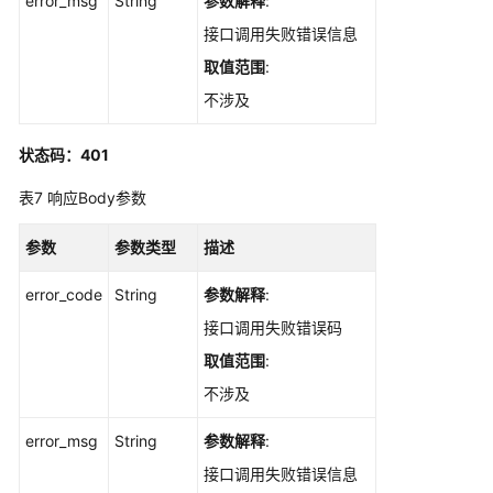
error_msg
String
参数解释
:
接
入
接口调用失败错误信息
管
取值范围
:
理
不涉及
需
求
状态码：401
管
表7
响应Body参数
理
参数
参数类型
描述
测
试
error_code
String
参数解释
:
设
置
接口调用失败错误码
取值范围
:
融
不涉及
合
项
error_msg
String
参数解释
:
目
API
接口调用失败错误信息