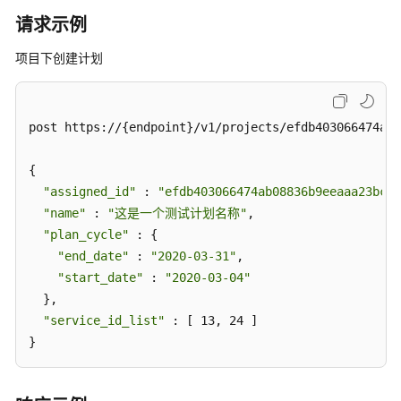
试
请求示例
计
划
项目下创建计划
下
的
需
post https://{endpoint}/v1/projects/efdb403066474ab0
求
树
{

-
"assigned_id"
 : 
"efdb403066474ab08836b9eeaaa23bca"
ShowIssuesByPlanId
"name"
 : 
"这是一个测试计划名称"
,

项
"plan_cycle"
 : {

目
"end_date"
 : 
"2020-03-31"
,

下
"start_date"
 : 
"2020-03-04"
创
  },

建
"service_id_list"
 : [ 13, 24 ]

计
}
划
-
CreatePlan