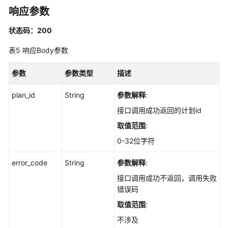
试
响应参数
用
例
状态码：200
管
表5
响应Body参数
理
参数
参数类型
描述
工
作
plan_id
String
参数解释
:
项
管
接口调用成功返回的计划id
理
取值范围
:
0-32位字符
测
试
error_code
String
参数解释
:
设
计
接口调用成功不返回，调用失败
接
错误码
口
取值范围
:
管
不涉及
理