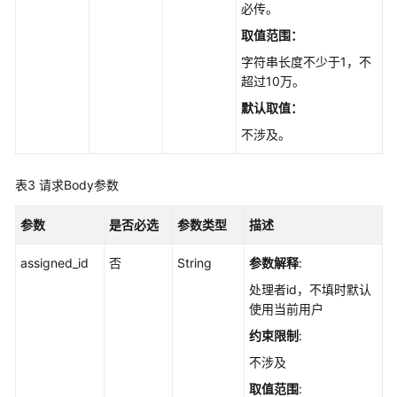
测
必传。
试
取值范围：
报
表
字符串长度不少于1，不
管
超过10万。
理
默认取值：
不涉及。
附
件
管
表3
请求Body参数
理
参数
是否必选
参数类型
描述
测
试
assigned_id
否
String
参数解释
:
套
处理者id，不填时默认
管
使用当前用户
理
约束限制
:
测
不涉及
试
取值范围
: