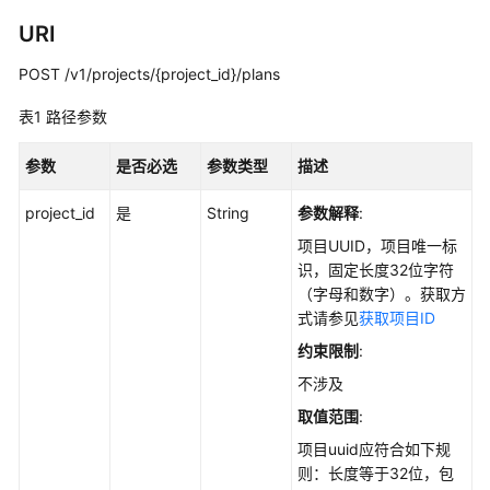
说
明
URI
POST /v1/projects/{project_id}/plans
快
速
表1
路径参数
入
门
参数
是否必选
参数类型
描述
用
project_id
是
String
参数解释
:
户
指
项目UUID，项目唯一标
南
识，固定长度32位字符
（字母和数字）。获取方
式请参见
获取项目ID
最
佳
约束限制
:
实
不涉及
践
取值范围
:
API
项目uuid应符合如下规
参
则：长度等于32位，包