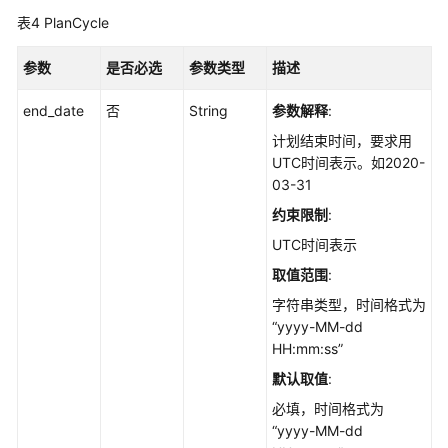
理
表4
PlanCycle
用
参数
是否必选
参数类型
描述
例
结
end_date
否
String
参数解释
:
果
计划结束时间，要求用
管
UTC时间表示。如2020-
理
03-31
约束限制
:
用
例
UTC时间表示
模
取值范围
:
板
字符串类型，时间格式为
管
“yyyy-MM-dd
理
HH:mm:ss”
用
默认取值
:
例
必填，时间格式为
关
“yyyy-MM-dd
联