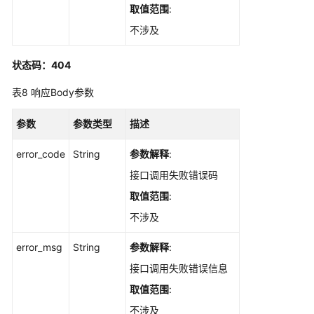
取值范围
:
测
不涉及
试
计
状态码：404
划
管
表8
响应Body参数
理
参数
参数类型
描述
计
划
error_code
String
参数解释
:
中
批
接口调用失败错误码
量
取值范围
:
添
不涉及
加
测
error_msg
String
参数解释
:
试
用
接口调用失败错误信息
例
取值范围
:
-
不涉及
CreateTestCaseInPlan