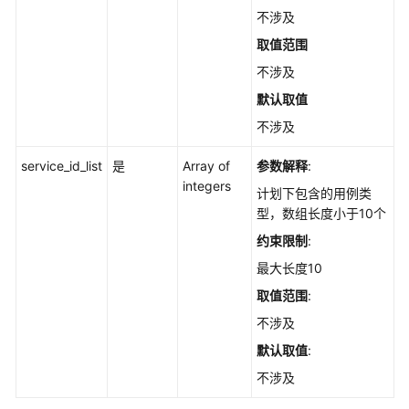
不涉及
户
信
取值范围
息
不涉及
管
默认取值
理
不涉及
项
目
service_id_list
是
Array of
参数解释
:
配
integers
计划下包含的用例类
置
型，数组长度小于10个
管
约束限制
:
理
最大长度10
分
取值范围
:
支
不涉及
迭
代
默认取值
:
报
不涉及
表
管