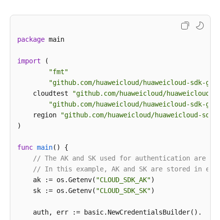
        listServiceIdListbody = [

缺
13
,

陷
24
相
        ]

package
 main

关
        request.body = CreatePlanRequestBody(

联
            plan_cycle=planCyclebody,

import
 (

测
            service_id_list=listServiceIdListbody,

"fmt"
试
            assigned_id=
"efdb403066474ab08836b9eeaa
"github.com/huaweicloud/huaweicloud-sdk-go-
计
            name=
"这是一个测试计划名称"
    cloudtest 
"github.com/huaweicloud/huaweicloud-s
划
        )

"github.com/huaweicloud/huaweicloud-sdk-go-
（1.0）
        response = client.create_plan(request)

    region 
"github.com/huaweicloud/huaweicloud-sdk-
-
print
(response)

)

ShowIteratorByDefect
except
 exceptions.ClientRequestException 
as
 e:

print
(e.status_code)

func
main
()
 {

查
print
(e.request_id)

// The AK and SK used for authentication are ha
询
print
(e.error_code)

// In this example, AK and SK are stored in env
缺
print
    ak := os.Getenv(
"CLOUD_SDK_AK"
)

陷
    sk := os.Getenv(
"CLOUD_SDK_SK"
)

相
关
    auth, err := basic.NewCredentialsBuilder().

联