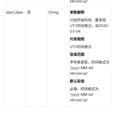
HH:mm:ss”
关
系
start_date
否
String
参数解释
:
管
计划开始时间，要求用
理
UTC时间表示。如2020-
03-04
评
审
约束限制
:
管
UTC时间表示
理
取值范围
:
分
字符串类型，时间格式为
支
“yyyy-MM-dd
迭
HH:mm:ss”
代
默认取值
:
操
必填，时间格式为
作
“yyyy-MM-dd
管
HH:mm:ss”
理
测