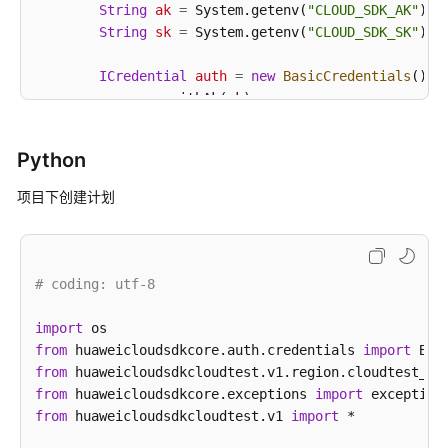
String
ak
=
 System.getenv(
"CLOUD_SDK_AK"
);

查
String
sk
=
 System.getenv(
"CLOUD_SDK_SK"
);

询
项
ICredential
auth
=
new
BasicCredentials
()

目
                .withAk(ak)

下
                .withSk(sk);

所
Python
有
CloudtestClient
client
=
 CloudtestClient.new
迭
                .withCredential(auth)

项目下创建计划
代
                .withRegion(CloudtestRegion.valueOf
计
                .build();

划
CreatePlanRequest
request
=
new
CreatePlanR
（1.0）
        request.withProjectId(
"{project_id}"
);

# coding: utf-8
-
CreatePlanRequestBody
body
=
new
CreatePlan
ListAllIterators
PlanCycle
planCyclebody
=
new
PlanCycle
();

import
        planCyclebody.withStartDate(
"2020-03-04"
)

from
 huaweicloudsdkcore.auth.credentials 
import
查
            .withEndDate(
"2020-03-31"
);

from
 huaweicloudsdkcloudtest.v1.region.cloudtest_re
询
        List<Integer> listbodyServiceIdList = 
new
A
from
 huaweicloudsdkcore.exceptions 
import
项
        listbodyServiceIdList.add(
13
);

from
 huaweicloudsdkcloudtest.v1 
import
 *

目
        listbodyServiceIdList.add(
24
);

下