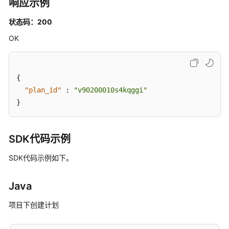
响应示例
查
状态码：200
询
OK
某
测
试
计
{
划
"plan_id"
:
"v90200010s4kqggi"
下
}
的
操
作
SDK代码示例
历
史
SDK代码示例如下。
-
ShowPlanJournals
Java
项
项目下创建计划
目
下