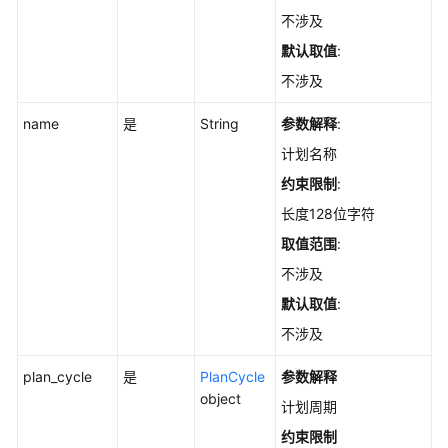
用
不涉及
例
检
默认取值
:
查
不涉及
管
理
name
是
String
参数解释
:
计划名称
外
部
约束限制
:
服
长度128位字符
务
取值范围
:
管
理
不涉及
默认取值
:
banner
不涉及
信
息
plan_cycle
是
PlanCycle
参数解释
管
object
理
计划周期
约束限制
用