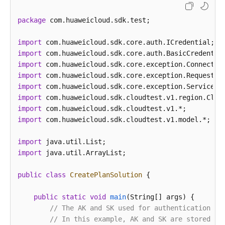
查
询
package
 com.huaweicloud.sdk.test;

测
试
import
计
import
划
import
列
import
表
import
v2
import
-
import
ShowPlanList
import
 com.huaweicloud.sdk.cloudtest.v1.model.*;

获
import
取
import
 java.util.ArrayList;

分
支
public
class
CreatePlanSolution
 {

列
表
public
static
void
main
(String[] args)
 {

-
// The AK and SK used for authentication ar
ListBranches
// In this example, AK and SK are stored in