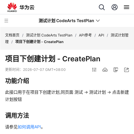
测试计划 CodeArts TestPlan
文档首页
/
测试计划 CodeArts TestPlan
/
API参考
/
API
/
测试计划管
理
/
项目下创建计划 - CreatePlan
最
项目下创建计划 - CreatePlan
新
动
更新时间：
2026-07-07 GMT+08:00
态
功能介绍
产
此接口用于在项目下创建计划,同页面 测试 -> 测试计划 -> 点击新建
品
计划按钮
介
绍
调用方法
计
请参见
如何调用API
。
费