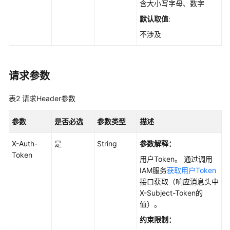
考
含大小写字母、数字
默认取值
:
使
不涉及
用
前
必
读
请求参数
API
表2
请求Header参数
概
览
参数
是否必选
参数类型
描述
如
X-Auth-
是
String
参数解释：
何
Token
用户Token。 通过调用
调
IAM服务
获取用户Token
用
接口获取（响应消息头中
API
X-Subject-Token的
值）。
API
约束限制：