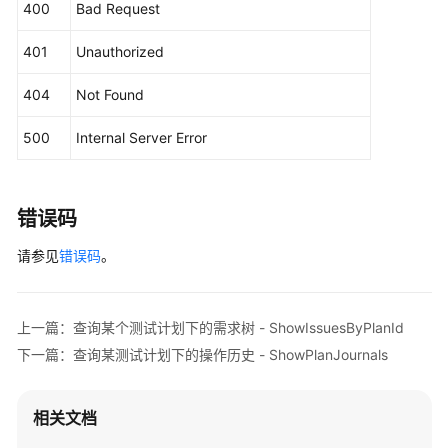
代
400
Bad Request
（1.0）
    request := &model.CreatePlanRequest{}

-
401
Unauthorized
	request.ProjectId = 
"{project_id}"
CreateIterator
	startDatePlanCycle:= 
"2020-03-04"
404
Not Found
	endDatePlanCycle:= 
"2020-03-31"
新
	planCyclebody := &model.PlanCycle{

500
Internal Server Error
增
		StartDate: &startDatePlanCycle,

迭
		EndDate: &endDatePlanCycle,

代
	}

（2.0）
错误码
var
 listServiceIdListbody = []
int32
{

-
int32
(
13
),

CreateIteratorV4
请参见
错误码
。
int32
(
24
),

    }

查
	assignedIdCreatePlanRequestBody:= 
"efdb4030
询
上一篇：查询某个测试计划下的需求树 - ShowIssuesByPlanId
	request.Body = &model.CreatePlanRequestBody{

迭
		PlanCycle: planCyclebody,

下一篇：查询某测试计划下的操作历史 - ShowPlanJournals
代
		ServiceIdList: listServiceIdListbody,

计
		AssignedId: &assignedIdCreatePlanRequestBody,

划
相关文档
		Name: 
"这是一个测试计划名称"
,

列
	}
