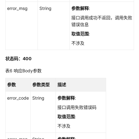
error_msg
String
参数解释
:
自
定
接口调用成功不返回，调用失败
义
错误信息
测
取值范围
:
试
不涉及
服
务
用
状态码：400
例
表6
响应Body参数
管
理
参数
参数类型
描述
自
error_code
String
参数解释
:
定
义
接口调用失败错误码
测
取值范围
:
试
不涉及
服
务