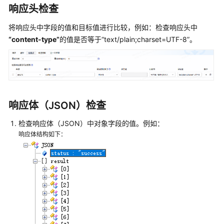
CodeArts
响应头检查
TestPlan
将响应头中字段的值和目标值进行比较，例如：检查响应头中
接
“content-type”
的值是否等于
“text/plain;charset=UTF-8”
。
口
脚
本
-
使
响应体（JSON）检查
用
关
检查响应体（JSON）中对象字段的值。例如：
键
响应体结构如下：
字
库
快
速
添
加
CodeArts
TestPlan