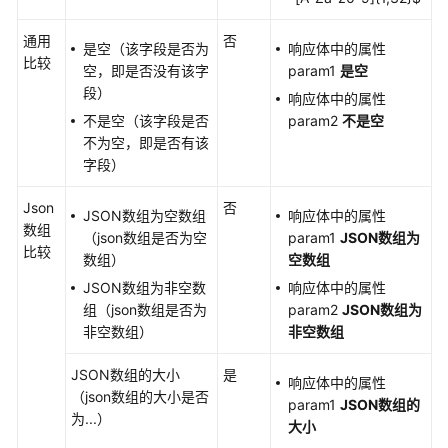
应
提
通用
否
取
是空（该字段是否为
响应体中的属性
比较
空，即是否没有该字
param1
是空
设
段）
响应体中的属性
置
不是空（该字段是否
param2
不是空
接
不为空，即是否有该
口
字段）
自
动
Json
否
JSON数组为空数组
响应体中的属性
化
数组
（json数组是否为空
param1
JSON
数组为
用
比较
数组）
空数组
例
JSON数组为非空数
响应体中的属性
中
组（json数组是否为
param2
JSON
数组为
脚
非空数组）
非空数组
本
的
JSON数组的大小
是
鉴
响应体中的属性
（json数组的大小是否
权
param1
JSON
数组的
为...）
大小
使