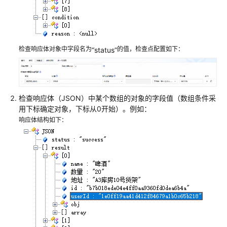
接
口
脚
本
检查响应体对象中字段名为
的值，检查点配置如下：
“status”
添
加
CodeArts
TestPlan
检查响应体（JSON）中某个数组的对象的字段值（数组条件采
接
用下标确定对象，下标从0开始）。例如：
口
响应体结构如下：
脚
本
的
逻
辑
控
制
步
骤