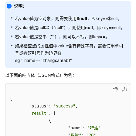
说明：
创
若value值为空对象，则需要使用
$null
，即key==$null。
建
CodeArts
若value值是null串（"null"），则使用
null
，即key==null。
TestPlan
若value值是空串（""），则可以不写，即key==。
自
如果检查点的属性值中value含有特殊字符，需要使用单引
定
号或者双引号作为边界符
义
自
eg：name=="zhangsan(ab)"
动
化
以下面的响应体（JSON格式）为例：
测
试
用
{

例
	"status": 
"success"
,

"result"
: [

通
过
		{

CodeArts
			"name": 
"啤酒"
,

TestPlan
"数量"
: 
"20"
,
