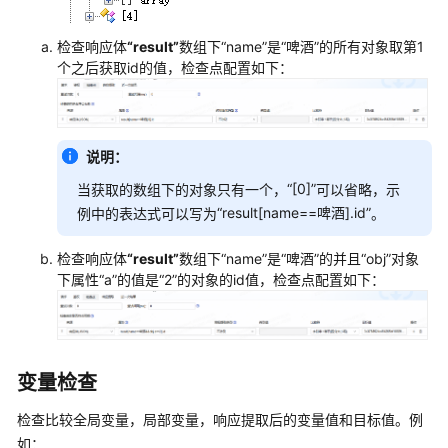
例
测
检查响应体
“result”
数组下
“name”
是
“啤酒”
的所有对象取第1
试
个之后获取id的值，检查点配置如下：
数
据
集
说明：
接
“[0]”
当获取的数组下的对象只有一个，
可以省略，示
口
“result[name==啤酒].id”
自
例中的表达式可以写为
。
动
化
检查响应体
“result”
数组下
“name”
是
“啤酒”
的并且
“obj”
对象
用
下属性
“a”
的值是
“2”
的对象的id值，检查点配置如下：
例
内
置
函
变量检查
数
说
检查比较全局变量，局部变量，响应提取后的变量值和目标值。例
明
如：