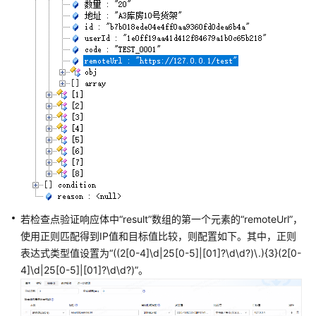
例
模
板
使
用
自
定
义
URL
请
求
添
加
若检查点验证响应体中
“result”
数组的第一个元素的
“remoteUrl”
，
CodeArts
使用正则匹配得到IP值和目标值比较，则配置如下。其中，正则
TestPlan
表达式类型值设置为
“((2[0-4]\d|25[0-5]|[01]?\d\d?)\.){3}(2[0-
接
4]\d|25[0-5]|[01]?\d\d?)”
。
口
脚
本