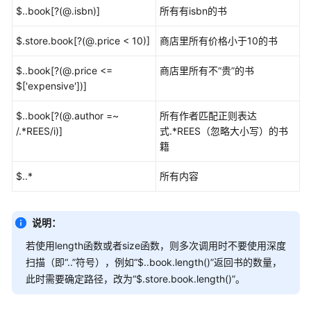
审
$..book[?(@.isbn)]
所有有isbn的书
					"id": 
6
,

计
"name"
: 
"bbb
日
$.store.book[?(@.price < 10)]
商店里所有价格小于10的书
				}

志
			]

$..book[?(@.price <=
商店里所有不“贵”的书
		}

最
$['expensive'])]
	],

佳
	"condition": [

实
$..book[?(@.author =~
所有作者匹配正则表达
践
/.*REES/i)]
式.*REES（忽略大小写）的书
		{

籍
			"name": 
"啤酒"
,

API
"数量"
: 
"120"
,

$..*
所有内容
参
"地址"
: 
"A1库房15号货架"
考
		}

	],

说明：
常
	"reason": null

见
若使用length函数或者size函数，则多次调用时不要使用深度
}
问
扫描（即
“..”
符号），例如
“$..book.length()”
返回书的数量，
题
此时需要确定路径，改为
“$.store.book.length()”
。
视