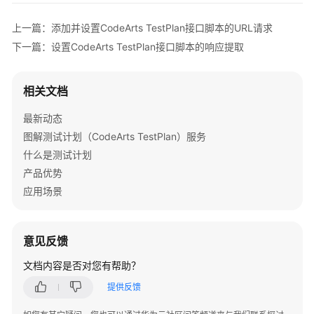
频
帮
上一篇：添加并设置CodeArts TestPlan接口脚本的URL请求
助
下一篇：设置CodeArts TestPlan接口脚本的响应提取
文
档
相关文档
下
载
最新动态
图解测试计划（CodeArts TestPlan）服务
什么是测试计划
通
产品优势
用
应用场景
参
考
产
意见反馈
品
文档内容是否对您有帮助？
术
语
提供反馈