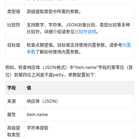
置
类型值
高级提取类型中所需的参数。
CodeArts
TestPlan
比较符
支持数字、字符串、JSON对象比较、类型比较等多种
测
比较符，详细介绍请参见
比较符说明
。
试
用
目标值
检查点期望值。目标值支持使用内置参数，请参考
内置
例
参数
了解如何使用内置参数。
CodeArts
TestPlan
例如，检查响应体（JSON格式）中
“item.name”
字段的第零位（首
生
位）到第四位之间是不是petty，参数配置如下：
成
测
字段
值
试
用
来源
响应体（JSON）
例
属性
item.name
方
式
高级提
字符串提取
介
取类型
绍