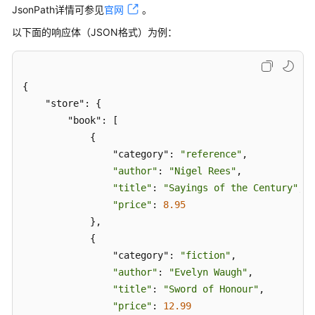
CodeArts
JsonPath详情可参见
官网
。
		},

TestPlan
测
以下面的响应体（JSON格式）为例：
		{

试
			"name": 
"白酒"
,

质
"数量"
: 
"30"
,

量
"地址"
: 
"A3库房10号货架"
,

{

"obj"
: {

    "store": {

在
				"
a
": 
1
,

        "book": [

CodeArts
"b"
: 
"test"
,

            {

TestPlan
"c"
: 
"测试"
                "category": 
"reference"
,

中
			},

"author"
: 
"Nigel Rees"
,

使
			"array": [

用
"title"
: 
"Sayings of the Century"
,

				{

在
"price"
: 
8.95
					"id": 
3
,

线
            },

拨
"name"
: 
"aaa
            {

测
				},

                "category": 
"fiction"
,

				{

"author"
: 
"Evelyn Waugh"
,

管
					"id": 
4
,

"title"
: 
"Sword of Honour"
,

理
"name"
: 
"bbb
"price"
: 
12.99
CodeArts