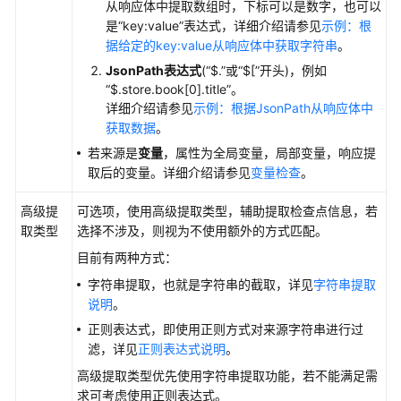
从响应体中提取数组时，下标可以是数字，也可以
是
“key:value”
表达式，详细介绍请参见
示例：根
配
据给定的key:value从响应体中获取字符串
。
置
JsonPath表达式
(
“$.”
或
“$[”
开头)，例如
CodeArts
“$.store.book[0].title”
。
TestPlan
详细介绍请参见
示例：根据JsonPath从响应体中
测
获取数据
。
试
若来源是
变量
，属性为全局变量，局部变量，响应提
计
取后的变量。详细介绍请参见
变量检查
。
划
高级提
可选项，使用高级提取类型，辅助提取检查点信息，若
配
取类型
选择不涉及，则视为不使用额外的方式匹配。
置
CodeArts
目前有两种方式：
TestPlan
字符串提取，也就是字符串的截取，详见
字符串提取
测
说明
。
试
正则表达式，即使用正则方式对来源字符串进行过
版
滤，详见
正则表达式说明
。
本
高级提取类型优先使用字符串提取功能，若不能满足需
配
求可考虑使用正则表达式。