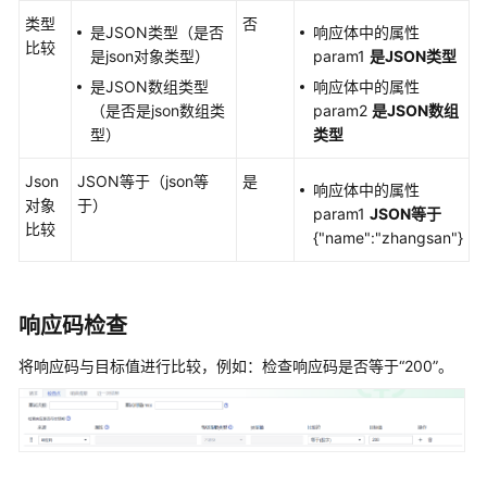
用
类型
否
是JSON类型（是否
响应体中的属性
Postman
比较
是json对象类型）
param1
是JSON
类型
快
是JSON数组类型
响应体中的属性
速
（是否是json数组类
param2
是JSON
数组
添
型）
类型
加
CodeArts
Json
JSON等于（json等
是
TestPlan
响应体中的属性
对象
于）
接
param1
JSON
等于
比较
口
{"name":"zhangsan"}
脚
本
响应码检查
使
用
将响应码与目标值进行比较，例如：检查响应码是否等于
“200”
。
cURL
快
速
添
加