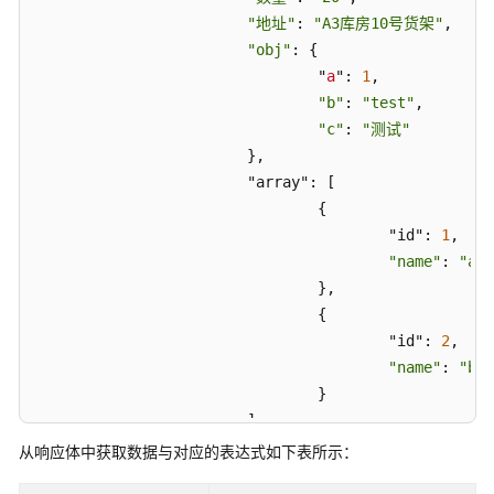
测
"地址"
: 
"A3库房10号货架"
,

试
"obj"
: {

资
				"
a
": 
1
,

产
"b"
: 
"test"
,

中
"c"
: 
"测试"
心
			},

模
			"array": [

板
				{

创
建
					"id": 
1
,

测
"name"
: 
"aaa
试
				},

用
				{

例
					"id": 
2
,

"name"
: 
"bbb
执
				}

行
			]

CodeArts
		},

从响应体中获取数据与对应的表达式如下表所示：
TestPlan
		{

测