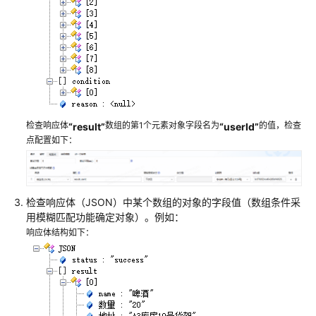
设
置
CodeArts
TestPlan
接
口
脚
检查响应体
数组的第1个元素对象字段名为
的值，检查
“result”
“userId”
本
点配置如下：
的
测
试
用
检查响应体（JSON）中某个数组的对象的字段值（数组条件采
例
用模糊匹配功能确定对象）。例如：
参
响应体结构如下：
数
设
置
CodeArts
TestPlan