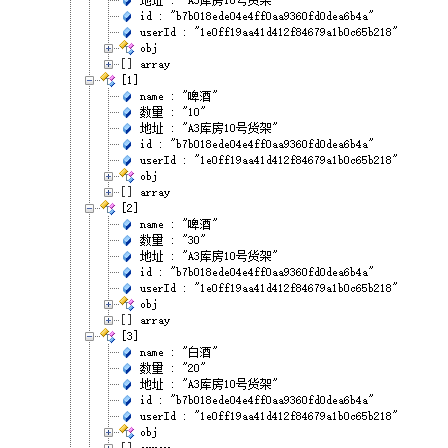
接
口
脚
本
的
环
境
参
数
导
入
CodeArts
TestPlan
接
口
自
动
化
用