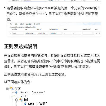
动
化
若需要提取响应体中提取
“result”
数组的第一个元素的
“code”
的5
用
到9位，赋值给变量
“code”
，则可以在
“响应提取”
中进行如下配
例
置。
使
用
流
程
正则表达式说明
创
建
在设置检查点或者响应提取时，若使用设置属性栏的表达式无法满
CodeArts
足需求，或者配合高级类型提取下的字符串提取功能也不能满足需
TestPlan
求时，则可以在
“高级提取类型”
处选择
“正则表达式”
来提取。
接
口
正则表达式引擎使用Java正则表达式引擎。
自
以下面响应体为例：
动
化
测
试
用