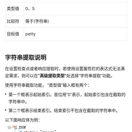
类型值
0、5
通
过
比较符
等于(字符串)
思
维
目标值
petty
导
图
创
建
字符串提取说明
测
试
在设置检查点或者响应提取时，若使用设置属性栏的表达式无法满
用
足需求，则可以在
“高级提取类型”
处选择
“字符串提取”
功能。
例
使用字符串截取功能，
“类型值”
输入框有两个：
第一个框表示起始索引。首位用“0”表示，起始索引包含在截取的
创
建
字符串中。
手
第二个框表示结束索引。结束索引不包含在截取的字符串中。
工
以下面响应体为例：
测
试