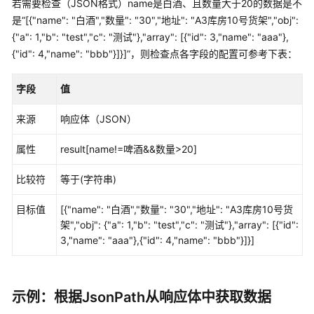
若需要检查（JSON格式）name是白酒、且数量大于20的数据是不
测
		{

试
是
“[{"name": "白酒","数量": "30","地址": "A3库房10号货架","obj":
			"name": 
"白酒"
,

套
{"a": 1,"b": "test","c": "测试"},"array": [{"id": 3,"name": "aaa"},
"数量"
: 
"20"
,

件
{"id": 4,"name": "bbb"}]}]”
，则检查点各字段的配置可参考下表：
"地址"
: 
"A3库房10号货架"
,

"obj"
: {

配
字段
值
				"
a
": 
1
,

置
"b"
: 
"test"
,

测
来源
响应体（JSON）
"c"
: 
"测试"
试
自
			},

属性
result[name!=啤酒&&数量>20]
动
			"array": [

化
				{

比较符
等于(字符串)
工
					"id": 
1
,

厂
目标值
[{"name": "白酒","数量": "30","地址": "A3库房10号货
"name"
: 
"aaa
架","obj": {"a": 1,"b": "test","c": "测试"},"array": [{"id":
				},

查
3,"name": "aaa"},{"id": 4,"name": "bbb"}]}]
				{

看
					"id": 
2
,

与
"name"
: 
"bbb
评
示例：根据JsonPath从响应体中获取数据
				}

估
			]
