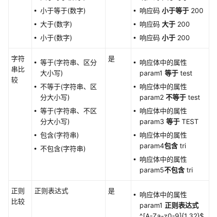
TestPlan
小于等于(数字)
响应码
小于等于
200
接
大于(数字)
响应码
大于
200
口
脚
小于(数字)
响应码
小于
200
本
的
字符
是
等于(字符串、区分
响应体中的属性
检
串比
大小写)
param1
等于
test
查
较
不等于(字符串、区
响应体中的属性
点
分大小写)
param2
不等于
test
等于(字符串、不区
响应体中的属性
设
分大小写)
param3
等于
TEST
置
CodeArts
包含(字符串)
响应体中的属性
TestPlan
param4
包含
tri
不包含(字符串)
接
响应体中的属性
口
param5
不包含
tri
脚
本
正则
正则表达式
是
响应体中的属性
的
比较
param1
正则表达式
响
^[A-Za-z0-9]{1,32}$