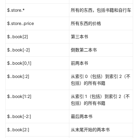
"name"
: 
"bbb
IPD
        }

$.store.*
所有的东西，包括书籍和自行车
测
				}

    },

试
			]

    "expensive": 
10
$.store..price
所有东西的价格
流
		},

}
程
		{

$..book[2]
第三本书
与
			"name": 
""
,

实
"数量"
: 
"10"
,

$..book[-2]
倒数第二本书
践
"地址"
: 
"A3库房10号货架"
,

$..book[0,1]
前两本书
"obj"
: {

测
				"
a
": 
2
,

试
$..book[:2]
从索引 0（包括）到索引 2（不
"b"
: 
"test"
,

用
包括）的所有书籍
"c"
: 
"测试"
例
			},

编
$..book[1:2]
从索引 1（包括）到索引 2（不
写
			"array": [

包括）的所有书籍
规
				{

范
					"id": 
5
,

$..book[-2:]
最后两本书
"name"
: 
"aaa
查
$..book[2:]
从末尾开始的两本书
				},

询
				{
