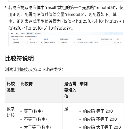
若响应提取响应体中
“result”
数组的第一个元素的
“remoteUrl”
，使
添
用正则匹配得到IP值赋值给变量
“remoteIp”
，则配置如下。其
加
中，正则表达式类型值设置为
“((2[0-4]\d|25[0-5]|[01]?\d\d?)\.)
并
{3}(2[0-4]\d|25[0-5]|[01]?\d\d?)”
。
设
置
CodeArts
TestPlan
接
比较符说明
口
脚
测试计划服务支持以下比较类型：
本
的
比较
比较符
是否需
举例
URL
类型
要填入
请
值
求
数字
是
等于(数字)
响应码
等于
200
设
比较
置
不等于(数字)
响应码
不等于
200
CodeArts
大于等于(数字)
响应码
大于等于
200