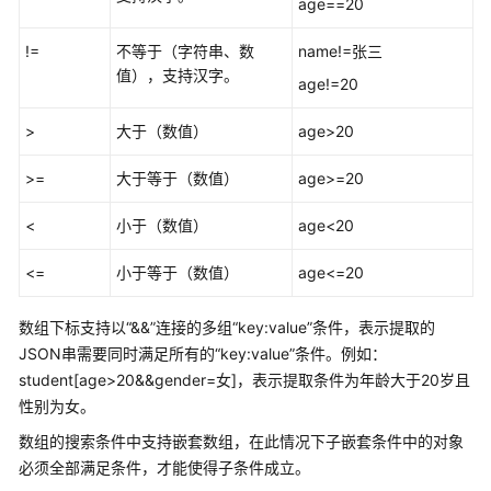
自
age==20
动
!=
不等于（字符串、数
name!=张三
化
值），支持汉字。
测
age!=20
试
用
>
大于（数值）
age>20
例
>=
大于等于（数值）
age>=20
创
建
<
小于（数值）
age<20
CodeArts
TestPlan
<=
小于等于（数值）
age<=20
性
能
数组下标支持以
“&&”
连接的多组
“key:value”
条件，表示提取的
自
JSON串需要同时满足所有的
“key:value”
条件。例如：
动
student[age>20&&gender=女]，表示提取条件为年龄大于20岁且
化
性别为女。
测
试
数组的搜索条件中支持嵌套数组，在此情况下子嵌套条件中的对象
用
必须全部满足条件，才能使得子条件成立。
例