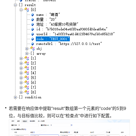
用
例
创
建
接
口
自
动
化
测
试
用
例
CodeArts
若需要在响应体中提取
“result”
数组第一个元素的
“code”
的5到9
TestPlan
位，与目标值比较，则可以在
“检查点”
中进行如下配置。
接
口
自