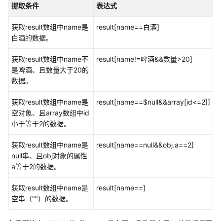
			"name": 
"啤酒"
,

试
提取条件
表达式
"数量"
: 
"10"
,

用
例
"地址"
: 
"A3库房10号货架"
,

获取result数组中name是
result[name==白酒]
白酒的数据。
"obj"
: {

管
				"
a
": 
1
,

获取result数组中name不
result[name!=啤酒&&数量>20]
理
"b"
: 
"test"
,

是啤酒、且数量大于20的
CodeArts
"c"
: 
"测试"
数据。
TestPlan
			},

测
			"array": [

获取result数组中name是
result[name==$null&&array[id<=2]]
试
				{

空对象、且array数组中id
用
					"id": 
1
,

小于等于2的数据。
例
"name"
: 
"aaa
获取result数组中name是
				},

result[name==null&&obj.a==2]
创
null串、且obj对象的属性
				{

建
a等于2的数据。
					"id": 
2
,

与
执
"name"
: 
"bbb
获取result数组中name是
result[name==]
行
				}

空串（""）的数据。
CodeArts
			]

TestPlan
		},
