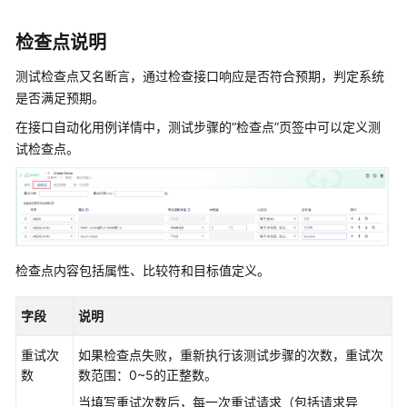
说
明
检查点说明
快
测试检查点又名断言，通过检查接口响应是否符合预期，判定系统
速
是否满足预期。
入
门
在接口自动化用例详情中，测试步骤的
“检查点”
页签中可以定义测
试检查点。
用
户
指
南
测
检查点内容包括属性、比较符和目标值定义。
试
计
字段
说明
划
服
重试次
如果检查点失败，重新执行该测试步骤的次数，重试次
务
数
数范围：0~5的正整数。
(CodeArts
当填写重试次数后，每一次重试请求（包括请求异
TestPlan)