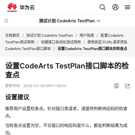
测试计划 CodeArts TestPlan
文档首页
/
测试计划 CodeArts TestPlan
/
用户指南
/
配置CodeArts
TestPlan测试用例
/
创建接口自动化测试用例
/
使用自定义URL请求添加
CodeArts TestPlan接口脚本
/
设置CodeArts TestPlan接口脚本的检查点
最
新
设置CodeArts TestPlan接口脚本的检
动
查点
态
更新时间：
2026-03-09 GMT+08:00
产
品
设置建议
介
绍
推荐用户设置检查点。针对接口类请求，请提供判断响应码的检查
点。
计
当检查点设置为空，不论接口的响应码是什么，都会判断结果为成
费
功。