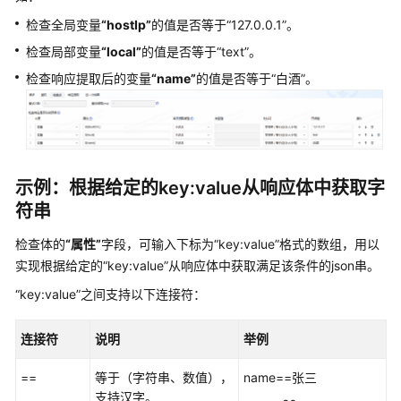
检查全局变量
“hostIp”
的值是否等于
“127.0.0.1”
。
接
口
检查局部变量
“local”
的值是否等于
“text”
。
自
检查响应提取后的变量
“name”
的值是否等于
“白酒”
。
动
化
用
例
系
示例：根据给定的key:value从响应体中获取字
统
关
符串
键
检查体的
“属性”
字段，可输入下标为
“key:value”
格式的数组，用以
字
说
实现根据给定的
“key:value”
从响应体中获取满足该条件的json串。
明
“key:value”
之间支持以下连接符：
创
连接符
说明
举例
建
功
==
等于（字符串、数值），
name==张三
能
支持汉字。