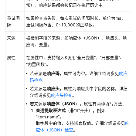
常），响应结果都会被记录在执行历史中。
使
用
重试间
如果检查点失败，每次重试的间隔时长，单位为ms，
流
隔
重试间隔范围：0~10,000的正整数。
程
来源
被检测字段的来源，如响应体（JSON）、响应头、响
开
应码、变量。
通
CodeArts
属性
在属性中，支持输入$调用
“全局变量”
、
“局部变量”
、
TestPlan
“内置函数”
。
服
若来源是
响应码
，属性可为空。详细介绍请参见
响应
务
码检查
。
访
若来源是
响应头
，属性为响应头中字段的名称。详细
问
介绍请参见
响应头检查
。
CodeArts
若来源是
响应体（JSON
），属性有两种填写方法：
TestPlan
普通提取表达式
（非
“$”
开头），例如
服
“item.name”
。
务
取字段中的值，支持嵌套取值。详细介绍请参见
响
首
应体（JSON）检查
。
页