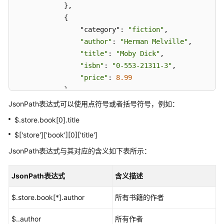
				}

            },

TestPlan
			]

            {

项
		},

                "category": 
"fiction"
,

目
		{

"author"
: 
"Herman Melville"
,

消
			"name": null,

息
"title"
: 
"Moby Dick"
,

"数量"
: 
"10"
,

通
"isbn"
: 
"0-553-21311-3"
,

"地址"
: 
"A3库房10号货架"
,

知
"price"
: 
8.99
设
"obj"
: {

            },

置
				"
a
": 
2
,

            {

JsonPath表达式可以使用点符号或者括号符号，例如：
"b"
: 
"test"
,

                "category": 
"fiction"
,

$.store.book[0].title
配
"c"
: 
"测试"
"author"
: 
"J. R. R. Tolkien"
,

置
$['store']['book'][0]['title']
			},

"title"
: 
"The Lord of the Rings"
,

CodeArts
			"array": [

"isbn"
: 
"0-395-19395-8"
,

JsonPath表达式与其对应的含义如下表所示：
TestPlan
				{

"price"
: 
22.99
全
					"id": 
5
,

            }

局
JsonPath表达式
含义描述
"name"
: 
"aaa
        ],

配
				},

$.store.book[*].author
所有书籍的作者
置
        "bicycle": {

				{

项
            "
color
": 
"red"
,

$..author
所有作者
					"id": 
6
,

"price"
: 
19.95