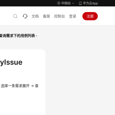
中国站
华为云App
文档
备案
控制台
登录
注册
查询需求下的用例列表 -
Issue
 选择一条需求展开 -> 查