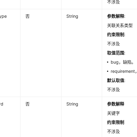
不涉及
type
否
String
参数解释
:
关联关系类型
约束限制
:
不涉及
取值范围
:
bug，缺陷。
requireme
默认取值
:
不涉及
rd
否
String
参数解释
关键字
约束限制
不涉及