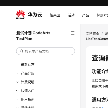
智果园
活动
产品
解决方
测试计划 CodeArts
文档首页
/
测
TestPlan
ListTestCase
查询需
最新动态
功能介
产品介绍
此接口用于查
计费说明
看需求下
快速入门
用户指南
调用方
最佳实践