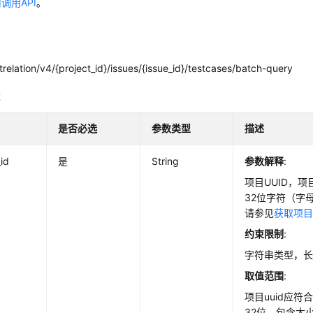
调用API
。
relation/v4/{project_id}/issues/{issue_id}/testcases/batch-query
数
是否必选
参数类型
描述
_id
是
String
参数解释
:
项目UUID，
32位字符（字
请参见
获取项目
约束限制
:
字符串类型，长
取值范围
:
项目uuid应
32位，包含大