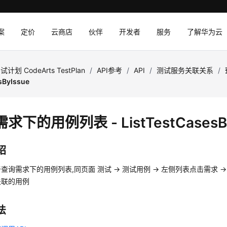
案
定价
云商店
伙伴
开发者
服务
了解华为云
试计划 CodeArts TestPlan
/
API参考
/
API
/
测试服务关联关系
/
sByIssue
求下的用例列表 - ListTestCasesBy
绍
询需求下的用例列表,同页面 测试 -> 测试用例 -> 左侧列表点击需求 ->
关联的用例
法