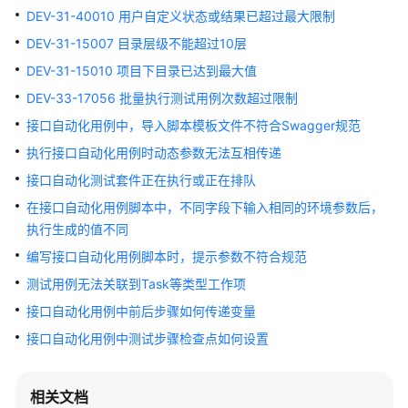
介
DEV-31-40010 用户自定义状态或结果已超过最大限制
绍
DEV-31-15007 目录层级不能超过10层
计
DEV-31-15010 项目下目录已达到最大值
费
DEV-33-17056 批量执行测试用例次数超过限制
说
接口自动化用例中，导入脚本模板文件不符合Swagger规范
明
执行接口自动化用例时动态参数无法互相传递
快
接口自动化测试套件正在执行或正在排队
速
在接口自动化用例脚本中，不同字段下输入相同的环境参数后，
入
执行生成的值不同
门
编写接口自动化用例脚本时，提示参数不符合规范
用
测试用例无法关联到Task等类型工作项
户
接口自动化用例中前后步骤如何传递变量
指
南
接口自动化用例中测试步骤检查点如何设置
最
相关文档
佳