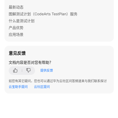
实
最新动态
践
图解测试计划（CodeArts TestPlan）服务
API
什么是测试计划
参
产品优势
考
应用场景
常
见
意见反馈
问
题
文档内容是否对您有帮助？
提供反馈
测
试
如您有其它疑问，您也可以通过华为云社区问答频道来与我们联系探讨
计
云宝助手提问
云社区提问
划
操
作
相
关