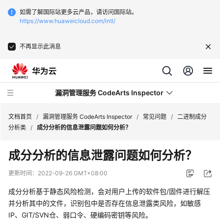
如需了解国际站更多云产品，请访问国际站。
https://www.huaweicloud.com/intl/
不再显示此消息
漏洞管理服务 CodeArts Inspector
文档首页
/
漏洞管理服务 CodeArts Inspector
/
常见问题
/
二进制成分
分析类
/
成分分析的信息泄露问题如何分析？
最
成分分析的信息泄露问题如何分析？
新
动
更新时间：
2022-09-26 GMT+08:00
态
成分分析基于静态风险检测，会对用户上传的软件包/固件进行解压
服
并分析其中的文件，识别包中是否存在信息泄露类风险，如敏感
务
IP、GIT/SVN仓、弱口令、硬编码密钥等风险。