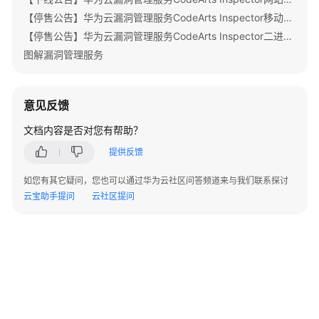
指
【停售公告】华为云漏洞管理服务CodeArts Inspector移动应用安全特性停售公告
南
【停售公告】华为云漏洞管理服务CodeArts Inspector二进制成分分析特性停售公告
图解漏洞管理服务
最
佳
实
践
意见反馈
文档内容是否对您有帮助？
API
参
提供反馈
考
如您有其它疑问，您也可以通过华为云社区问答频道来与我们联系探讨
云宝助手提问
云社区提问
SDK
参
考
常
见
问
题