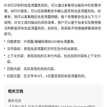
公
针对已识别的信息泄露类风险，可以通过查看导出报告中的告警详
告
情，如PDF报告，可以在结果概览中确认是否有信息泄露风险。如
果有，则可以查看相应信息泄露明细，每个告警都会包含以下几个
产
说明，针对工具扫描出的风险清单，用户可以基于自身实际使用情
品
况判断是否有信息泄露风险，如存在，则采取不同措施屏蔽或修改
介
即可。
绍
问题类型：IP泄露/硬编码密码/Git地址泄露等。
计
文件路径：发现信息泄露的文件在包中的全路径。
费
说
上下文内容：发现风险的文本行内容，包含风险内容和上下文内
明
容。
匹配内容：实际发现的风险内容。
快
匹配位置：在文件中x行，x位置发现的信息泄露风险。
速
入
门
相关文档
用
最新动态
户
【下线公告】华为云漏洞管理服务CodeArts Inspector网站扫描部分特性下线公告