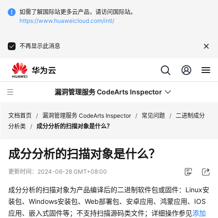
如需了解国际站更多云产品，请访问国际站。
https://www.huaweicloud.com/intl/
不再显示此消息
漏洞管理服务 CodeArts Inspector
文档首页
/
漏洞管理服务 CodeArts Inspector
/
常见问题
/
二进制成分
分析类
/
成分分析的扫描对象是什么？
最
成分分析的扫描对象是什么？
新
动
更新时间：
2024-06-28 GMT+08:00
态
成分分析的扫描对象为产品编译后的二进制软件包或固件：Linux安
服
装包、Windows安装包、Web部署包、安卓应用、鸿蒙应用、IOS
务
应用、嵌入式固件等；不支持扫描源码类文件；详细操作参见
添加