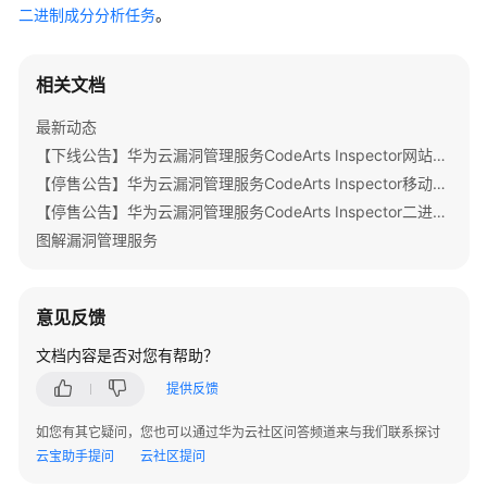
公
二进制成分分析任务
。
告
相关文档
产
品
最新动态
介
绍
【下线公告】华为云漏洞管理服务CodeArts Inspector网站扫描部分特性下线公告
【停售公告】华为云漏洞管理服务CodeArts Inspector移动应用安全特性停售公告
计
【停售公告】华为云漏洞管理服务CodeArts Inspector二进制成分分析特性停售公告
费
图解漏洞管理服务
说
明
意见反馈
快
速
文档内容是否对您有帮助？
入
提供反馈
门
如您有其它疑问，您也可以通过华为云社区问答频道来与我们联系探讨
用
云宝助手提问
云社区提问
户