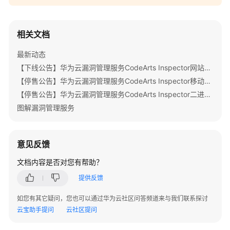
指
南
相关文档
最
佳
最新动态
实
【下线公告】华为云漏洞管理服务CodeArts Inspector网站扫描部分特性下线公告
践
【停售公告】华为云漏洞管理服务CodeArts Inspector移动应用安全特性停售公告
【停售公告】华为云漏洞管理服务CodeArts Inspector二进制成分分析特性停售公告
API
图解漏洞管理服务
参
考
SDK
意见反馈
参
文档内容是否对您有帮助？
考
提供反馈
常
如您有其它疑问，您也可以通过华为云社区问答频道来与我们联系探讨
见
云宝助手提问
云社区提问
问
题