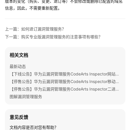
版本的变化（购买、变更、退订等）不会修改或删除已配置的域名
公
信息，因此，不需要重新配置。
告
产
品
上一篇：如何退订漏洞管理服务？
介
下一篇：购买专业版漏洞管理服务的注意事项有哪些？
绍
相关文档
计
费
最新动态
说
明
【下线公告】华为云漏洞管理服务CodeArts Inspector网站扫描部分特性下线公告
【停售公告】华为云漏洞管理服务CodeArts Inspector移动应用安全特性停售公告
计
【停售公告】华为云漏洞管理服务CodeArts Inspector二进制成分分析特性停售公告
费
图解漏洞管理服务
概
述
意见反馈
计
费
文档内容是否对您有帮助？