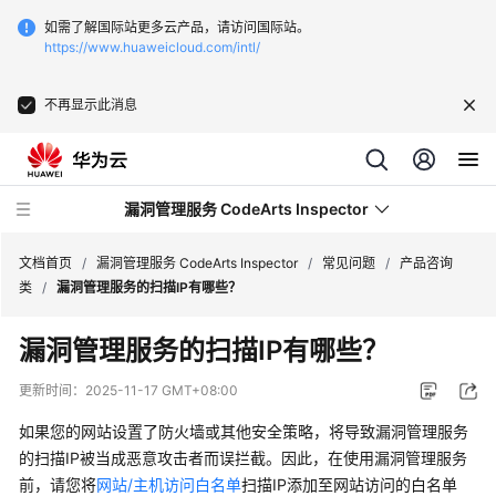
如需了解国际站更多云产品，请访问国际站。
https://www.huaweicloud.com/intl/
不再显示此消息
漏洞管理服务 CodeArts Inspector
文档首页
/
漏洞管理服务 CodeArts Inspector
/
常见问题
/
产品咨询
类
/
漏洞管理服务的扫描IP有哪些？
最
漏洞管理服务的扫描IP有哪些？
新
动
更新时间：
2025-11-17 GMT+08:00
态
如果您的网站设置了防火墙或其他安全策略，将导致漏洞管理服务
服
的扫描IP被当成恶意攻击者而误拦截。因此，在使用漏洞管理服务
务
前，请您将
网站/主机访问白名单
扫描IP添加至网站访问的白名单