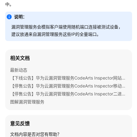
公
中。
告
说明：
产
漏洞管理服务会模拟客户端使用随机端口连接被测试设备，
品
建议放通来自漏洞管理服务这些IP的全量端口。
介
绍
相关文档
计
费
最新动态
说
明
【下线公告】华为云漏洞管理服务CodeArts Inspector网站扫描部分特性下线公告
【停售公告】华为云漏洞管理服务CodeArts Inspector移动应用安全特性停售公告
快
【停售公告】华为云漏洞管理服务CodeArts Inspector二进制成分分析特性停售公告
速
图解漏洞管理服务
入
门
意见反馈
用
户
文档内容是否对您有帮助？