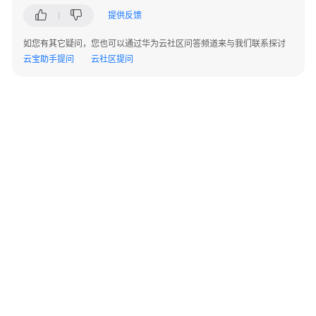
指
提供反馈
南
如您有其它疑问，您也可以通过华为云社区问答频道来与我们联系探讨
最
云宝助手提问
云社区提问
佳
实
践
API
参
考
SDK
参
考
常
©2026 Huaweicloud.com 版权所有
黔ICP备20004760号-14
苏B2-20130048号
见
A2.B1.B2-20070312
问
增值电信业务经营许可证：B1.B2-20200593 | 代理域名注册服务机构：新网、西数
电子营业执照
贵公网安备 52990002000093号
题