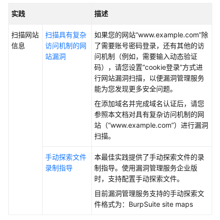
公
实践
描述
告
扫描网站
扫描具有复杂
如果您的网站“www.example.com”除
产
信息
访问机制的网
了需要账号密码登录，还有其他的访
品
站漏洞
问机制（例如，需要输入动态验证
介
码），请您设置“cookie登录”方式进
绍
行网站漏洞扫描，以便漏洞管理服务
能为您发现更多安全问题。
计
费
在添加域名并完成域名认证后，请您
说
参照本文档对具有复杂访问机制的网
明
站（“www.example.com”）进行漏洞
扫描。
快
手动探索文件
本最佳实践提供了手动探索文件的录
速
录制指导
制指导。使用漏洞管理服务企业版
入
时，支持配置手动探索文件。
门
目前漏洞管理服务支持的手动探索文
使
件格式为：BurpSuite site maps
用