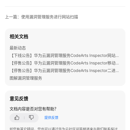
漏
洞
管
上一篇：使用漏洞管理服务进行网站扫描
理
服
务
相关文档
进
行
最新动态
网
【下线公告】华为云漏洞管理服务CodeArts Inspector网站扫描部分特性下线公告
站
【停售公告】华为云漏洞管理服务CodeArts Inspector移动应用安全特性停售公告
扫
【停售公告】华为云漏洞管理服务CodeArts Inspector二进制成分分析特性停售公告
描
图解漏洞管理服务
入
门
意见反馈
实
践
文档内容是否对您有帮助？
提供反馈
用
户
如您有其它疑问，您也可以通过华为云社区问答频道来与我们联系探讨