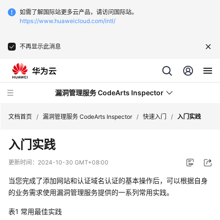
如需了解国际站更多云产品，请访问国际站。
https://www.huaweicloud.com/intl/
不再显示此消息
漏洞管理服务 CodeArts Inspector
文档首页
/
漏洞管理服务 CodeArts Inspector
/
快速入门
/
入门实践
入门实践
最
新
更新时间：
2024-10-30 GMT+08:00
动
态
当您完成了添加网站和认证域名认证的基本操作后，可以根据自身
的业务需求使用漏洞管理服务提供的一系列常用实践。
服
表1
常用最佳实践
务