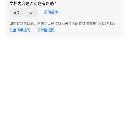
文档内容是否对您有帮助？
合
规
提供反馈
实
如您有其它疑问，您也可以通过华为云社区问答频道来与我们联系探讨
践
云宝助手提问
云社区提问
适
用
于
人
工
智
能
与
机
器
学
习
场
©2026 Huaweicloud.com 版权所有
黔ICP备20004760号-14
苏B2-20130048号
景
A2.B1.B2-20070312
增值电信业务经营许可证：B1.B2-20200593 | 代理域名注册服务机构：新网、西数
的