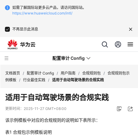
如需了解国际站更多云产品，请访问国际站。
https://www.huaweicloud.com/intl/
不再显示此消息
配置审计 Config
文档首页
/
配置审计 Config
/
用户指南
/
合规规则包
/
合规规则包示
例模板
/
行业最佳实践
/
适用于自动驾驶场景的合规实践
最
适用于自动驾驶场景的合规实践
新
动
更新时间：
2025-11-27 GMT+08:00
态
该示例模板中对应的合规规则的说明如下表所示：
产
表1
合规包示例模板说明
品