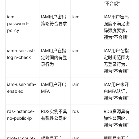
定
“不合规”
义
合
iam-
IAM用户密码
iam
IAM用户密码
规
password-
策略符合要求
强度不满足密
规
policy
码强度要求，
则
视为“不合规”
包
iam-user-last-
IAM用户在指
iam
IAM用户在指
合
login-check
定时间内有登
定时间范围内
规
录行为
无登录行为，
规
视为“不合规”
则
iam-user-mfa-
包
IAM用户开启
iam
IAM用户未开
enabled
示
MFA
启MFA认证，
例
视为“不合规”
模
rds-instance-
RDS实例不具
rds
RDS资源具有
板
no-public-ip
有弹性公网IP
弹性公网IP，
视为“不合规”
示
例
root-account-
根账号开启
iam
根账号未开启