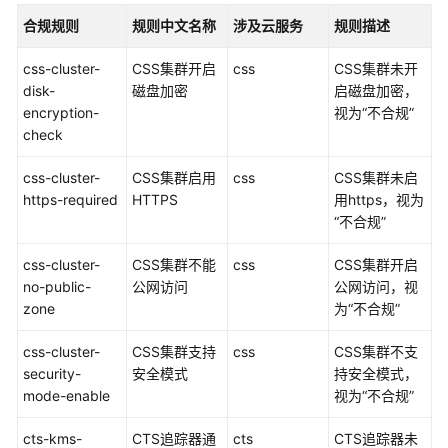
介
合规规则
规则中文名称
涉及云服务
规则描述
绍
css-cluster-
CSS集群开启
css
CSS集群未开
快
disk-
磁盘加密
启磁盘加密，
速
encryption-
视为“不合规”
入
check
门
css-cluster-
CSS集群启用
css
CSS集群未启
用
https-required
HTTPS
用https，视为
户
“不合规”
指
南
css-cluster-
CSS集群不能
css
CSS集群开启
no-public-
公网访问
公网访问，视
资
zone
为“不合规”
源
清
css-cluster-
CSS集群支持
css
CSS集群不支
单
security-
安全模式
持安全模式，
mode-enable
视为“不合规”
资
源
cts-kms-
CTS追踪器通
cts
CTS追踪器未