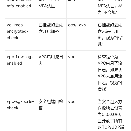
模
mfa-enabled
MFA认证
MFA认证，视
板
为“不合规”
概
述
volumes-
已挂载的云硬
ecs，evs
已挂载的云硬
encrypted-
盘开启加密
盘未进行加
规
check
密，视为“不合
范
规”
最
佳
vpc-flow-logs-
VPC启用流日
vpc
检查是否为
实
enabled
志
VPC启用了流
践
日志，如果该
VPC未启用流
云
日志，视为“不
上
合规”
最
佳
vpc-sg-ports-
安全组端口检
vpc
当安全组入方
实
check
查
向源地址设置
践
为0.0.0.0/0，
且开放了所有
服
的TCP/UDP端
务