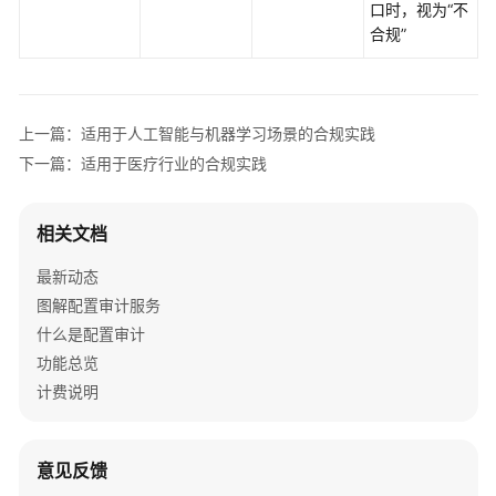
口时，视为“不
最
合规”
佳
实
践
上一篇：适用于人工智能与机器学习场景的合规实践
行
下一篇：适用于医疗行业的合规实践
业
最
佳
相关文档
实
践
最新动态
图解配置审计服务
适
什么是配置审计
用
功能总览
于
计费说明
金
融
行
业
意见反馈
的