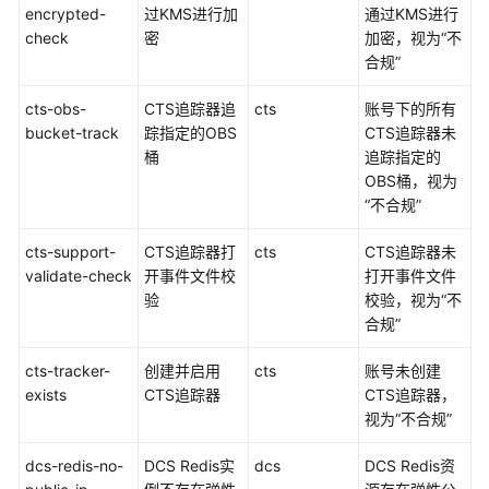
记
encrypted-
过KMS进行加
通过KMS进行
录
check
密
加密，视为“不
器
合规”
cts-obs-
资
CTS追踪器追
cts
账号下的所有
bucket-track
源
踪指定的OBS
CTS追踪器未
合
桶
追踪指定的
规
OBS桶，视为
“不合规”
合
cts-support-
CTS追踪器打
cts
CTS追踪器未
规
validate-check
开事件文件校
打开事件文件
规
验
校验，视为“不
则
合规”
包
cts-tracker-
创建并启用
cts
账号未创建
合
exists
CTS追踪器
CTS追踪器，
规
视为“不合规”
规
则
dcs-redis-no-
DCS Redis实
dcs
DCS Redis资
包