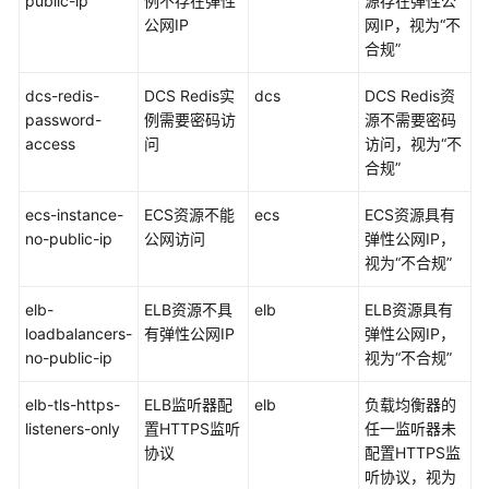
public-ip
例不存在弹性
源存在弹性公
概
公网IP
网IP，视为“不
述
合规”
合
dcs-redis-
DCS Redis实
dcs
DCS Redis资
规
password-
例需要密码访
源不需要密码
规
access
问
访问，视为“不
则
合规”
包
管
ecs-instance-
ECS资源不能
ecs
ECS资源具有
理
no-public-ip
公网访问
弹性公网IP，
视为“不合规”
组
织
elb-
ELB资源不具
elb
ELB资源具有
合
loadbalancers-
有弹性公网IP
弹性公网IP，
规
no-public-ip
视为“不合规”
规
则
elb-tls-https-
ELB监听器配
elb
负载均衡器的
包
listeners-only
置HTTPS监听
任一监听器未
协议
配置HTTPS监
自
听协议，视为