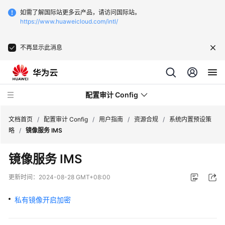
如需了解国际站更多云产品，请访问国际站。
https://www.huaweicloud.com/intl/
不再显示此消息
配置审计 Config
文档首页
/
配置审计 Config
/
用户指南
/
资源合规
/
系统内置预设策
略
/
镜像服务 IMS
最
镜像服务 IMS
新
动
更新时间：
2024-08-28 GMT+08:00
态
私有镜像开启加密
产
品