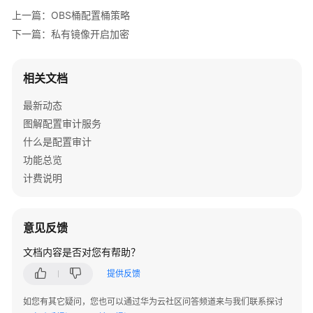
介
上一篇：OBS桶配置桶策略
绍
下一篇：私有镜像开启加密
快
速
相关文档
入
门
最新动态
图解配置审计服务
用
什么是配置审计
户
功能总览
指
计费说明
南
资
源
意见反馈
清
文档内容是否对您有帮助？
单
提供反馈
资
如您有其它疑问，您也可以通过华为云社区问答频道来与我们联系探讨
源