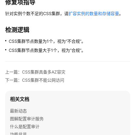
源
修复项指导
合
针对实例个数不足的CSS集群，请
扩容实例的数量和存储容量
。
规
资
检测逻辑
源
合
CSS集群节点数量为1个，视为“不合规”。
规
CSS集群节点数量大于1个，视为“合规”。
概
述
上一篇：CSS集群具备多AZ容灾
资
下一篇：CSS集群不能公网访问
源
合
规
相关文档
规
则
最新动态
图解配置审计服务
组
什么是配置审计
织
功能总览
合