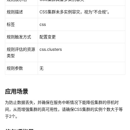
入
门
规则描述
CSS集群未多实例容灾，视为“不合规”。
用
标签
css
户
指
规则触发方式
配置变更
南
规则评估的资源
css.clusters
资
类型
源
清
规则参数
无
单
资
应用场景
源
记
为防止数据丢失，并确保在服务中断情况下能降低集群的停机时
录
间，从而增强集群的高可用性，请确保CSS集群的实例个数大于等
器
于2个。
资