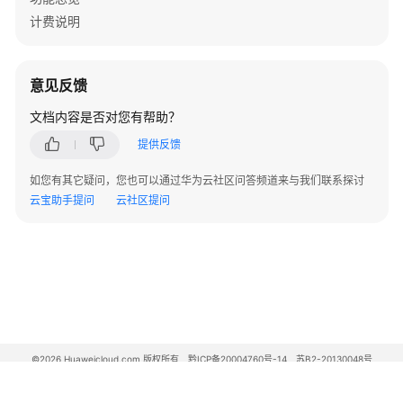
规
计费说明
规
则
意见反馈
查
文档内容是否对您有帮助？
看
不
提供反馈
合
规
如您有其它疑问，您也可以通过华为云社区问答频道来与我们联系探讨
资
云宝助手提问
云社区提问
源
合
规
规
则
修
正
©2026 Huaweicloud.com 版权所有
黔ICP备20004760号-14
苏B2-20130048号
A2.B1.B2-20070312
配
增值电信业务经营许可证：B1.B2-20200593 | 代理域名注册服务机构：新网、西数
置