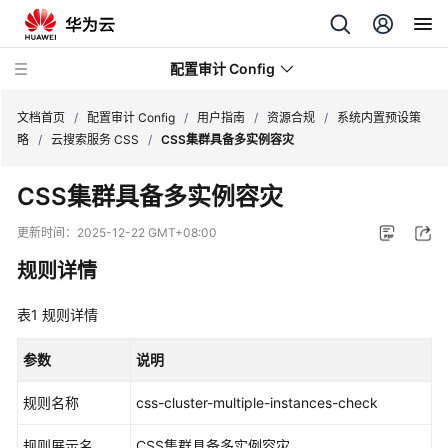
配置审计 Config
文档首页
/
配置审计 Config
/
用户指南
/
资源合规
/
系统内置预设策
略
/
云搜索服务 CSS
/
CSS集群具备多实例容灾
最
CSS集群具备多实例容灾
新
动
更新时间：
2025-12-22 GMT+08:00
态
规则详情
产
表1
品
规则详情
介
绍
参数
说明
规则名称
css-cluster-multiple-instances-check
快
速
规则展示名
CSS集群具备多实例容灾