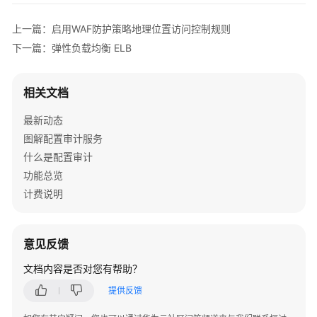
规
则
上一篇：启用WAF防护策略地理位置访问控制规则
下一篇：弹性负载均衡 ELB
组
织
合
相关文档
规
规
最新动态
则
图解配置审计服务
什么是配置审计
查
功能总览
看
计费说明
不
合
规
资
意见反馈
源
文档内容是否对您有帮助？
合
提供反馈
规