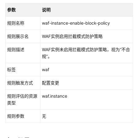
介
绍
参数
说明
规则名称
waf-instance-enable-block-policy
快
速
规则展示名
WAF实例启用拦截模式防护策略
入
门
规则描述
WAF实例未启用拦截模式防护策略，视为“不合
规”。
用
户
标签
waf
指
南
规则触发方式
配置变更
资
规则评估的资源
waf.instance
源
类型
清
单
规则参数
无
资
源