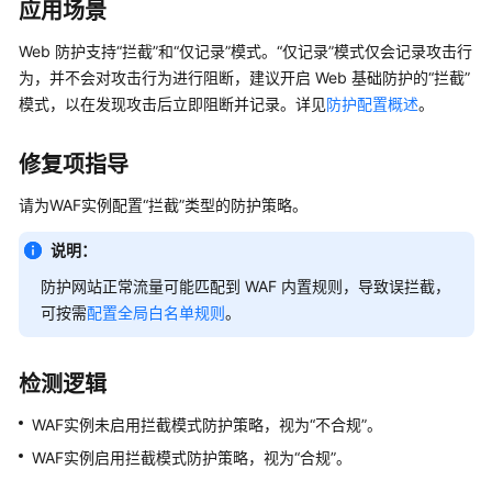
应用场景
记
录
Web 防护支持“拦截”和“仅记录”模式。“仅记录”模式仅会记录攻击行
器
为，并不会对攻击行为进行阻断，建议开启 Web 基础防护的“拦截”
模式，以在发现攻击后立即阻断并记录。详见
防护配置概述
。
资
源
合
修复项指导
规
请为WAF实例配置“拦截”类型的防护策略。
资
说明：
源
合
防护网站正常流量可能匹配到 WAF 内置规则，导致误拦截，
规
可按需
配置全局白名单规则
。
概
述
检测逻辑
资
WAF实例未启用拦截模式防护策略，视为“不合规”。
源
合
WAF实例启用拦截模式防护策略，视为“合规”。
规