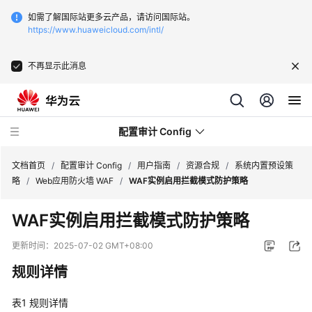
如需了解国际站更多云产品，请访问国际站。
https://www.huaweicloud.com/intl/
不再显示此消息
配置审计 Config
文档首页
/
配置审计 Config
/
用户指南
/
资源合规
/
系统内置预设策
略
/
Web应用防火墙 WAF
/
WAF实例启用拦截模式防护策略
最
WAF实例启用拦截模式防护策略
新
动
更新时间：
2025-07-02 GMT+08:00
态
规则详情
产
表1
品
规则详情