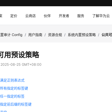
案
定价
云商店
伙伴
开发者
服务
了解华为云
置审计 Config
/
用户指南
/
资源合规
/
系统内置预设策略
/
公共
可用预设策略
：
2025-08-25 GMT+08:00
称满足正则表达式
有所有指定的标签键
在任一指定的标签
有指定前后缀的标签键