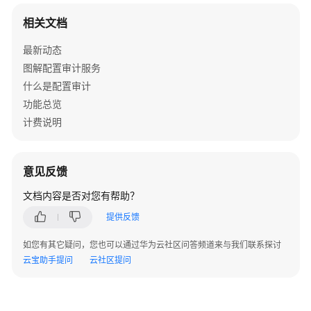
规
相关文档
规
则
最新动态
图解配置审计服务
查
什么是配置审计
看
功能总览
不
计费说明
合
规
资
源
意见反馈
文档内容是否对您有帮助？
合
规
提供反馈
规
如您有其它疑问，您也可以通过华为云社区问答频道来与我们联系探讨
则
云宝助手提问
云社区提问
修
正
配
置