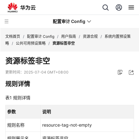
配置审计 Config
文档首页
/
配置审计 Config
/
用户指南
/
资源合规
/
系统内置预设策
略
/
公共可用预设策略
/
资源标签非空
最
资源标签非空
新
动
更新时间：
2025-07-04 GMT+08:00
态
规则详情
产
表1
品
规则详情
介
绍
参数
说明
规则名称
resource-tag-not-empty
快
速
规则展示名
资源标签非空