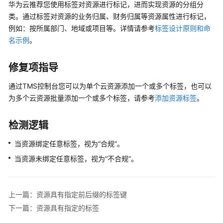
源
华为云推荐您使用标签对资源进行标记，进而实现资源的分组分
合
类。通过标签对资源的业务归属、财务归属等资源属性进行标记，
规
例如：按所属部门、地域或项目等。详情请参考
标签设计原则和命
名示例
。
资
源
修复项指导
合
规
通过TMS控制台您可以为单个云资源添加一个或多个标签，也可以
概
为多个云资源批量添加一个或多个标签，请参考
添加资源标签
。
述
资
检测逻辑
源
当资源绑定任意标签，视为“合规”。
合
规
当资源未绑定任意标签，视为“不合规”。
规
则
上一篇：资源具有指定前后缀的标签键
组
下一篇：资源具有指定的标签
织
合