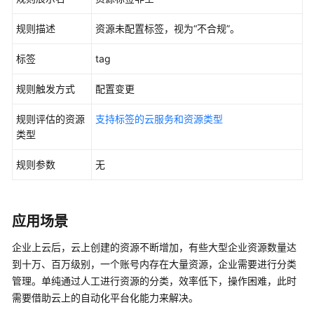
入
门
规则描述
资源未配置标签，视为“不合规”。
用
标签
tag
户
指
规则触发方式
配置变更
南
规则评估的资源
支持标签的云服务和资源类型
资
类型
源
清
规则参数
无
单
资
应用场景
源
记
企业上云后，云上创建的资源不断增加，有些大型企业资源数量达
录
到十万、百万级别，一个账号内存在大量资源，企业需要进行分类
器
管理。单纯通过人工进行资源的分类，效率低下，操作困难，此时
需要借助云上的自动化平台化能力来解决。
资