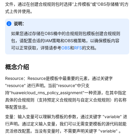
介
文件，通过在创建合规规则包时选择“上传模板”或“OBS存储桶”的方
绍
式上传并使用。
快
说明：
速
如果您通过存储在OBS桶中的合规规则包模板创建合规规则
入
包，请配置合适的IAM策略和OBS桶策略，以确保模板内容
门
可以正常获取，详情请参考
OBS
和
RFS
的文档。
用
户
概念介绍
指
南
Resource：Resource是模板中最重要的元素，通过关键字
"resource" 进行声明。当前"resource"中只支
资
持"huaweicloud_rms_policy_assignment"一种资源，在其中指定
源
具体的合规规则（支持预定义合规规则与自定义合规规则）的名称
清
等配置信息。
单
变量：输入变量可以理解为模板的参数，通过关键字 "variable" 进
行声明。通过定义输入变量，我们可以无需变更模板的源代码就能
资
源
灵活修改配置。当没有变量时，不需要声明关键字 "variable" 。