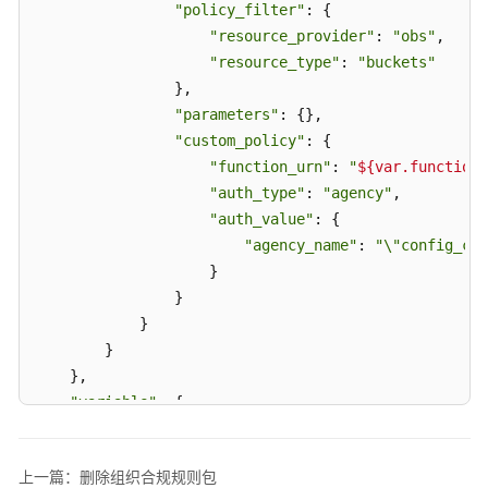
查
"IamRootAccessKeyCheck"
: {

"policy_filter"
: {

询
"name"
: 
"iam-root-access-key-check"
,

"resource_provider"
: 
"obs"
,

"description"
: 
"An account is noncompliant i
"resource_type"
: 
"buckets"
资
"policy_definition_id"
: 
"66cac2ddc17b6a25ad0
                },

源
"period"
: 
"TwentyFour_Hours"
,

"parameters"
: {},

聚
"parameters"
: {}

"custom_policy"
: {

合
      },

"function_urn"
: 
"
${var.function_
器
"IamUserConsoleAndApiAccessAtCreation"
: {

"auth_type"
: 
"agency"
,

"name"
: 
"iam-user-console-and-api-access-at-
"auth_value"
: {

云
"description"
: 
"An IAM user with console acc
审
"agency_name"
: 
"\"config_cus
"policy_definition_id"
: 
"a5f29eb45cddce8e6ba
计-
                    }

"policy_filter"
: {

记
                }

"resource_provider"
: 
"iam"
,

录
            }

配
"resource_type"
: 
"users"
        }

置
        },

    },

审
"parameters"
: {}

"variable"
: {

计
      },

"name_suffix"
: {

"IamUserGroupMembershipCheck"
: {

"description"
: 
""
,

使
"name"
: 
"iam-user-group-membership-check"
,

上一篇：删除组织合规规则包
"type"
: 
"string"
用