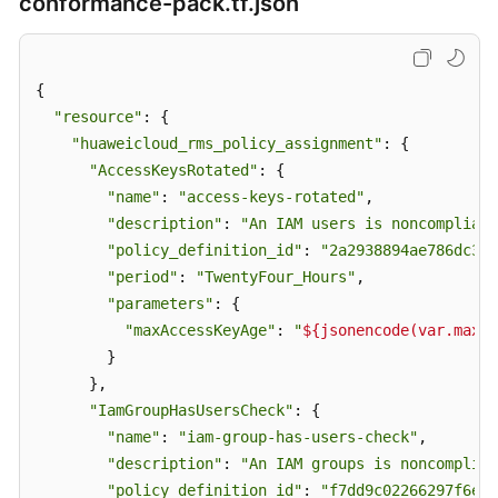
conformance-pack.tf.json
概
述
合
{

规
"resource"
: {

规
"huaweicloud_rms_policy_assignment"
: {

则
"AccessKeysRotated"
: {

包
"name"
: 
"access-keys-rotated"
,

管
"description"
: 
"An IAM users is noncompliant
理
"policy_definition_id"
: 
"2a2938894ae786dc306
"period"
: 
"TwentyFour_Hours"
,

组
"parameters"
: {

织
合
"maxAccessKeyAge"
: 
"
${jsonencode(var.maxAc
规
        }

规
      },

则
"IamGroupHasUsersCheck"
: {

包
"name"
: 
"iam-group-has-users-check"
,

"description"
: 
"An IAM groups is noncomplian
自
"policy_definition_id"
: 
"f7dd9c02266297f6e8c