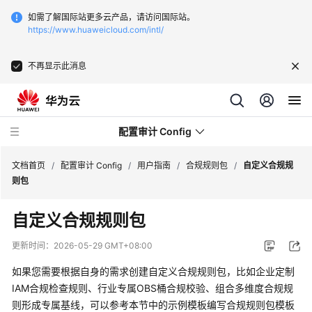
如需了解国际站更多云产品，请访问国际站。
https://www.huaweicloud.com/intl/
不再显示此消息
配置审计 Config
文档首页
/
配置审计 Config
/
用户指南
/
合规规则包
/
自定义合规规
则包
最
自定义合规规则包
新
动
更新时间：
2026-05-29 GMT+08:00
态
如果您需要根据自身的需求创建自定义合规规则包，比如企业定制
产
IAM合规检查规则、行业专属OBS桶合规校验、组合多维度合规规
品
则形成专属基线，可以参考本节中的示例模板编写合规规则包模板