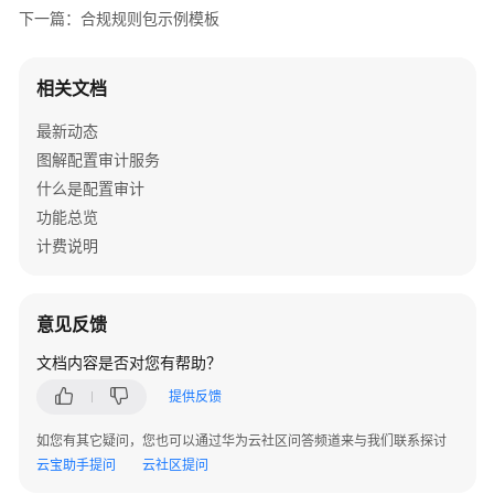
"description"
: 
"An IAM user is noncompliant 
下一篇：合规规则包示例模板
        },

CES
"policy_definition_id"
: 
"846f5708463c1490c4e
"function_urn"
: {

监
"policy_filter"
: {

控
"description"
: 
""
,

相关文档
"resource_provider"
: 
"iam"
,

Config
"type"
: 
"string"
"resource_type"
: 
"users"
        }

最新动态
        },

附
    },

图解配置审计服务
"parameters"
: {

录
"terraform"
: {

什么是配置审计
"groupIds"
: 
"
${jsonencode(var.groupIds)}
"
"required_providers"
: {

功能总览
最
        }

"huaweicloud"
: {

计费说明
佳
      },

"source"
: 
"huawei.com/provider/huawe
实
"IamUserLastLoginCheck"
: {

"version"
: 
"1.66.2"
践
"name"
: 
"iam-user-last-login-check"
,

            }

意见反馈
"description"
: 
"An IAM user is noncompliant 
        }

API
"policy_definition_id"
: 
"6e4bf7ee7053b683f28
文档内容是否对您有帮助？
    }

参
"period"
: 
"TwentyFour_Hours"
,

}
考
提供反馈
"parameters"
: {

"allowedInactivePeriod"
: 
"
${jsonencode(var
如您有其它疑问，您也可以通过华为云社区问答频道来与我们联系探讨
SDK
        }

云宝助手提问
云社区提问
参
      },

考