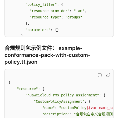
定
"policy_filter"
: {

义
"resource_provider"
: 
"iam"
,

合
"resource_type"
: 
"groups"
规
        },

规
"parameters"
: {}

则
      },

包
"IamPasswordPolicy"
: {

合规规则包示例文件： example-
合
"name"
: 
"iam-password-policy"
,

conformance-pack-with-custom-
规
"description"
: 
"An IAM users is noncompliant
规
policy.tf.json
"policy_definition_id"
: 
"2d8d3502539a623ba19
则
"policy_filter"
: {

包
"resource_provider"
: 
"iam"
,

示
"resource_type"
: 
"users"
{

例
        },

"resource"
模
: {

"parameters"
: {

板
"huaweicloud_rms_policy_assignment"
: {

"pwdStrength"
: 
"
${jsonencode(var.pwdStreng
"CustomPolicyAssignment"
: {

        }

高
"name"
: 
"customPolicy
${var.name_suff
      },

级
"description"
: 
"合规包自定义合规规则，