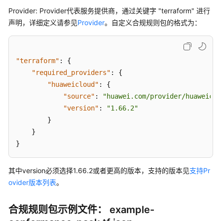
记
Provider: Provider代表服务提供商，通过关键字 "terraform" 进行
录
声明，详细定义请参见
Provider
。自定义合规规则包的格式为：
器
资
源
"terraform"
:
{
合
"required_providers"
:
{
规
"huaweicloud"
:
{
"source"
:
"huawei.com/provider/huaweiclo
合
"version"
:
"1.66.2"
规
}
规
}
则
}
包
其中version必须选择1.66.2或者更高的版本，支持的版本见
合
支持Pr
规
ovider版本列表
。
规
则
合规规则包示例文件： example-
包