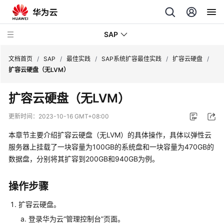
SAP
文档首页
/
SAP
/
最佳实践
/
SAP系统扩容最佳实践
/
扩容云硬盘
/
扩容云硬盘（无LVM）
SAP
扩容云硬盘（无LVM）
技
术
更新时间：
2023-10-16 GMT+08:00
画
册
本章节主要介绍扩容云硬盘（无LVM）的具体操作，具体以弹性云
服务器上挂载了一块容量为100GB的系统盘和一块容量为470GB的
SAP
数据盘，分别将其扩容到200GB和940GB为例。
特
性
操作步骤
树
扩容云硬盘。
SAP
登录华为云“管理控制台”页面。