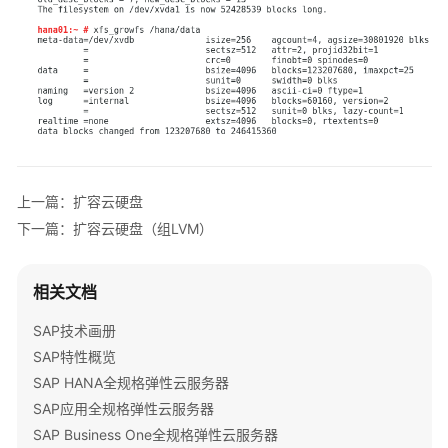
最
佳
实
践
华
为
云
SAP
上一篇：扩容云硬盘
on
下一篇：扩容云硬盘（组LVM）
SQL
Server
安
相关文档
装
最
SAP技术画册
佳
SAP特性概览
实
SAP HANA全规格弹性云服务器
践
SAP应用全规格弹性云服务器
SAP Business One全规格弹性云服务器
SAP