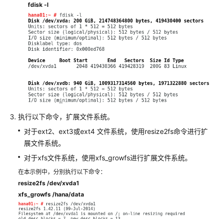
fdisk -l
佳
实
践
SAP
最
佳
实
践
汇
执行以下命令，扩展文件系统。
总
对于ext2、ext3或ext4 文件系统，使用resize2fs命令进行扩
华
展文件系统。
为
对于xfs文件系统，使用xfs_growfs进行扩展文件系统。
云
SAP
在本示例中，分别执行以下命令：
on
resize2fs /dev/xvda1
DB2
xfs_growfs /hana/data
安
装