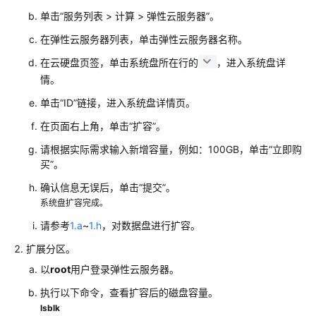
部
署
单击
“
服务列表
>
计算
>
弹性云服务器
”
。
指
在弹性云服务器列表，单击弹性云服务器名称。
南
在云硬盘页签，单击系统盘所在行的
，进入系统盘详
SAP
情。
部
单击
“ID”
链接，进入系统盘详情页。
署
指
在页面右上角，单击“扩容”。
南
请根据实际需求输入新增容量，例如：100GB，单击“立即购
（专
买”。
属
确认信息无误后，单击“提交”。
云）
系统盘扩容完成。
SAP
请参考
1.a
~
1.h
，对数据盘进行扩容。
高
扩展分区。
可
用
以
root
用户登录弹性云服务器。
及
执行以下命令，查看扩容后的磁盘容量。
灾
lsblk
备