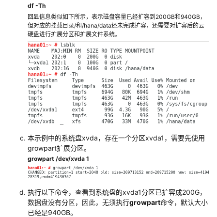
df -Th
指
回显信息类似如下所示，表示磁盘容量已经扩容到200GB和940GB，
南
但对应的挂载目录/和/hana/data还未完成扩容，还需要对扩容后的云
硬盘进行扩展分区和扩展文件系统。
SAP
备
份
与
恢
复
指
南
本示例中的系统盘xvda，存在一个分区xvda1，需要先使用
SAP
growpart扩展分区。
安
growpart /dev/xvda 1
全
白
皮
书
执行以下命令，查看到系统盘的xvda1分区已扩容成200G，
数据盘没有分区，因此，无须执行
growpart
命令，默认大小
已经是940GB。
最