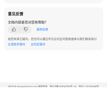
S4HANA1809
同
可
意见反馈
用
文档内容是否对您有帮助？
区
高
提供反馈
可
用
如您有其它疑问，您也可以通过华为云社区问答频道来与我们联系探讨
部
云宝助手提问
云社区提问
署
最
佳
实
践
华
为
©2026 Huaweicloud.com 版权所有
黔ICP备20004760号-14
苏B2-20130048号
A2.B1.B2-20070312
云
增值电信业务经营许可证：B1.B2-20200593 | 代理域名注册服务机构：新网、西数
SAP
电子营业执照
贵公网安备 52990002000093号
Business