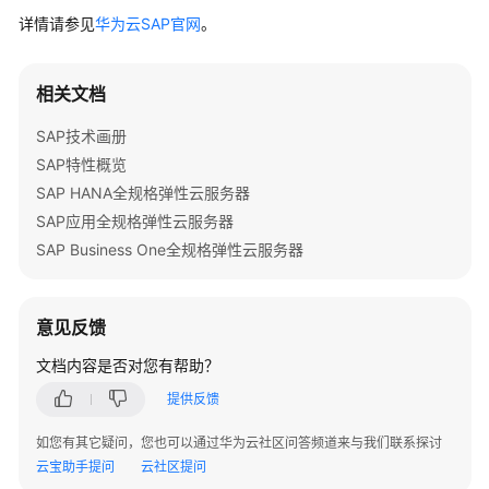
特
详情请参见
华为云SAP官网
。
性
树
相关文档
SAP
部
SAP技术画册
署
SAP特性概览
指
SAP HANA全规格弹性云服务器
南
SAP应用全规格弹性云服务器
SAP Business One全规格弹性云服务器
SAP
部
署
意见反馈
指
南
文档内容是否对您有帮助？
（专
属
提供反馈
云）
如您有其它疑问，您也可以通过华为云社区问答频道来与我们联系探讨
云宝助手提问
云社区提问
SAP