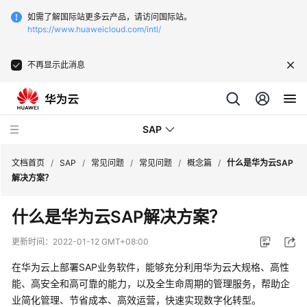
如需了解国际站更多云产品，请访问国际站。
https://www.huaweicloud.com/intl/
不再显示此消息
SAP
文档首页
/
SAP
/
常见问题
/
常见问题
/
概念篇
/
什么是华为云SAP
解决方案？
SAP
什么是华为云SAP解决方案？
技
术
更新时间：
2022-01-12 GMT+08:00
画
册
在华为云上部署
SAP
业务软件，能够充分利用华为云大规格、高性
能、高安全和高可靠的能力，以及全生命周期的管理服务，帮助企
SAP
业简化管理、节省成本、高效运营，快速实现数字化转型。