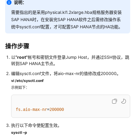
说明：
特
性
需要指出的是采用physical.kl1.2xlarge.hba规格服务器安装
树
SAP HANA时，在安装完SAP HANA软件之后需修改操作系
统中sysctl.conf配置，才可配置SAP HANA节点的HA功能。
SAP
部
署
操作步骤
指
南
以
“root”
帐号和密钥文件登录Jump Host，并通过SSH协议，跳
转到SAP HANA主节点。
SAP
编辑sysctl.conf文件，将aio-max-nr的值修改成200000。
部
vi /etc/sysctl.conf
署
示例如下：
指
南
（专
fs.aio-max-nr
=
200000
属
云）
执行以下命令使配置生效。
方
sysctl –p