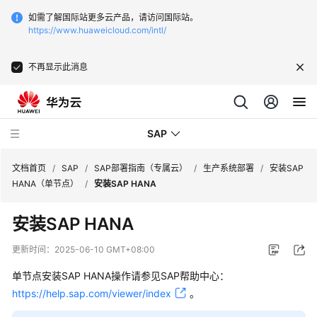
如需了解国际站更多云产品，请访问国际站。
https://www.huaweicloud.com/intl/
不再显示此消息
SAP
文档首页
/
SAP
/
SAP部署指南（专属云）
/
生产系统部署
/
安装SAP
HANA（单节点）
/
安装SAP HANA
SAP
安装SAP HANA
技
术
更新时间：
2025-06-10 GMT+08:00
画
册
单节点安装SAP HANA操作请参见SAP帮助中心：
https://help.sap.com/viewer/index
。
SAP