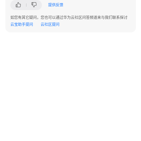
提供反馈
方
案
如您有其它疑问，您也可以通过华为云社区问答频道来与我们联系探讨
简
云宝助手提问
云社区提问
介
（DESS）
方
案
简
介
（ISCSI）
数
据
规
划
©2026 Huaweicloud.com 版权所有
黔ICP备20004760号-14
苏B2-20130048号
A2.B1.B2-20070312
增值电信业务经营许可证：B1.B2-20200593 | 代理域名注册服务机构：新网、西数
准
电子营业执照
贵公网安备 52990002000093号
备