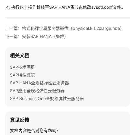
案
执行以上操作跳转至SAP HANA备节点修改sysctl.conf文件。
开
发
上一篇：格式化裸金属服务器磁盘（physical.kl1.2xlarge.hba）
系
统
下一篇：安装SAP HANA（集群）
和
测
相关文档
试
系
SAP技术画册
统
SAP特性概览
部
署
SAP HANA全规格弹性云服务器
SAP应用全规格弹性云服务器
生
SAP Business One全规格弹性云服务器
产
系
统
意见反馈
部
署
文档内容是否对您有帮助？