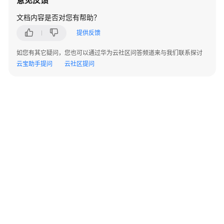
华
文档内容是否对您有帮助？
为
云
提供反馈
SAP
Business
如您有其它疑问，您也可以通过华为云社区问答频道来与我们联系探讨
One
云宝助手提问
云社区提问
on
HANA
安
装
最
佳
实
践
SAP
监
控
最
©2026 Huaweicloud.com 版权所有
黔ICP备20004760号-14
苏B2-20130048号
佳
A2.B1.B2-20070312