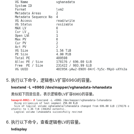
全
白
皮
书
最
佳
实
践
SAP
最
执行以下命令，逻辑卷LV扩容696G的容量。
佳
lvextend -L +696G /dev/mapper/vghanadata-lvhanadata
实
践
类似如下回显信息，表示逻辑卷LV扩容696G的容量。
汇
总
华
执行以下命令，查看逻辑卷LV的容量。
为
lvdisplay