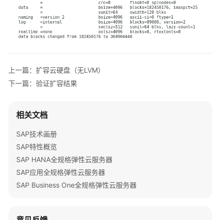
佳
实
践
SAP
S4HANA1809
上一篇：扩容云硬盘（无LVM）
同
下一篇：验证扩容结果
可
用
区
相关文档
高
可
SAP技术画册
用
SAP特性概览
部
SAP HANA全规格弹性云服务器
署
最
SAP应用全规格弹性云服务器
佳
SAP Business One全规格弹性云服务器
实
践
意见反馈