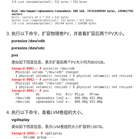
高
可
用
及
灾
执行以下命令，扩容物理卷PV，并查看扩容后两个PV大小。
备
pvresize /dev/vdb
指
pvresize /dev/vdc
南
pvs
类似如下回显信息，表示扩容后两个PV大小均为800GB。
SAP
备
份
与
恢
复
指
南
执行以下命令，查看LVM卷组的大小。
vgdisplay
SAP
类似如下回显信息，表示LVM卷组的大小扩容到1.56TB。
安