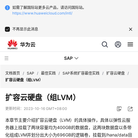
如需了解国际站更多云产品，请访问国际站。
https://www.huaweicloud.com/intl/
不再显示此消息
SAP
文档首页
/
SAP
/
最佳实践
/
SAP系统扩容最佳实践
/
扩容云硬盘
/
扩容云硬盘（组LVM）
SAP
扩容云硬盘（组LVM）
技
术
更新时间：
2023-10-16 GMT+08:00
画
册
本章节主要介绍扩容云硬盘（LVM）的具体操作，具体以弹性云服
务器上挂载了两块容量均为400GB的数据盘，这两块数据盘以条带
SAP
化组成LVM并划分出大小为696GB的逻辑卷，挂载到/hana/data目