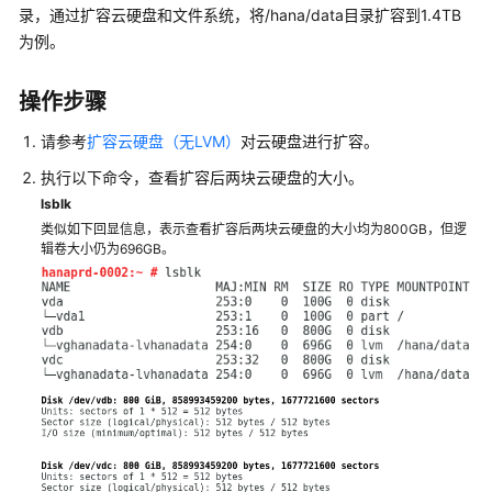
特
录，通过扩容云硬盘和文件系统，将/hana/data目录扩容到1.4TB
性
为例。
树
操作步骤
SAP
部
请参考
扩容云硬盘（无LVM）
对云硬盘进行扩容。
署
执行以下命令，查看扩容后两块云硬盘的大小。
指
南
lsblk
类似如下回显信息，表示查看扩容后两块云硬盘的大小均为800GB，但逻
辑卷大小仍为696GB。
SAP
部
署
指
南
（专
属
云）
SAP