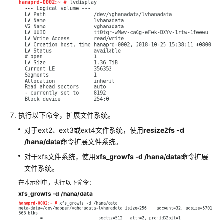
云
SAP
on
DB2
安
装
最
佳
实
践
执行以下命令，扩展文件系统。
华
对于ext2、ext3或ext4文件系统，使用
resize2fs -d
为
/hana/data
命令扩展文件系统。
云
SAP
对于xfs文件系统，使用
xfs_growfs -d /hana/data
命令扩展
on
文件系统。
SQL
在本示例中，执行以下命令：
Server
xfs_growfs -d /hana/data
安
装
最