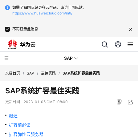
如需了解国际站更多云产品，请访问国际站。
https://www.huaweicloud.com/intl/
不再显示此消息
SAP
文档首页
/
SAP
/
最佳实践
/
SAP系统扩容最佳实践
SAP系统扩容最佳实践
SAP
技
更新时间：
2023-01-05 GMT+08:00
术
画
概述
册
扩容前必读
SAP
扩容弹性云服务器