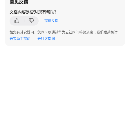
意见反馈
高
可
文档内容是否对您有帮助？
用
及
提供反馈
灾
如您有其它疑问，您也可以通过华为云社区问答频道来与我们联系探讨
备
云宝助手提问
云社区提问
指
南
SAP
备
份
与
恢
复
指
南
SAP
安
©2026 Huaweicloud.com 版权所有
黔ICP备20004760号-14
苏B2-20130048号
A2.B1.B2-20070312