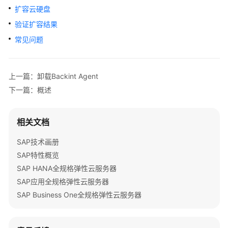
特
扩容云硬盘
性
验证扩容结果
树
常见问题
SAP
部
署
上一篇：卸载Backint Agent
指
下一篇：概述
南
SAP
相关文档
部
署
SAP技术画册
指
SAP特性概览
南
SAP HANA全规格弹性云服务器
（专
SAP应用全规格弹性云服务器
属
SAP Business One全规格弹性云服务器
云）
SAP