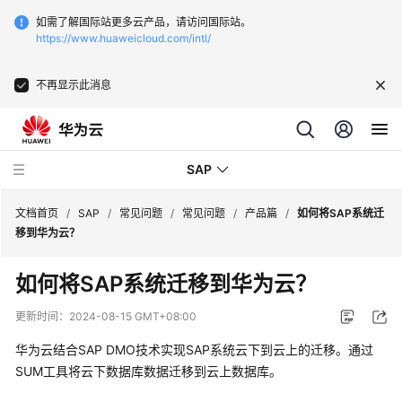
如需了解国际站更多云产品，请访问国际站。
https://www.huaweicloud.com/intl/
不再显示此消息
SAP
文档首页
/
SAP
/
常见问题
/
常见问题
/
产品篇
/
如何将SAP系统迁
移到华为云？
SAP
如何将SAP系统迁移到华为云？
技
术
更新时间：
2024-08-15 GMT+08:00
画
册
华为云结合
SAP
DMO技术实现
SAP系统
云下到云上的
迁移
。通过
SUM工具将云下数据库数据迁移到云上数据库。
SAP