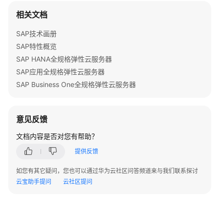
特
相关文档
性
树
SAP技术画册
SAP特性概览
SAP
SAP HANA全规格弹性云服务器
部
署
SAP应用全规格弹性云服务器
指
SAP Business One全规格弹性云服务器
南
SAP
意见反馈
部
署
文档内容是否对您有帮助？
指
提供反馈
南
（专
如您有其它疑问，您也可以通过华为云社区问答频道来与我们联系探讨
属
云宝助手提问
云社区提问
云）
SAP