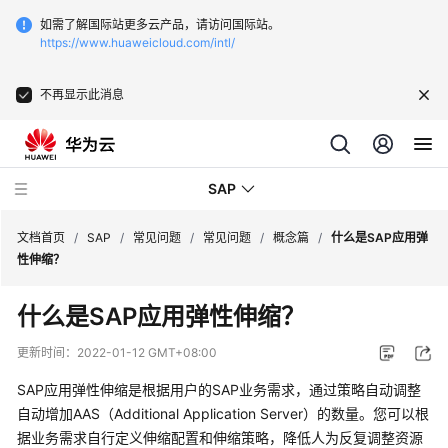
如需了解国际站更多云产品，请访问国际站。
https://www.huaweicloud.com/intl/
不再显示此消息
SAP
文档首页
/
SAP
/
常见问题
/
常见问题
/
概念篇
/
什么是SAP应用弹
性伸缩？
SAP
什么是SAP应用弹性伸缩？
技
术
更新时间：
2022-01-12 GMT+08:00
画
册
SAP应用弹性伸缩是根据用户的SAP业务需求，通过策略自动调整
自动增加AAS（Additional Application Server）的数量。您可以根
SAP
据业务需求自行定义伸缩配置和伸缩策略，降低人为反复调整资源