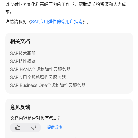
特
以应对业务变化和高峰压力的工作量，帮助您节约资源和人力成
性
本。
树
详情请参见《
SAP应用弹性伸缩用户指南
》。
SAP
部
相关文档
署
指
SAP技术画册
南
SAP特性概览
SAP HANA全规格弹性云服务器
SAP
SAP应用全规格弹性云服务器
部
SAP Business One全规格弹性云服务器
署
指
南
（专
意见反馈
属
文档内容是否对您有帮助？
云）
提供反馈
SAP