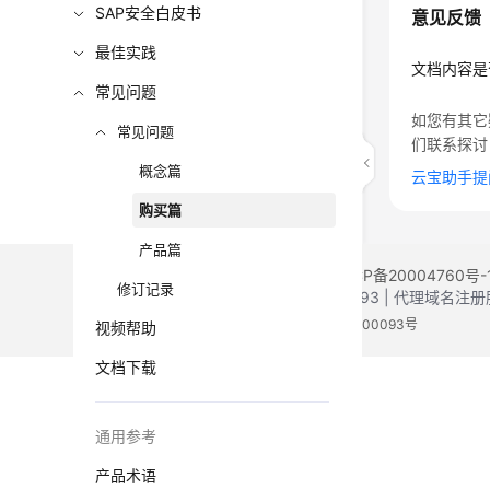
SAP安全白皮书
意见反馈
最佳实践
文档内容是
常见问题
如您有其它
常见问题
们联系探讨
概念篇
云宝助手提
购买篇
产品篇
©2026 Huaweicloud.com 版权所有
黔ICP备20004760号-
修订记录
增值电信业务经营许可证：B1.B2-20200593 | 代理域名
电子营业执照
贵公网安备 52990002000093号
视频帮助
文档下载
通用参考
产品术语