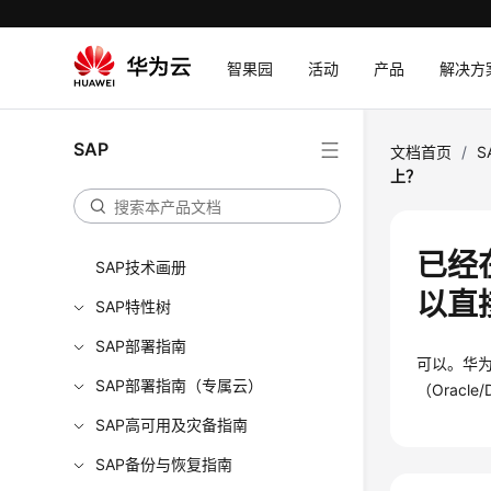
智果园
活动
产品
解决方
SAP
文档首页
/
S
上？
已经
SAP技术画册
以直
SAP特性树
SAP部署指南
可以。华
SAP部署指南（专属云）
（Orac
SAP高可用及灾备指南
SAP备份与恢复指南