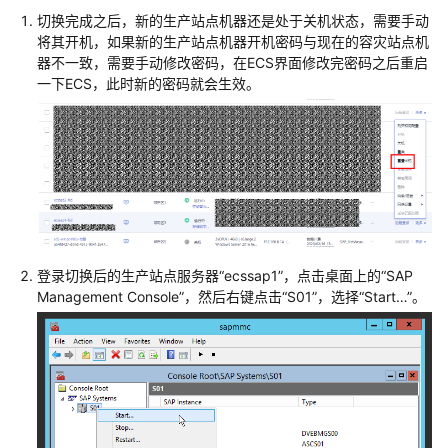
特
切换完成之后，新的生产站点机器还是处于关机状态，需要手动
性
将其开机，如果新的生产站点机器开机密码与现在的容灾站点机
树
器不一致，需要手动修改密码，在ECS界面修改完密码之后重启
一下ECS，此时新的密码就会生效。
SAP
部
署
指
南
SAP
部
登录切换后的生产站点服务器“ecssap1”，点击桌面上的“SAP
署
Management Console”，然后右键点击“S01”，选择“Start…”。
指
南
（专
属
云）
SAP