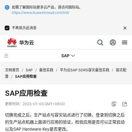
如需了解国际站更多云产品，请访问国际站。
https://www.huaweicloud.com/intl/
不再显示此消息
SAP
文档首页
/
SAP
/
最佳实践
/
华为云SAP SDRS容灾最佳实践
/
容灾配
置
/
SAP应用检查
SAP
SAP应用检查
技
术
更新时间：
2023-01-05 GMT+08:00
画
册
切换完成之后，生产站点与容灾站点进行了切换，登录到切换之后
的生产站点机器上面进行应用的验证，检验应用是否可以正常启动
SAP
以及SAP Hardware Key是否更改。