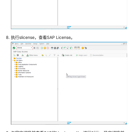
华
为
云
SAP
Business
One
执行slicense，查看SAP License。
on
HANA
安
装
最
佳
实
践
SAP
监
控
最
佳