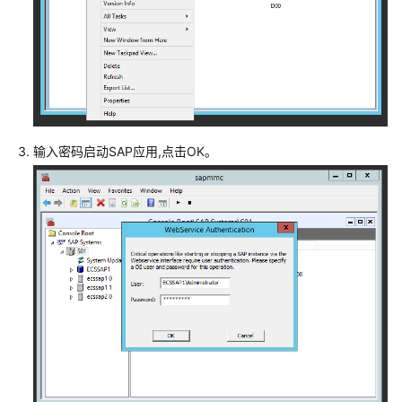
高
可
用
及
灾
备
指
南
输入密码启动SAP应用,点击OK。
SAP
备
份
与
恢
复
指
南
SAP
安