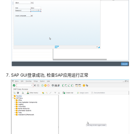
佳
实
践
SAP
S4HANA1809
同
可
用
区
高
SAP GUI登录成功, 检查SAP应用运行正常
可
用
部
署
最
佳
实
践