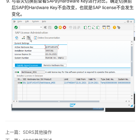
与容灾切换前查看SAP的Hardware Key进行对比，确定切换前
实
后SAP的Hardware Key不会改变，也就是SAP license不会发生
践
变化。
SAP
迁
移
上
华
为
云
最
佳
实
践
使
用
SMS
Linux
上一篇：SDRS其他操作
块