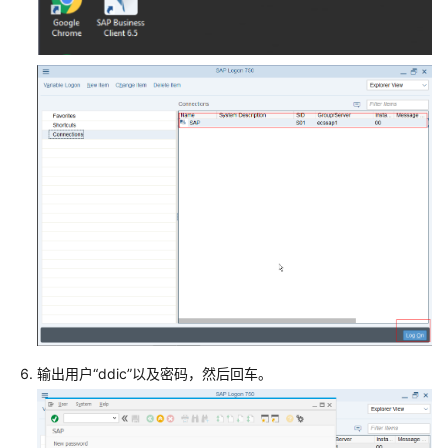
云
SAP
on
DB2
安
装
最
佳
实
践
华
为
云
SAP
on
SQL
输出用户“ddic”以及密码，然后回车。
Server
安
装
最