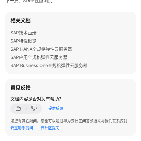
下一篇：SDRS性能测试
迁
移
SAP
相关文档
应
用
SAP技术画册
与
SAP特性概览
数
SAP HANA全规格弹性云服务器
据
库
SAP应用全规格弹性云服务器
最
SAP Business One全规格弹性云服务器
佳
实
践
意见反馈
SAP
文档内容是否对您有帮助？
由
提供反馈
XEN
往
如您有其它疑问，您也可以通过华为云社区问答频道来与我们联系探讨
KVM
云宝助手提问
云社区提问
平
台