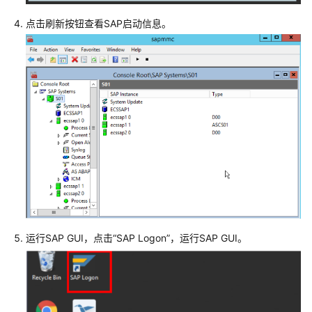
全
白
点击刷新按钮查看SAP启动信息。
皮
书
最
佳
实
践
SAP
最
佳
实
践
汇
运行SAP GUI，点击“SAP Logon”，运行SAP GUI。
总
华
为