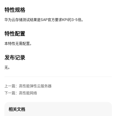
能
弹
特性规格
性
华为云存储测试结果是SAP官方要求KPI的3-5倍。
云
服
务
特性配置
器
本特性无需配置。
高
性
发布记录
能
存
无。
储
高
上一篇：高性能弹性云服务器
性
下一篇：高性能网络
能
网
络
相关文档