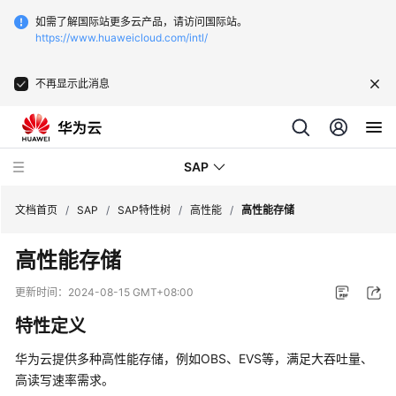
如需了解国际站更多云产品，请访问国际站。
https://www.huaweicloud.com/intl/
不再显示此消息
SAP
文档首页
/
SAP
/
SAP特性树
/
高性能
/
高性能存储
高性能存储
SAP
技
更新时间：
2024-08-15 GMT+08:00
术
特性定义
画
册
华为云提供多种高性能存储，例如OBS、EVS等，满足大吞吐量、
高读写速率需求。
SAP