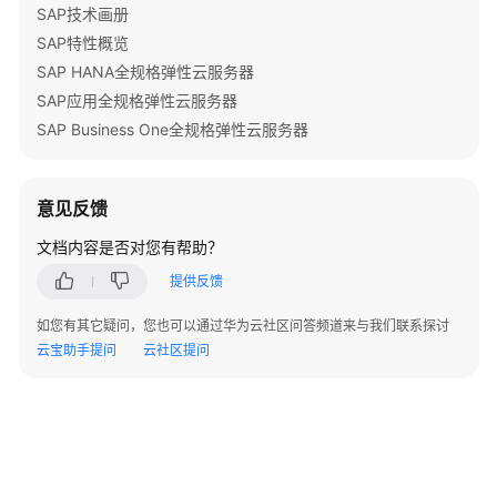
高
SAP技术画册
安
SAP特性概览
全
SAP HANA全规格弹性云服务器
SAP应用全规格弹性云服务器
高
SAP Business One全规格弹性云服务器
可
用
及
灾
意见反馈
备
文档内容是否对您有帮助？
备
提供反馈
份
如您有其它疑问，您也可以通过华为云社区问答频道来与我们联系探讨
与
云宝助手提问
云社区提问
恢
复
SAP
应
用