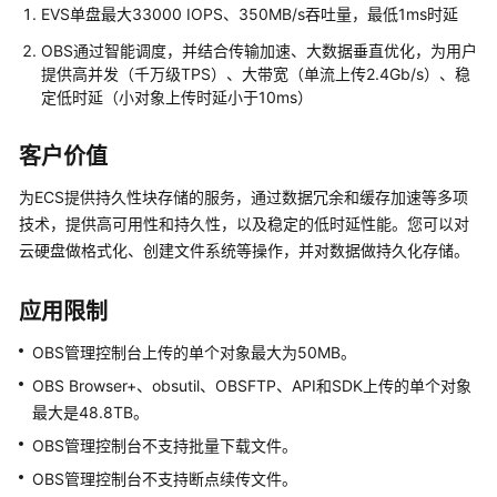
特
EVS单盘最大33000 IOPS、350MB/s吞吐量，最低1ms时延
性
OBS通过智能调度，并结合传输加速、大数据垂直优化，为用户
树
提供高并发（千万级TPS）、大带宽（单流上传2.4Gb/s）、稳
定低时延（小对象上传时延小于10ms）
SAP
特
客户价值
性
概
为ECS提供持久性块存储的服务，通过数据冗余和缓存加速等多项
览
技术，提供高可用性和持久性，以及稳定的低时延性能。您可以对
云硬盘做格式化、创建文件系统等操作，并对数据做持久化存储。
全
规
应用限制
格
OBS管理控制台上传的单个对象最大为50MB。
高
性
OBS Browser+、obsutil、OBSFTP、API和SDK上传的单个对象
能
最大是48.8TB。
OBS管理控制台不支持批量下载文件。
高
OBS管理控制台不支持断点续传文件。
性