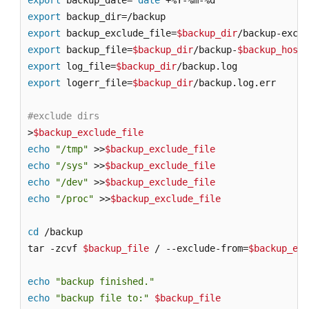
export
 backup_date=`
date
高
export
可
export
 backup_exclude_file=
$backup_dir
用
及
export
 backup_file=
$backup_dir
/backup-
$backup_host
-
灾
export
 log_file=
$backup_dir
备
export
 logerr_file=
$backup_dir
/backup.log.err

指
南
#exclude dirs
>
$backup_exclude_file
SAP
echo
"/tmp"
 >>
$backup_exclude_file
备
echo
"/sys"
 >>
$backup_exclude_file
份
echo
"/dev"
 >>
$backup_exclude_file
与
echo
"/proc"
 >>
$backup_exclude_file
恢
复
cd
 /backup 

指
南
tar -zcvf 
$backup_file
 / --exclude-from=
$backup_exc
概
echo
"backup finished."
述
echo
"backup file to:"
$backup_file