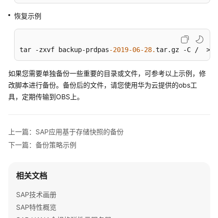
备
恢复示例
份
与
恢
tar -zxvf backup-prdpas
-2019
-06
-28.
tar.gz -C /  >re
复
如果您需要单独备份一些重要的目录或文件，可参考以上示例，修
概
改脚本进行备份。备份后的文件，请您使用华为云提供的obs工
述
具，定期传输到OBS上。
SAP
应
上一篇：SAP应用基于存储快照的备份
用
备
下一篇：备份策略示例
份
与
相关文档
恢
复
SAP技术画册
方
SAP特性概览
案