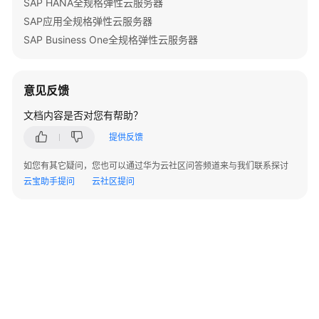
SAP HANA全规格弹性云服务器
概
SAP应用全规格弹性云服务器
述
SAP Business One全规格弹性云服务器
SAP
应
意见反馈
用
基
文档内容是否对您有帮助？
于
提供反馈
存
储
如您有其它疑问，您也可以通过华为云社区问答频道来与我们联系探讨
快
云宝助手提问
云社区提问
照
的
备
份
SAP
应
用
基