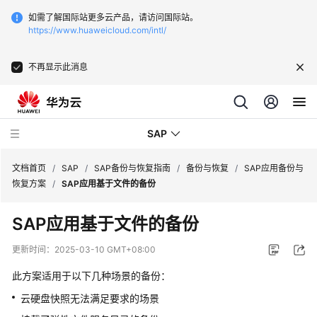
如需了解国际站更多云产品，请访问国际站。
https://www.huaweicloud.com/intl/
不再显示此消息
SAP
文档首页
/
SAP
/
SAP备份与恢复指南
/
备份与恢复
/
SAP应用备份与
恢复方案
/
SAP应用基于文件的备份
SAP
SAP应用基于文件的备份
技
术
更新时间：
2025-03-10 GMT+08:00
画
册
此方案适用于以下几种场景的备份：
云硬盘快照无法满足要求的场景
SAP