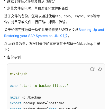
挂载了弹性文件服务目录的备份
特
性
少量文件变化时，单独对变化文件的备份
树
基于文件的备份，您可以通过使用tar,、cpio、 rsync、scp等命
令，对目录或文件进行压缩、拷贝、传输。
SAP
部
关于如何完整地备份SAP系统请参见SAP官方文档
Backing Up and
署
Restoring your SAP System on UNIX
。
指
以tar命令为例，将根目录中的重要文件全部备份到/backup目录
南
下：
SAP
备份示例
部
署
指
#!/bin/sh
南
（专
echo
"start to backup files.."
属
云）
mkdir
export
SAP